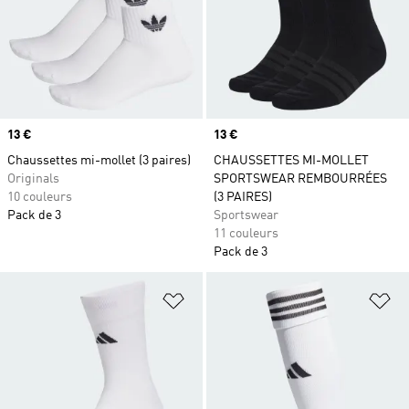
Prix
13 €
Prix
13 €
Chaussettes mi-mollet (3 paires)
CHAUSSETTES MI-MOLLET
Originals
SPORTSWEAR REMBOURRÉES
10 couleurs
(3 PAIRES)
Pack de 3
Sportswear
11 couleurs
Pack de 3
Ajouter à la Liste de produits favor
Aj