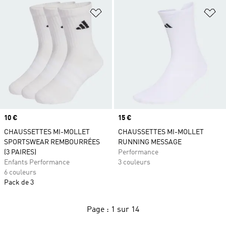
Ajouter à la Liste de produits favor
Aj
Prix
10 €
Prix
15 €
CHAUSSETTES MI-MOLLET
CHAUSSETTES MI-MOLLET
SPORTSWEAR REMBOURRÉES
RUNNING MESSAGE
(3 PAIRES)
Performance
Enfants Performance
3 couleurs
6 couleurs
Pack de 3
Page : 1 sur 14