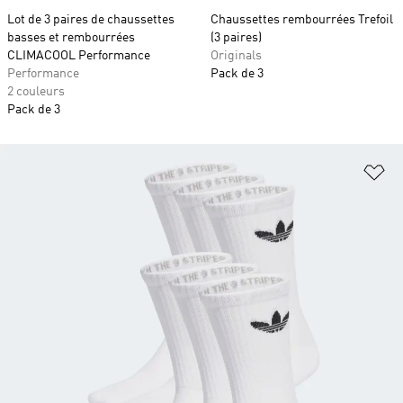
Lot de 3 paires de chaussettes
Chaussettes rembourrées Trefoil
basses et rembourrées
(3 paires)
CLIMACOOL Performance
Originals
Performance
Pack de 3
2 couleurs
Pack de 3
Aj