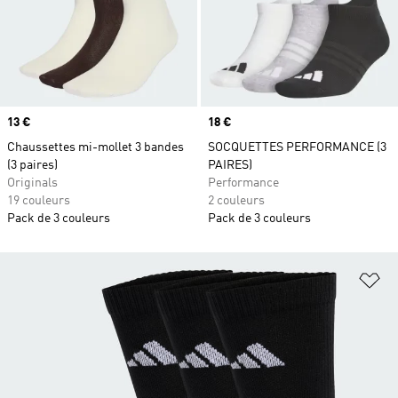
Prix
13 €
Prix
18 €
Chaussettes mi-mollet 3 bandes
SOCQUETTES PERFORMANCE (3
(3 paires)
PAIRES)
Originals
Performance
19 couleurs
2 couleurs
Pack de 3 couleurs
Pack de 3 couleurs
Aj