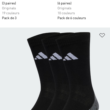
(3 paires)
(6 paires)
Originals
Originals
19 couleurs
10 couleurs
Pack de 3
Pack de 6 couleurs
Aj