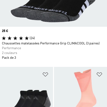
Prix
25 €
(24)
Chaussettes matelassées Performance Grip CLIMACOOL (3 paires)
Performance
2 couleurs
Pack de 3
Ajouter à la Liste de produits favor
Aj