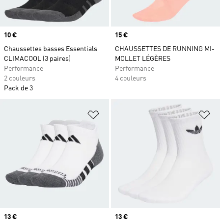
Prix
10 €
Prix
15 €
Chaussettes basses Essentials
CHAUSSETTES DE RUNNING MI-
CLIMACOOL (3 paires)
MOLLET LÉGÈRES
Performance
Performance
2 couleurs
4 couleurs
Pack de 3
Ajouter à la Liste de produits favor
Aj
Prix
13 €
Prix
13 €