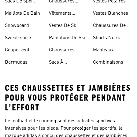
Sacs De Sport
Chaussures
Vestes Polaires
Blanches
Maillots De Bain
Vêtements
Vestes Blanches
Sportifs
Snowboard
Vestes De Ski
Chaussures De
Basketball
Sweat-shirts
Pantalons De Ski
Shorts Noirs
Coupe-vent
Chaussures
Manteaux
Rouges
Bermudas
Sacs À
Combinaisons
Bandoulière
CES CHAUSSETTES ET JAMBIÈRES
POUR VOUS PROTÉGER PENDANT
L’EFFORT
Le football et le running sont des activités sportives
intensives pour les pieds. Pour protéger les sportifs, la
marque adidas a conçu des chaussettes et des jambières