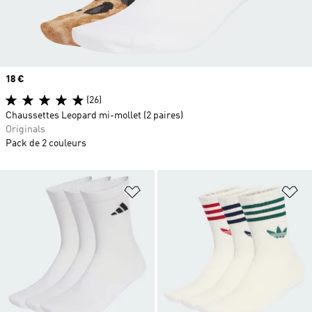
Prix
18 €
(26)
Chaussettes Leopard mi-mollet (2 paires)
Originals
Pack de 2 couleurs
Ajouter à la Liste de produits favor
Aj