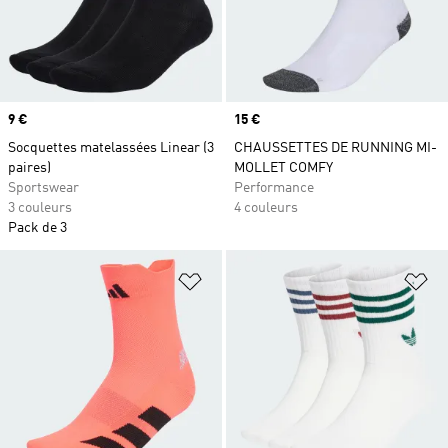
Prix
9 €
Prix
15 €
Socquettes matelassées Linear (3
CHAUSSETTES DE RUNNING MI-
paires)
MOLLET COMFY
Sportswear
Performance
3 couleurs
4 couleurs
Pack de 3
Ajouter à la Liste de produits favor
Aj