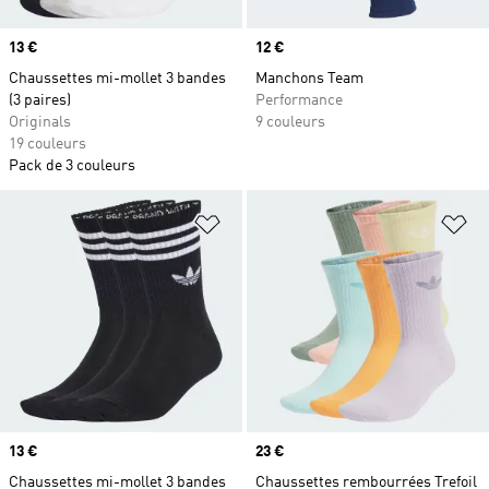
Prix
13 €
Prix
12 €
Chaussettes mi-mollet 3 bandes
Manchons Team
(3 paires)
Performance
Originals
9 couleurs
19 couleurs
Pack de 3 couleurs
Ajouter à la Liste de produits favor
Aj
Prix
13 €
Prix
23 €
Chaussettes mi-mollet 3 bandes
Chaussettes rembourrées Trefoil