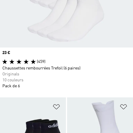
Prix
23 €
(459)
Chaussettes rembourrées Trefoil (6 paires)
Originals
10 couleurs
Pack de 6
Ajouter à la Liste de produits favor
Aj