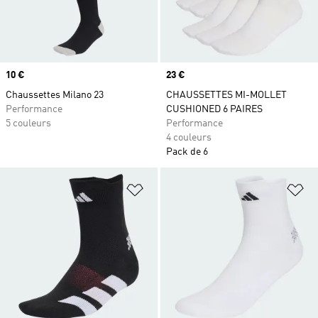
Prix
10 €
Prix
23 €
Chaussettes Milano 23
CHAUSSETTES MI-MOLLET
Performance
CUSHIONED 6 PAIRES
5 couleurs
Performance
4 couleurs
Pack de 6
Ajouter à la Liste de produits favor
Aj