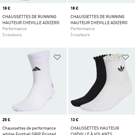
Prix
18 €
Prix
18 €
CHAUSSETTES DE RUNNING
CHAUSSETTES DE RUNNING
HAUTEUR CHEVILLE ADIZERO
HAUTEUR CHEVILLE ADIZERO
Performance
Performance
5 couleurs
5 couleurs
Ajouter à la Liste de produits favor
Aj
Prix
25 €
Prix
13 €
Chaussettes de performance
CHAUSSETTES HAUTEUR
adidas Football GRIP Printed
CHEVILLE À VOLANTS