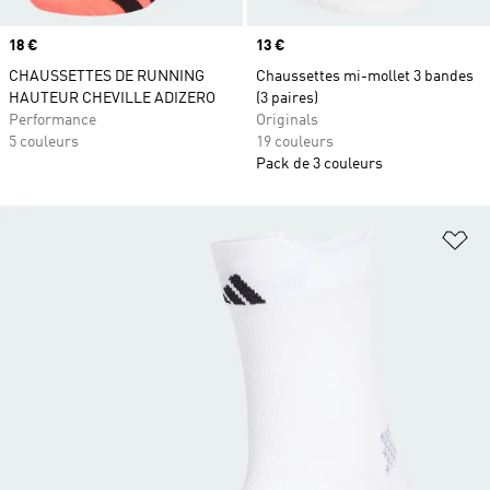
Prix
18 €
Prix
13 €
CHAUSSETTES DE RUNNING
Chaussettes mi-mollet 3 bandes
HAUTEUR CHEVILLE ADIZERO
(3 paires)
Performance
Originals
5 couleurs
19 couleurs
Pack de 3 couleurs
Aj