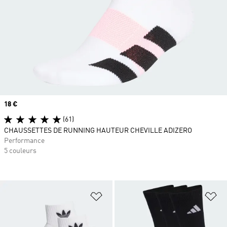
Prix
18 €
(61)
CHAUSSETTES DE RUNNING HAUTEUR CHEVILLE ADIZERO
Performance
5 couleurs
Ajouter à la Liste de produits favor
Aj