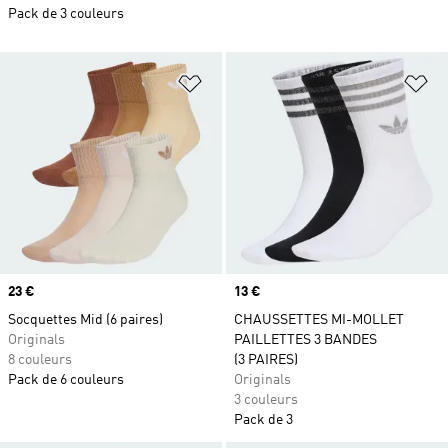
Pack de 3 couleurs
Ajouter à la Liste de produits favor
Aj
Prix
23 €
Prix
13 €
Socquettes Mid (6 paires)
CHAUSSETTES MI-MOLLET
Originals
PAILLETTES 3 BANDES
8 couleurs
(3 PAIRES)
Pack de 6 couleurs
Originals
3 couleurs
Pack de 3