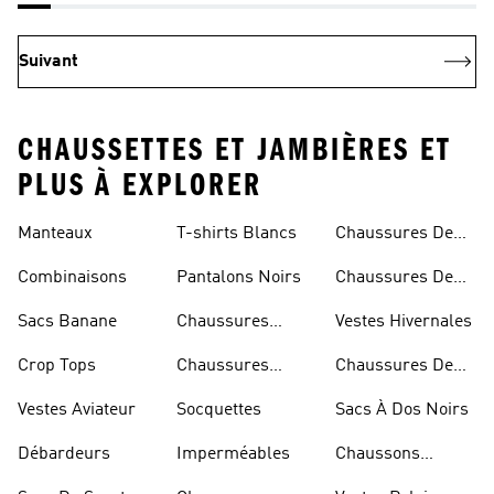
Suivant
CHAUSSETTES ET JAMBIÈRES ET
PLUS À EXPLORER
Manteaux
T-shirts Blancs
Chaussures De
Rugby
Combinaisons
Pantalons Noirs
Chaussures De
Skateur
Sacs Banane
Chaussures
Vestes Hivernales
Bleues
Crop Tops
Chaussures
Chaussures De
Dorées
Marche
Vestes Aviateur
Socquettes
Sacs À Dos Noirs
Débardeurs
Imperméables
Chaussons
D'escalade