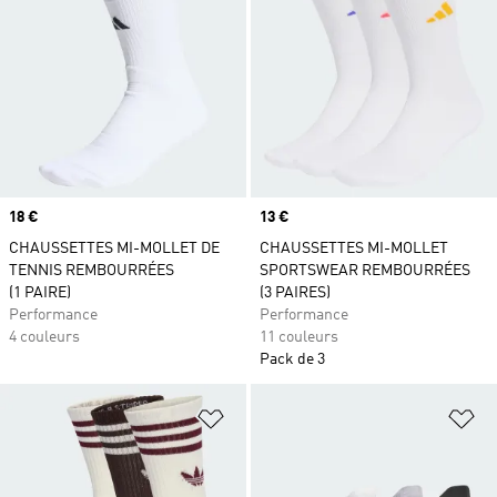
Prix
18 €
Prix
13 €
CHAUSSETTES MI-MOLLET DE
CHAUSSETTES MI-MOLLET
TENNIS REMBOURRÉES
SPORTSWEAR REMBOURRÉES
(1 PAIRE)
(3 PAIRES)
Performance
Performance
4 couleurs
11 couleurs
Pack de 3
Ajouter à la Liste de produits favor
Aj