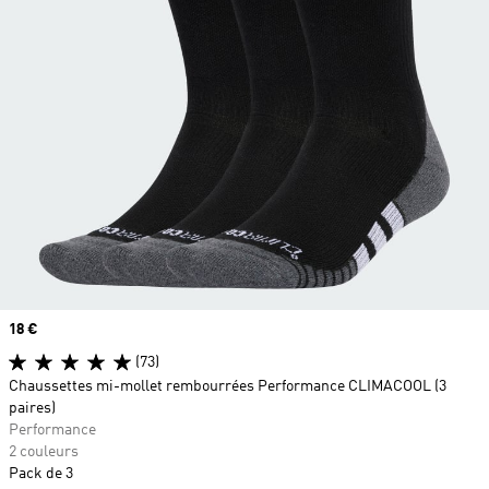
Prix
18 €
(73)
Chaussettes mi-mollet rembourrées Performance CLIMACOOL (3
paires)
Performance
2 couleurs
Pack de 3