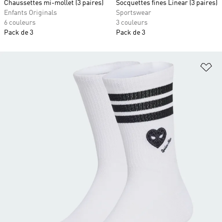
Chaussettes mi-mollet (3 paires)
Socquettes fines Linear (3 paires)
Enfants Originals
Sportswear
6 couleurs
3 couleurs
Pack de 3
Pack de 3
Aj