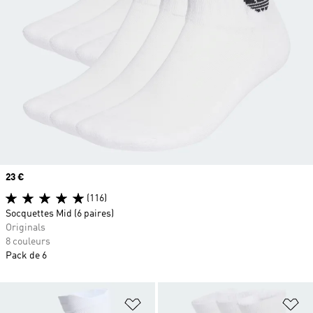
Prix
23 €
(116)
Socquettes Mid (6 paires)
Originals
8 couleurs
Pack de 6
Ajouter à la Liste de produits favor
Aj