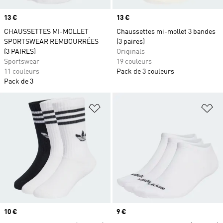
Prix
13 €
Prix
13 €
CHAUSSETTES MI-MOLLET
Chaussettes mi-mollet 3 bandes
SPORTSWEAR REMBOURRÉES
(3 paires)
(3 PAIRES)
Originals
Sportswear
19 couleurs
11 couleurs
Pack de 3 couleurs
Pack de 3
Ajouter à la Liste de produits favor
Aj
Prix
10 €
Prix
9 €