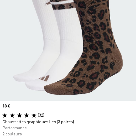
Prix
18 €
(32)
Chaussettes graphiques Leo (3 paires)
Performance
2 couleurs