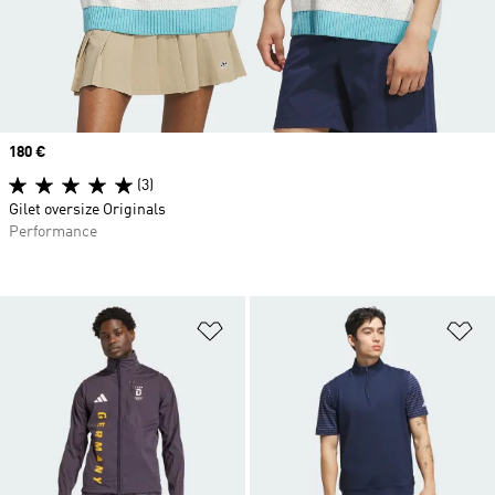
Prix
180 €
(3)
Gilet oversize Originals
Performance
Ajouter à la Liste de produits favor
Aj