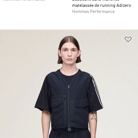
matelassée de running Adizero
Hommes Performance
Aj