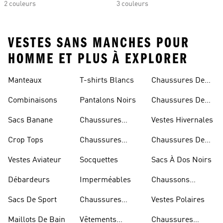
2 couleurs
3 couleurs
VESTES SANS MANCHES POUR
HOMME ET PLUS À EXPLORER
Manteaux
T-shirts Blancs
Chaussures De
Rugby
Combinaisons
Pantalons Noirs
Chaussures De
Skateur
Sacs Banane
Chaussures
Vestes Hivernales
Bleues
Crop Tops
Chaussures
Chaussures De
Dorées
Marche
Vestes Aviateur
Socquettes
Sacs À Dos Noirs
Débardeurs
Imperméables
Chaussons
D'escalade
Sacs De Sport
Chaussures
Vestes Polaires
Blanches
Maillots De Bain
Vêtements
Chaussures