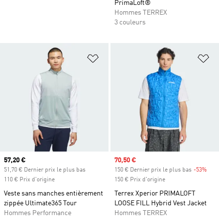
PrimaLoft®
Hommes TERREX
3 couleurs
Ajouter à la Liste de produits favor
Aj
Prix actuel
57,20 €
Prix soldé
70,50 €
51,70 € Dernier prix le plus bas
150 € Dernier prix le plus bas
-53%
Raba
110 € Prix d'origine
150 € Prix d'origine
Veste sans manches entièrement
Terrex Xperior PRIMALOFT
zippée Ultimate365 Tour
LOOSE FILL Hybrid Vest Jacket
Hommes Performance
Hommes TERREX