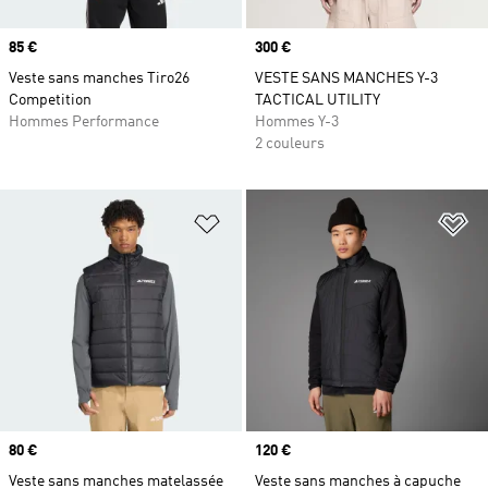
Prix
85 €
Prix
300 €
Veste sans manches Tiro26
VESTE SANS MANCHES Y-3
Competition
TACTICAL UTILITY
Hommes Performance
Hommes Y-3
2 couleurs
Ajouter à la Liste de produits favor
Aj
Prix
80 €
Prix
120 €
Veste sans manches matelassée
Veste sans manches à capuche