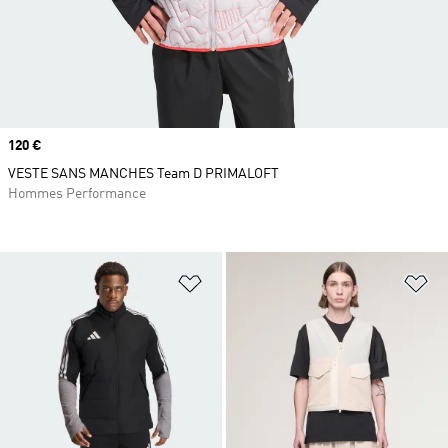
Prix
120 €
VESTE SANS MANCHES Team D PRIMALOFT
Hommes Performance
Ajouter à la Liste de produits favor
Aj