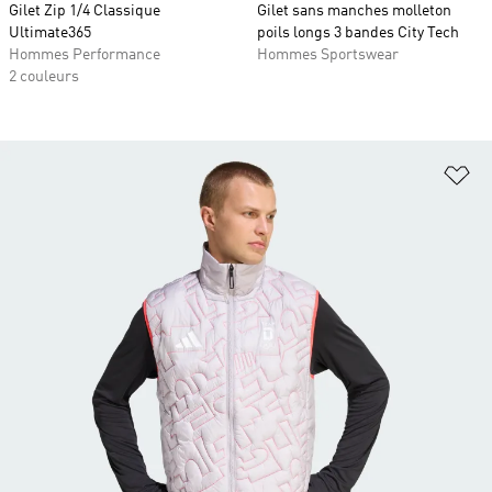
Gilet Zip 1/4 Classique
Gilet sans manches molleton
Ultimate365
poils longs 3 bandes City Tech
Hommes Performance
Hommes Sportswear
2 couleurs
Aj