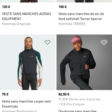
Prix
120 €
Prix
100 €
VESTE SANS MANCHES ADIDAS
Veste sans manches de ski de
EQUIPMENT
fond softshell Terrex Xperior
Hommes Originals
Hommes TERREX
Ajouter à la Liste de produits favor
Aj
Prix
70 €
Prix actuel
82,50 €
57,20 € Dernier prix le plus bas
Veste sans manches coupe-vent
110 € Prix d'origine
Essentials
Hommes Performance
Doudoune sans manches