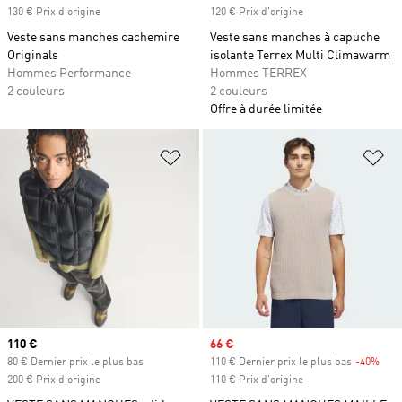
130 € Prix d'origine
120 € Prix d'origine
Veste sans manches cachemire
Veste sans manches à capuche
Originals
isolante Terrex Multi Climawarm
Hommes Performance
Hommes TERREX
2 couleurs
2 couleurs
Offre à durée limitée
Ajouter à la Liste de produits favor
Aj
Prix actuel
110 €
Prix soldé
66 €
80 € Dernier prix le plus bas
110 € Dernier prix le plus bas
-40%
Raba
200 € Prix d'origine
110 € Prix d'origine