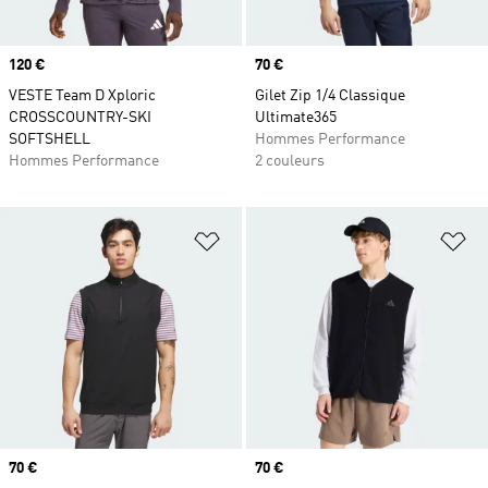
Prix
120 €
Prix
70 €
VESTE Team D Xploric
Gilet Zip 1/4 Classique
CROSSCOUNTRY-SKI
Ultimate365
SOFTSHELL
Hommes Performance
Hommes Performance
2 couleurs
Ajouter à la Liste de produits favor
Aj
Prix
70 €
Prix
70 €