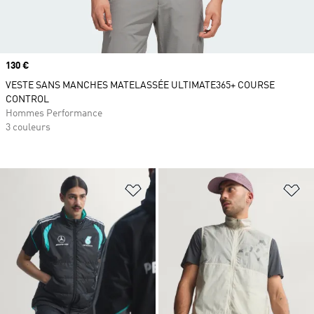
Prix
130 €
VESTE SANS MANCHES MATELASSÉE ULTIMATE365+ COURSE
CONTROL
Hommes Performance
3 couleurs
Ajouter à la Liste de produits favor
Aj