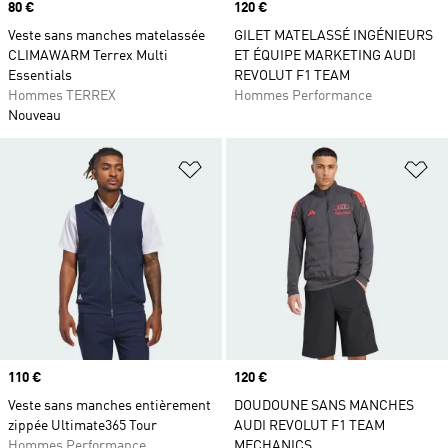
Prix
80 €
Prix
120 €
Veste sans manches matelassée
GILET MATELASSÉ INGÉNIEURS
CLIMAWARM Terrex Multi
ET ÉQUIPE MARKETING AUDI
Essentials
REVOLUT F1 TEAM
Hommes TERREX
Hommes Performance
Nouveau
Ajouter à la Liste de produits favor
Aj
Prix
110 €
Prix
120 €
Veste sans manches entièrement
DOUDOUNE SANS MANCHES
zippée Ultimate365 Tour
AUDI REVOLUT F1 TEAM
Hommes Performance
MECHANICS