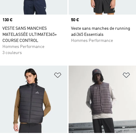
Prix
130 €
Prix
50 €
VESTE SANS MANCHES
Veste sans manches de running
MATELASSÉE ULTIMATE365+
adi365 Essentials
COURSE CONTROL
Hommes Performance
Hommes Performance
3 couleurs
Ajouter à la Liste de produits favor
Aj