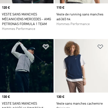
Prix
120 €
Prix
110 €
VESTE SANS MANCHES
Veste de running sans manches
MÉCANICIENS MERCEDES - AMG
adi365 hk
PETRONAS FORMULA 1 TEAM
Hommes Performance
Hommes Performance
Ajouter à la Liste de produits favor
Aj
Prix
130 €
Prix
130 €
VESTE SANS MANCHES
Veste sans manches cachemire