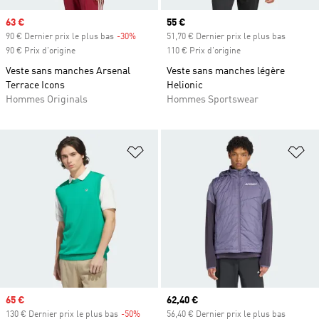
Prix soldé
63 €
Prix actuel
55 €
90 € Dernier prix le plus bas
-30%
Rabais
51,70 € Dernier prix le plus bas
90 € Prix d'origine
110 € Prix d'origine
Veste sans manches Arsenal
Veste sans manches légère
Terrace Icons
Helionic
Hommes Originals
Hommes Sportswear
Ajouter à la Liste de produits favor
Aj
Prix soldé
65 €
Prix actuel
62,40 €
130 € Dernier prix le plus bas
-50%
Rabais
56,40 € Dernier prix le plus bas