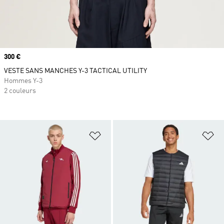
Prix
300 €
VESTE SANS MANCHES Y-3 TACTICAL UTILITY
Hommes Y-3
2 couleurs
Ajouter à la Liste de produits favor
Aj