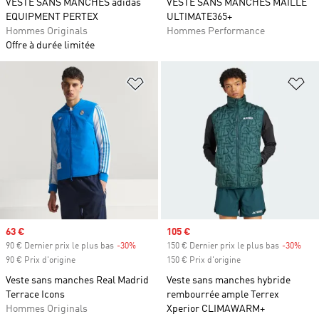
VESTE SANS MANCHES adidas
VESTE SANS MANCHES MAILLE
EQUIPMENT PERTEX
ULTIMATE365+
Hommes Originals
Hommes Performance
Offre à durée limitée
Ajouter à la Liste de produits favor
Aj
Prix soldé
63 €
Prix soldé
105 €
90 € Dernier prix le plus bas
-30%
Rabais
150 € Dernier prix le plus bas
-30%
Raba
90 € Prix d'origine
150 € Prix d'origine
Veste sans manches Real Madrid
Veste sans manches hybride
Terrace Icons
rembourrée ample Terrex
Hommes Originals
Xperior CLIMAWARM+