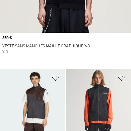
Prix
350 €
VESTE SANS MANCHES MAILLE GRAPHIQUE Y-3
Y-3
Ajouter à la Liste de produits favor
Aj