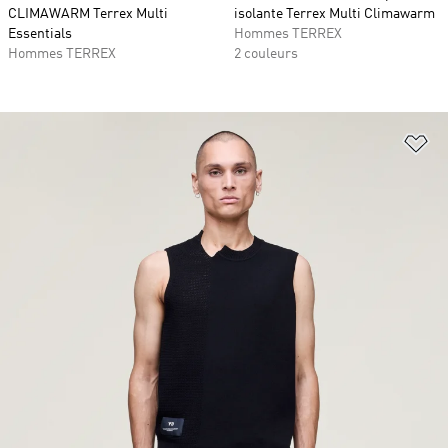
CLIMAWARM Terrex Multi
isolante Terrex Multi Climawarm
Essentials
Hommes TERREX
Hommes TERREX
2 couleurs
Aj