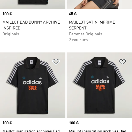
Prix
100 €
Prix
65 €
MAILLOT BAD BUNNY ARCHIVE
MAILLOT SATIN IMPRIMÉ
INSPIRED
SERPENT
Originals
Femmes Originals
2 couleurs
Ajouter à la Liste de produits favor
Aj
Prix
100 €
Prix
100 €
Maillot inspiration archives Bad
Maillot inspiration archives Bad