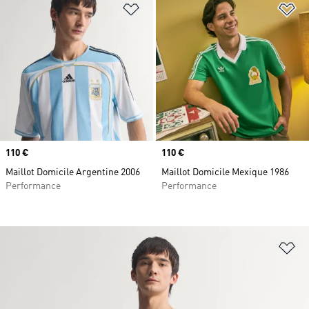
Ajouter à la Liste de produits favor
Aj
Prix
110 €
Prix
110 €
Maillot Domicile Argentine 2006
Maillot Domicile Mexique 1986
Performance
Performance
Aj