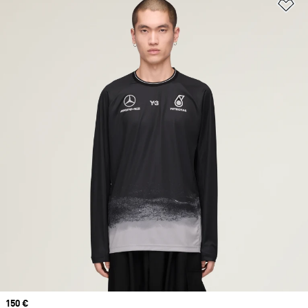
Aj
Prix
150 €