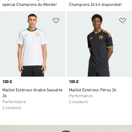
spécial Champions du Monde!
Champions 26 kit disponible!
Ajouter à la Liste de produits favor
Aj
Prix
100 €
Prix
100 €
Maillot Extérieur Arabie Saoudite
Maillot Extérieur Pérou 26
26
Performance
Performance
2 couleurs
2 couleurs