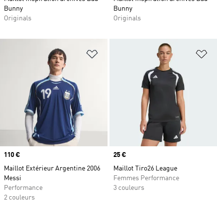
Bunny
Bunny
Originals
Originals
Ajouter à la Liste de produits favor
Aj
Prix
110 €
Prix
25 €
Maillot Extérieur Argentine 2006
Maillot Tiro26 League
Messi
Femmes Performance
Performance
3 couleurs
2 couleurs