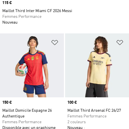
Prix
115 €
Maillot Third Inter Miami CF 2026 Messi
Femmes Performance
Nouveau
Ajouter à la Liste de produits favor
Aj
Prix
150 €
Prix
100 €
Maillot Domicile Espagne 26
Maillot Third Arsenal FC 26/27
Authentique
Femmes Performance
Femmes Performance
2 couleurs
Disponible avec un graphisme
Nouveau