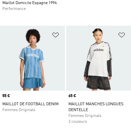
Maillot Domicile Espagne 1994
Performance
Ajouter à la Liste de produits favor
Aj
Prix
55 €
Prix
65 €
MAILLOT DE FOOTBALL DENIM
MAILLOT MANCHES LONGUES
Femmes Originals
DENTELLE
Femmes Originals
2 couleurs