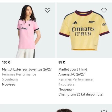
Ajouter à la Liste de produits favor
Aj
Prix
100 €
Prix
85 €
Maillot Extérieur Juventus 26/27
Maillot court Third
Femmes Performance
Arsenal FC 26/27
5 couleurs
Femmes Performance
Nouveau
4 couleurs
Nouveau
Champions 26 kit disponible!
Aj