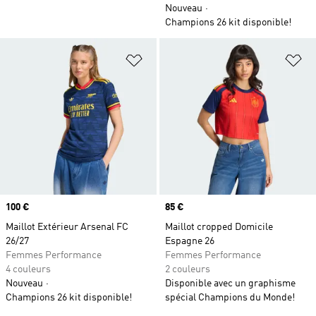
Nouveau
Champions 26 kit disponible!
Ajouter à la Liste de produits favor
Aj
Prix
100 €
Prix
85 €
Maillot Extérieur Arsenal FC
Maillot cropped Domicile
26/27
Espagne 26
Femmes Performance
Femmes Performance
4 couleurs
2 couleurs
Nouveau
Disponible avec un graphisme
Champions 26 kit disponible!
spécial Champions du Monde!