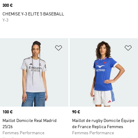
Prix
300 €
CHEMISE Y-3 ELITE 5 BASEBALL
Y-3
Ajouter à la Liste de produits favor
Aj
Prix
100 €
Prix
90 €
Maillot Domicile Real Madrid
Maillot de rugby Domicile Équipe
25/26
de France Replica Femmes
Femmes Performance
Femmes Performance