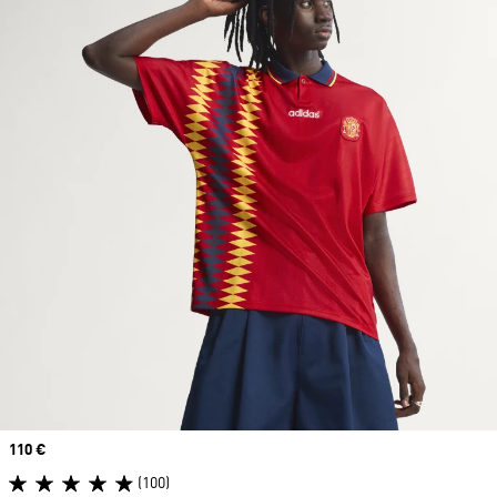
Prix
110 €
(100)