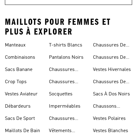
MAILLOTS POUR FEMMES ET
PLUS À EXPLORER
Manteaux
T-shirts Blancs
Chaussures De
Rugby
Combinaisons
Pantalons Noirs
Chaussures De
Skateur
Sacs Banane
Chaussures
Vestes Hivernales
Bleues
Crop Tops
Chaussures
Chaussures De
Dorées
Marche
Vestes Aviateur
Socquettes
Sacs À Dos Noirs
Débardeurs
Imperméables
Chaussons
D'escalade
Sacs De Sport
Chaussures
Vestes Polaires
Blanches
Maillots De Bain
Vêtements
Vestes Blanches