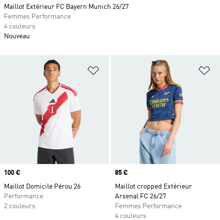
Maillot Extérieur FC Bayern Munich 26/27
Femmes Performance
4 couleurs
Nouveau
Ajouter à la Liste de produits favor
Aj
Prix
100 €
Prix
85 €
Maillot Domicile Pérou 26
Maillot cropped Extérieur
Performance
Arsenal FC 26/27
2 couleurs
Femmes Performance
4 couleurs