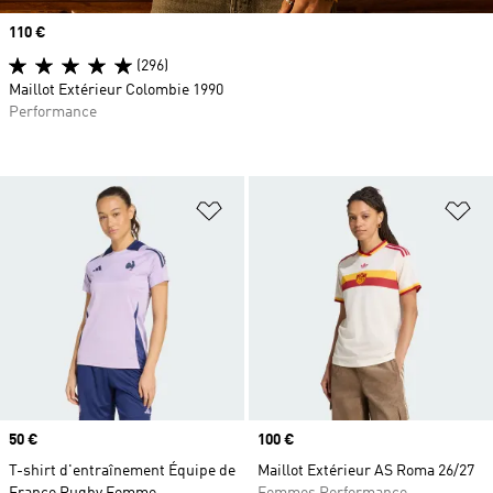
Prix
110 €
(296)
Maillot Extérieur Colombie 1990
Performance
Ajouter à la Liste de produits favor
Aj
Prix
50 €
Prix
100 €
T-shirt d'entraînement Équipe de
Maillot Extérieur AS Roma 26/27