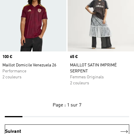
Prix
100 €
Prix
65 €
Maillot Domicile Venezuela 26
MAILLOT SATIN IMPRIMÉ
Performance
SERPENT
2 couleurs
Femmes Originals
2 couleurs
Page : 1 sur 7
Suivant