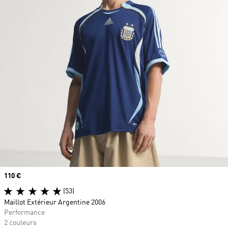
Prix
110 €
(53)
Maillot Extérieur Argentine 2006
Performance
2 couleurs