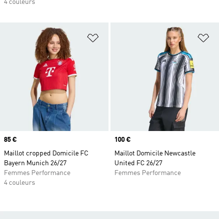
4 couleurs
Ajouter à la Liste de produits favor
Aj
Prix
85 €
Prix
100 €
Maillot cropped Domicile FC
Maillot Domicile Newcastle
Bayern Munich 26/27
United FC 26/27
Femmes Performance
Femmes Performance
4 couleurs