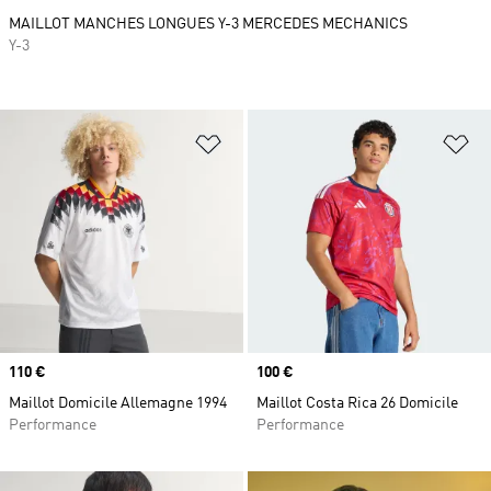
MAILLOT MANCHES LONGUES Y-3 MERCEDES MECHANICS
Y-3
Ajouter à la Liste de produits favor
Aj
Prix
110 €
Prix
100 €
Maillot Domicile Allemagne 1994
Maillot Costa Rica 26 Domicile
Performance
Performance