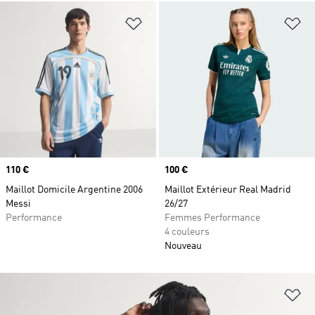
Ajouter à la Liste de produits favor
Aj
Prix
110 €
Prix
100 €
Maillot Domicile Argentine 2006
Maillot Extérieur Real Madrid
Messi
26/27
Performance
Femmes Performance
4 couleurs
Nouveau
Aj