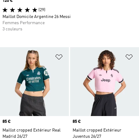
Prix
120 €
(29)
Maillot Domicile Argentine 26 Messi
Femmes Performance
3 couleurs
Ajouter à la Liste de produits favor
Aj
Prix
85 €
Prix
85 €
Maillot cropped Extérieur Real
Maillot cropped Extérieur
Madrid 26/27
Juventus 26/27