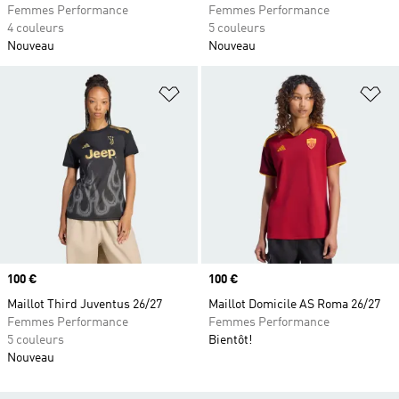
Femmes Performance
Femmes Performance
4 couleurs
5 couleurs
Nouveau
Nouveau
Ajouter à la Liste de produits favor
Aj
Prix
100 €
Prix
100 €
Maillot Third Juventus 26/27
Maillot Domicile AS Roma 26/27
Femmes Performance
Femmes Performance
5 couleurs
Bientôt!
Nouveau