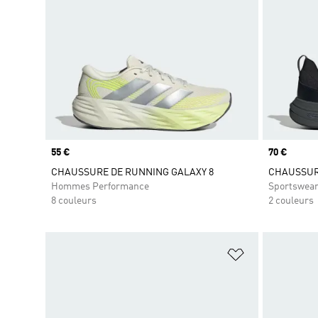
Prix
55 €
Prix
70 €
CHAUSSURE DE RUNNING GALAXY 8
CHAUSSUR
Hommes Performance
Sportswea
8 couleurs
2 couleurs
Ajouter à la Li