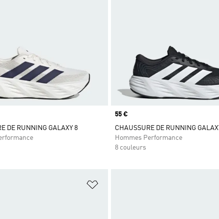
Prix
55 €
E DE RUNNING GALAXY 8
CHAUSSURE DE RUNNING GALAX
rformance
Hommes Performance
8 couleurs
ste de produits favoris
Ajouter à la Liste de produits favor