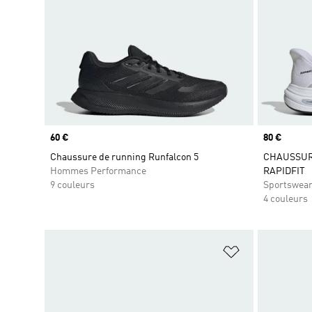
Prix
60 €
Prix
80 €
Chaussure de running Runfalcon 5
CHAUSSUR
Hommes Performance
RAPIDFIT
9 couleurs
Sportswea
4 couleurs
Ajouter à la Li