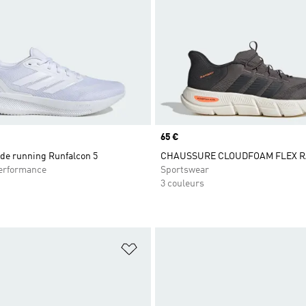
Prix
65 €
de running Runfalcon 5
CHAUSSURE CLOUDFOAM FLEX R
rformance
Sportswear
3 couleurs
ste de produits favoris
Ajouter à la Liste de produits favor