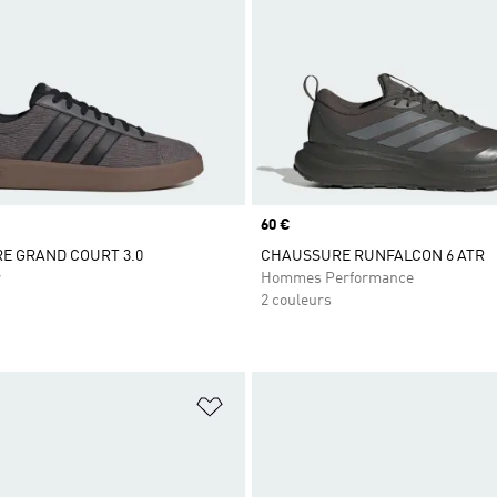
Prix
60 €
E GRAND COURT 3.0
CHAUSSURE RUNFALCON 6 ATR
r
Hommes Performance
2 couleurs
ste de produits favoris
Ajouter à la Liste de produits favor