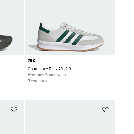
Prix
70 €
Chaussure RUN 70s 2.0
Hommes Sportswear
5 couleurs
is
Ajouter à la Liste de produits favoris
Ajouter à la