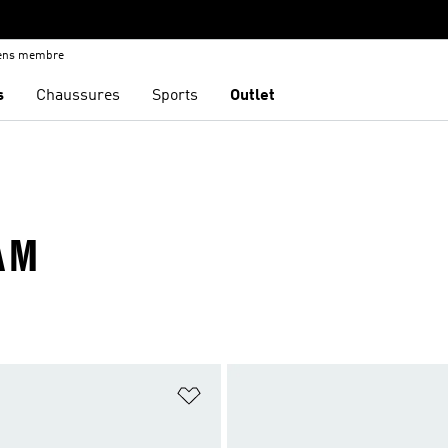
iens membre
s
Chaussures
Sports
Outlet
AM
ste de produits favoris
Ajouter à la Liste de produits favor