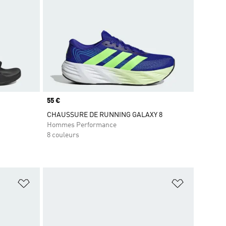
Prix
55 €
CHAUSSURE DE RUNNING GALAXY 8
Hommes Performance
8 couleurs
is
Ajouter à la Liste de produits favoris
Ajouter à la