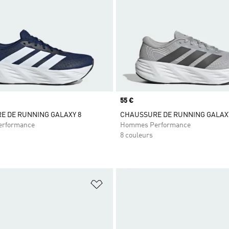
Prix
55 €
E DE RUNNING GALAXY 8
CHAUSSURE DE RUNNING GALAX
rformance
Hommes Performance
8 couleurs
ste de produits favoris
Ajouter à la Liste de produits favor