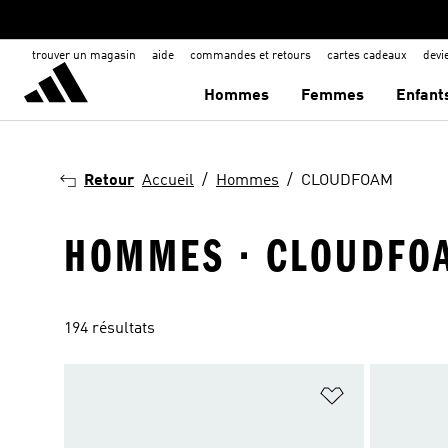
trouver un magasin
aide
commandes et retours
cartes cadeaux
dev
Hommes
Femmes
Enfant
Retour
Accueil
Hommes
CLOUDFOAM
HOMMES · CLOUDFO
194 résultats
Ajouter à la Li