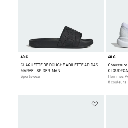
Prix
40 €
Prix
60 €
CLAQUETTE DE DOUCHE ADILETTE ADIDAS
Chaussure 
MARVEL SPIDER-MAN
CLOUDFO
Sportswear
Hommes Pe
8 couleurs
Ajouter à la Li