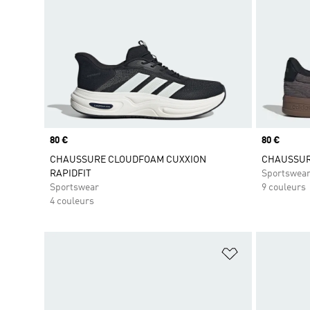
Prix
80 €
Prix
80 €
CHAUSSURE CLOUDFOAM CUXXION
CHAUSSUR
RAPIDFIT
Sportswea
Sportswear
9 couleurs
4 couleurs
Ajouter à la Li