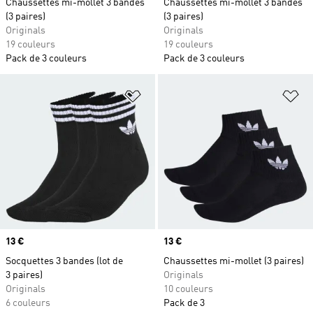
Chaussettes mi-mollet 3 bandes
Chaussettes mi-mollet 3 bandes
(3 paires)
(3 paires)
Originals
Originals
19 couleurs
19 couleurs
Pack de 3 couleurs
Pack de 3 couleurs
Ajouter à la Liste de produits favor
Aj
Prix
13 €
Prix
13 €
Socquettes 3 bandes (lot de
Chaussettes mi-mollet (3 paires)
3 paires)
Originals
Originals
10 couleurs
6 couleurs
Pack de 3