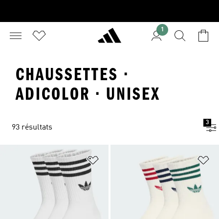
1
CHAUSSETTES ·
ADICOLOR · UNISEX
3
93 résultats
Ajouter à la Liste de produits favor
Aj