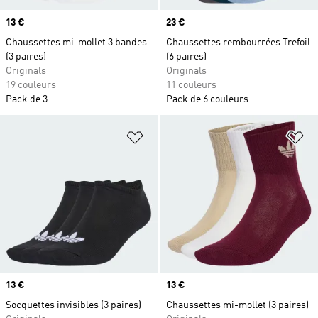
Prix
13 €
Prix
23 €
Chaussettes mi-mollet 3 bandes
Chaussettes rembourrées Trefoil
(3 paires)
(6 paires)
Originals
Originals
19 couleurs
11 couleurs
Pack de 3
Pack de 6 couleurs
Ajouter à la Liste de produits favor
Aj
Prix
13 €
Prix
13 €
Socquettes invisibles (3 paires)
Chaussettes mi-mollet (3 paires)