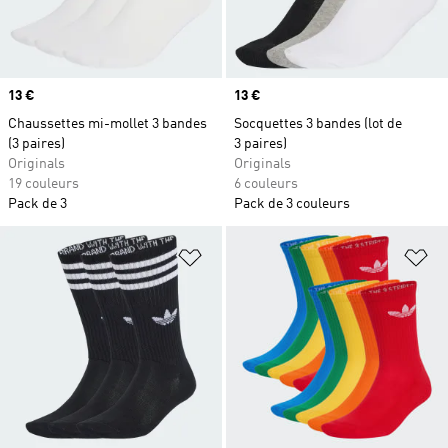
Prix
13 €
Prix
13 €
Chaussettes mi-mollet 3 bandes
Socquettes 3 bandes (lot de
(3 paires)
3 paires)
Originals
Originals
19 couleurs
6 couleurs
Pack de 3
Pack de 3 couleurs
Ajouter à la Liste de produits favor
Aj