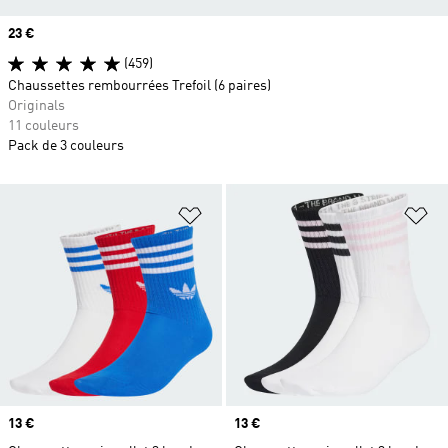
Prix
23 €
(459)
Chaussettes rembourrées Trefoil (6 paires)
Originals
11 couleurs
Pack de 3 couleurs
Ajouter à la Liste de produits favor
Aj
Prix
13 €
Prix
13 €