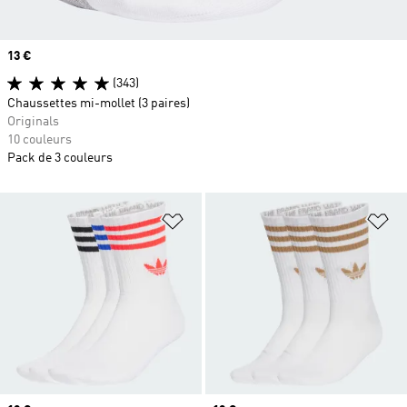
Prix
13 €
(343)
Chaussettes mi-mollet (3 paires)
Originals
10 couleurs
Pack de 3 couleurs
Ajouter à la Liste de produits favor
Aj