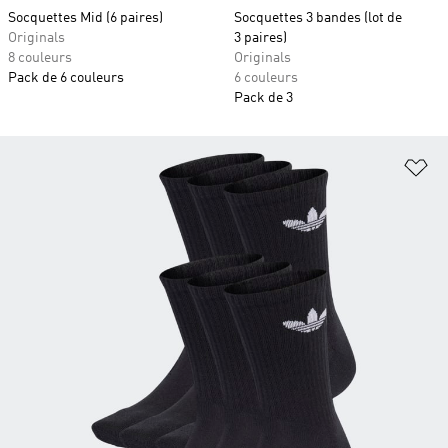
Socquettes Mid (6 paires)
Socquettes 3 bandes (lot de
Originals
3 paires)
8 couleurs
Originals
Pack de 6 couleurs
6 couleurs
Pack de 3
Aj