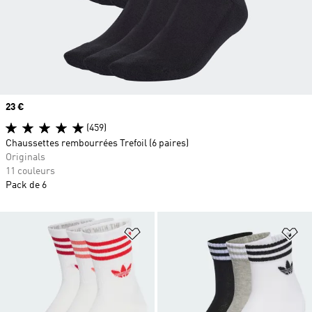
Prix
23 €
(459)
Chaussettes rembourrées Trefoil (6 paires)
Originals
11 couleurs
Pack de 6
Ajouter à la Liste de produits favor
Aj