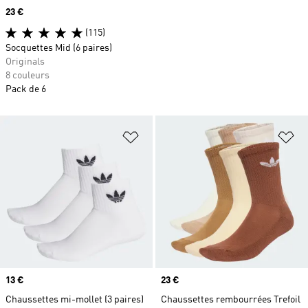
Prix
23 €
(115)
Socquettes Mid (6 paires)
Originals
8 couleurs
Pack de 6
Ajouter à la Liste de produits favor
Aj
Prix
13 €
Prix
23 €
Chaussettes mi-mollet (3 paires)
Chaussettes rembourrées Trefoil