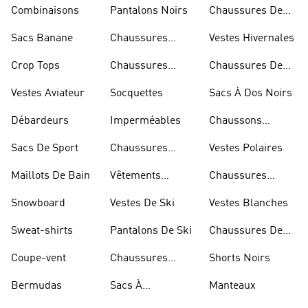
Rugby
Combinaisons
Pantalons Noirs
Chaussures De
Skateur
Sacs Banane
Chaussures
Vestes Hivernales
Bleues
Crop Tops
Chaussures
Chaussures De
Dorées
Marche
Vestes Aviateur
Socquettes
Sacs À Dos Noirs
Débardeurs
Imperméables
Chaussons
D'escalade
Sacs De Sport
Chaussures
Vestes Polaires
Blanches
Maillots De Bain
Vêtements
Chaussures
Sportifs
D'haltérophilie
Snowboard
Vestes De Ski
Vestes Blanches
Sweat-shirts
Pantalons De Ski
Chaussures De
Basketball
Coupe-vent
Chaussures
Shorts Noirs
Rouges
Bermudas
Sacs À
Manteaux
Bandoulière