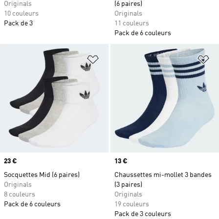
Originals
(6 paires)
10 couleurs
Originals
Pack de 3
11 couleurs
Pack de 6 couleurs
Ajouter à la Liste de produits favor
Aj
Prix
23 €
Prix
13 €
Socquettes Mid (6 paires)
Chaussettes mi-mollet 3 bandes
Originals
(3 paires)
8 couleurs
Originals
Pack de 6 couleurs
19 couleurs
Pack de 3 couleurs