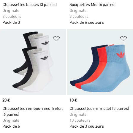
Chaussettes basses (3 paires)
Socquettes Mid (6 paires)
Originals
Originals
2 couleurs
8 couleurs
Pack de 3
Pack de 6 couleurs
Ajouter à la Liste de produits favor
Aj
Prix
23 €
Prix
13 €
Chaussettes rembourrées Trefoil
Chaussettes mi-mollet (3 paires)
(6 paires)
Originals
Originals
10 couleurs
Pack de 6
Pack de 3 couleurs