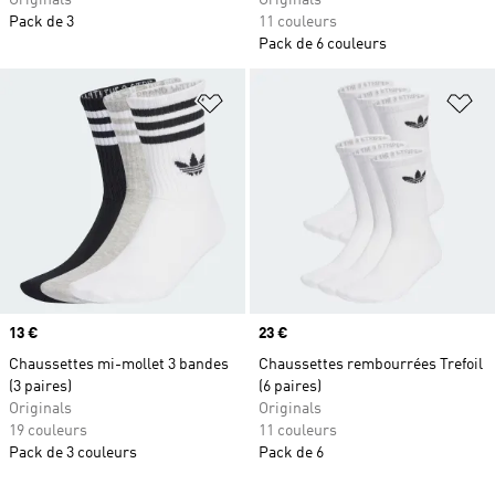
Originals
Originals
Pack de 3
11 couleurs
Pack de 6 couleurs
Ajouter à la Liste de produits favor
Aj
Prix
13 €
Prix
23 €
Chaussettes mi-mollet 3 bandes
Chaussettes rembourrées Trefoil
(3 paires)
(6 paires)
Originals
Originals
19 couleurs
11 couleurs
Pack de 3 couleurs
Pack de 6