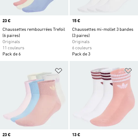
Prix
23 €
Prix
15 €
Chaussettes rembourrées Trefoil
Chaussettes mi-mollet 3 bandes
(6 paires)
(3 paires)
Originals
Originals
11 couleurs
6 couleurs
Pack de 6
Pack de 3
Ajouter à la Liste de produits favor
Aj
Prix
23 €
Prix
13 €