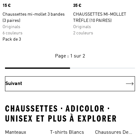
Prix
15 €
Prix
35 €
Chaussettes mi-mollet 3 bandes
CHAUSSETTES MI-MOLLET
(3 paires)
TRÈFLE (10 PAIRES)
Originals
Originals
6 couleurs
2 couleurs
Pack de 3
Page : 1 sur 2
Suivant
CHAUSSETTES • ADICOLOR •
UNISEX ET PLUS À EXPLORER
Manteaux
T-shirts Blancs
Chaussures De