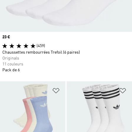
Prix
23 €
(459)
Chaussettes rembourrées Trefoil (6 paires)
Originals
11 couleurs
Pack de 6
Ajouter à la Liste de produits favor
Aj