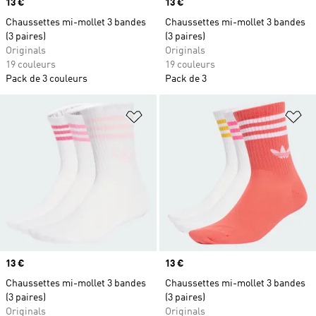
Prix
13 €
Prix
13 €
Chaussettes mi-mollet 3 bandes
Chaussettes mi-mollet 3 bandes
(3 paires)
(3 paires)
Originals
Originals
19 couleurs
19 couleurs
Pack de 3 couleurs
Pack de 3
Ajouter à la Liste de produits favor
Aj
Prix
13 €
Prix
13 €
Chaussettes mi-mollet 3 bandes
Chaussettes mi-mollet 3 bandes
(3 paires)
(3 paires)
Originals
Originals