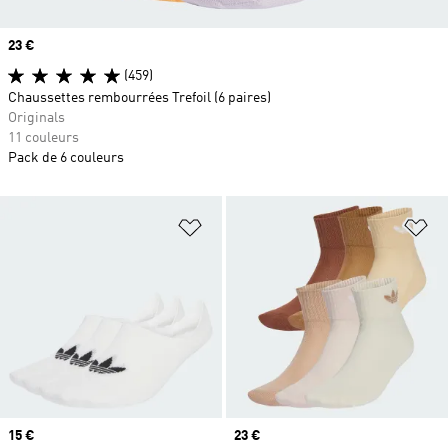
Prix
23 €
(459)
Chaussettes rembourrées Trefoil (6 paires)
Originals
11 couleurs
Pack de 6 couleurs
Ajouter à la Liste de produits favor
Aj
Prix
15 €
Prix
23 €