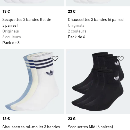
Prix
13 €
Prix
23 €
Socquettes 3 bandes (lot de
Chaussettes 3 bandes (6 paires)
3 paires)
Originals
Originals
2 couleurs
6 couleurs
Pack de 6
Pack de 3
Ajouter à la Liste de produits favor
Aj
Prix
13 €
Prix
23 €
Chaussettes mi-mollet 3 bandes
Socquettes Mid (6 paires)