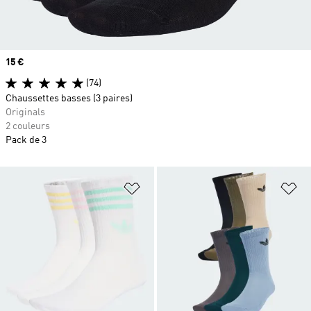
Prix
15 €
(74)
Chaussettes basses (3 paires)
Originals
2 couleurs
Pack de 3
Ajouter à la Liste de produits favor
Aj