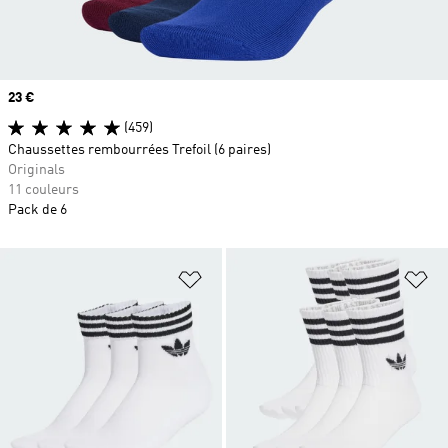
Prix
23 €
(459)
Chaussettes rembourrées Trefoil (6 paires)
Originals
11 couleurs
Pack de 6
Ajouter à la Liste de produits favor
Aj