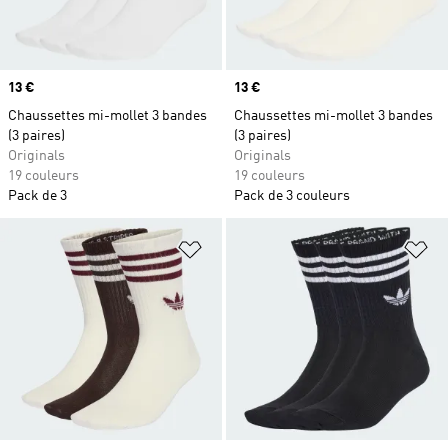
Prix
13 €
Prix
13 €
Chaussettes mi-mollet 3 bandes
Chaussettes mi-mollet 3 bandes
(3 paires)
(3 paires)
Originals
Originals
19 couleurs
19 couleurs
Pack de 3
Pack de 3 couleurs
Ajouter à la Liste de produits favor
Aj