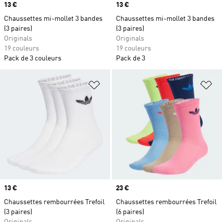
Prix
13 €
Prix
13 €
Chaussettes mi-mollet 3 bandes
Chaussettes mi-mollet 3 bandes
(3 paires)
(3 paires)
Originals
Originals
19 couleurs
19 couleurs
Pack de 3 couleurs
Pack de 3
Ajouter à la Liste de produits favor
Aj
Prix
13 €
Prix
23 €
Chaussettes rembourrées Trefoil
Chaussettes rembourrées Trefoil
(3 paires)
(6 paires)