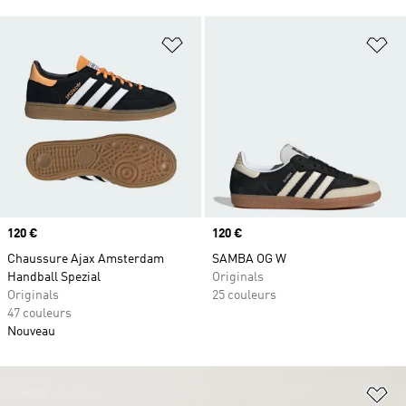
Ajouter à la Liste de produits favor
Aj
Prix
120 €
Prix
120 €
Chaussure Ajax Amsterdam
SAMBA OG W
Handball Spezial
Originals
Originals
25 couleurs
47 couleurs
Nouveau
Aj