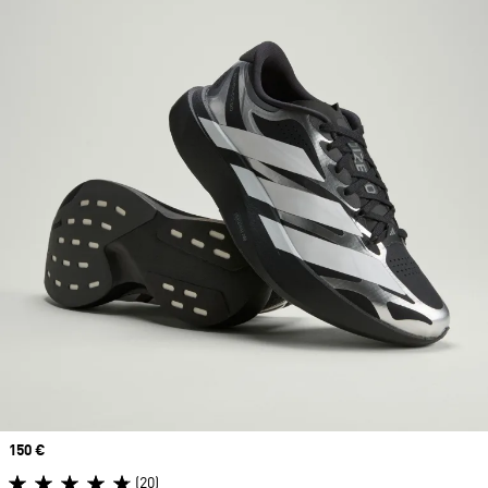
Prix
150 €
(20)