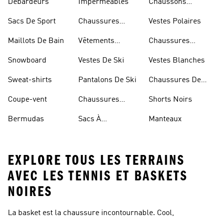
Débardeurs
Imperméables
Chaussons
D'escalade
Sacs De Sport
Chaussures
Vestes Polaires
Blanches
Maillots De Bain
Vêtements
Chaussures
Sportifs
D'haltérophilie
Snowboard
Vestes De Ski
Vestes Blanches
Sweat-shirts
Pantalons De Ski
Chaussures De
Basketball
Coupe-vent
Chaussures
Shorts Noirs
Rouges
Bermudas
Sacs À
Manteaux
Bandoulière
EXPLORE TOUS LES TERRAINS
AVEC LES TENNIS ET BASKETS
NOIRES
La basket est la chaussure incontournable. Cool,