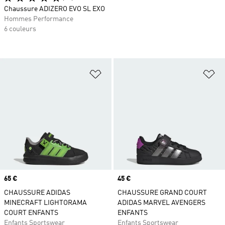
Chaussure ADIZERO EVO SL EXO
Hommes Performance
6 couleurs
Ajouter à la Liste de produits favor
Aj
Prix
65 €
Prix
45 €
CHAUSSURE ADIDAS
CHAUSSURE GRAND COURT
MINECRAFT LIGHTORAMA
ADIDAS MARVEL AVENGERS
COURT ENFANTS
ENFANTS
Enfants Sportswear
Enfants Sportswear