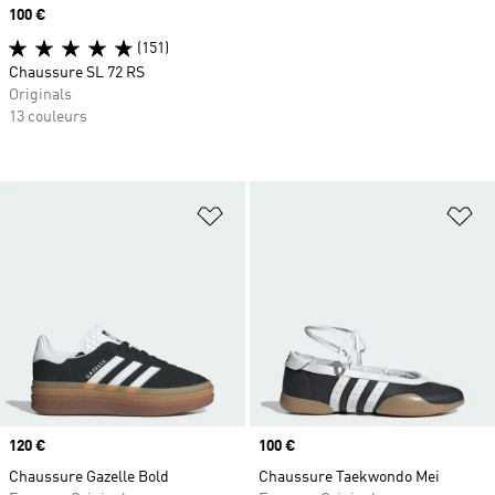
Prix
100 €
(151)
Chaussure SL 72 RS
Originals
13 couleurs
Ajouter à la Liste de produits favor
Aj
Prix
120 €
Prix
100 €
Chaussure Gazelle Bold
Chaussure Taekwondo Mei