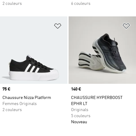
2 couleurs
6 couleurs
Ajouter à la Liste de produits favor
Aj
Prix
75 €
Prix
140 €
Chaussure Nizza Platform
CHAUSSURE HYPERBOOST
Femmes Originals
EPHR LT
2 couleurs
Originals
5 couleurs
Nouveau