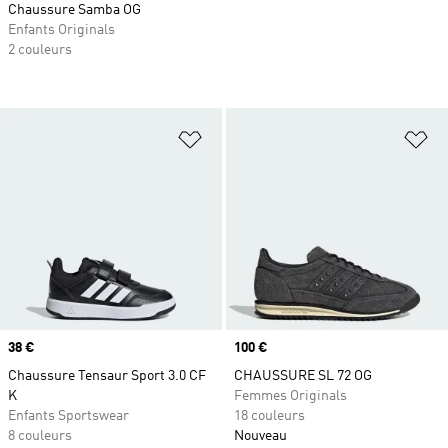
Chaussure Samba OG
Enfants Originals
2 couleurs
Ajouter à la Liste de produits favor
Aj
Prix
38 €
Prix
100 €
Chaussure Tensaur Sport 3.0 CF
CHAUSSURE SL 72 OG
K
Femmes Originals
Enfants Sportswear
18 couleurs
8 couleurs
Nouveau