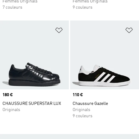
Femmes Originals
Femmes Originals
7 couleurs
9 couleurs
Ajouter à la Liste de produits favor
Aj
Prix
180 €
Prix
110 €
CHAUSSURE SUPERSTAR LUX
Chaussure Gazelle
Originals
Originals
9 couleurs