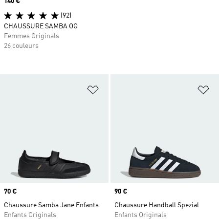
Prix
140 €
(92)
CHAUSSURE SAMBA OG
Femmes Originals
26 couleurs
Ajouter à la Liste de produits favor
Aj
Prix
70 €
Prix
90 €
Chaussure Samba Jane Enfants
Chaussure Handball Spezial
Enfants Originals
Enfants Originals