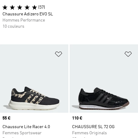
(57)
Chaussure Adizero EVO SL
Hommes Performance
10 couleurs
Ajouter à la Liste de produits favor
Aj
Prix
55 €
Prix
110 €
Chaussure Lite Racer 4.0
CHAUSSURE SL 72 OG
Femmes Sportswear
Femmes Originals