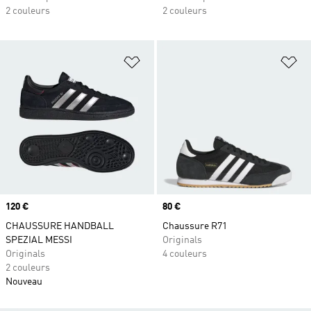
2 couleurs
2 couleurs
Ajouter à la Liste de produits favor
Aj
Prix
120 €
Prix
80 €
CHAUSSURE HANDBALL
Chaussure R71
SPEZIAL MESSI
Originals
Originals
4 couleurs
2 couleurs
Nouveau