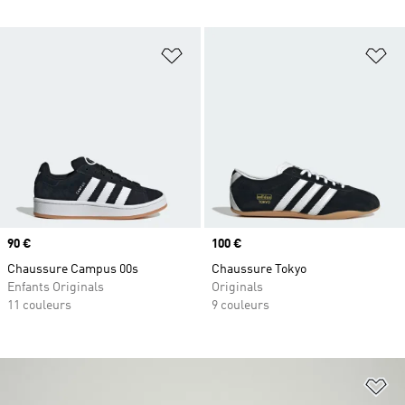
Ajouter à la Liste de produits favor
Aj
Prix
90 €
Prix
100 €
Chaussure Campus 00s
Chaussure Tokyo
Enfants Originals
Originals
11 couleurs
9 couleurs
Aj