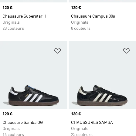
Prix
120 €
Prix
120 €
Chaussure Superstar II
Chaussure Campus 00s
Originals
Originals
28 couleurs
8 couleurs
Ajouter à la Liste de produits favor
Aj
Prix
120 €
Prix
130 €
Chaussure Samba OG
CHAUSSURES SAMBA
Originals
Originals
14 couleurs
25 couleurs