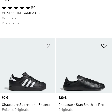
Prix
140 €
(92)
CHAUSSURE SAMBA OG
Originals
25 couleurs
Ajouter à la Liste de produits favor
Aj
Prix
90 €
Prix
120 €
Chaussure Superstar II Enfants
Chaussure Stan Smith Lo Pro
Enfants Originals
Originals