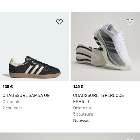
Ajouter à la Liste de produits favor
Aj
Prix
130 €
Prix
140 €
CHAUSSURE SAMBA OG
CHAUSSURE HYPERBOOST
Originals
EPHR LT
2 couleurs
Originals
5 couleurs
Nouveau