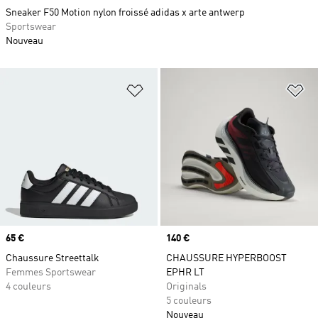
Sneaker F50 Motion nylon froissé adidas x arte antwerp
Sportswear
Nouveau
Ajouter à la Liste de produits favor
Aj
Prix
65 €
Prix
140 €
Chaussure Streettalk
CHAUSSURE HYPERBOOST
Femmes Sportswear
EPHR LT
4 couleurs
Originals
5 couleurs
Nouveau