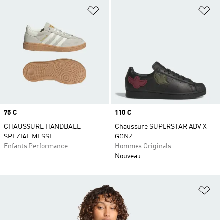
Ajouter à la Liste de produits favor
Aj
Prix
75 €
Prix
110 €
CHAUSSURE HANDBALL
Chaussure SUPERSTAR ADV X
SPEZIAL MESSI
GONZ
Enfants Performance
Hommes Originals
Nouveau
Aj