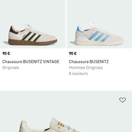
Prix
90 €
Prix
90 €
Chaussure BUSENITZ VINTAGE
Chaussure BUSENITZ
Originals
Hommes Originals
8 couleurs
Aj