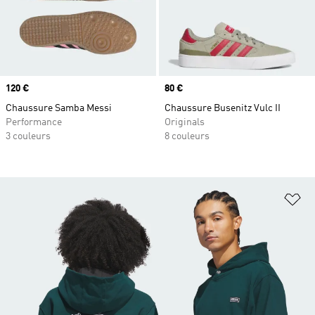
Prix
120 €
Prix
80 €
Chaussure Samba Messi
Chaussure Busenitz Vulc II
Performance
Originals
3 couleurs
8 couleurs
Aj