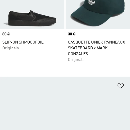
Prix
80 €
Prix
30 €
SLIP-ON SHMOOOFOIL
CASQUETTE UNIE 6 PANNEAUX
Originals
SKATEBOARD x MARK
GONZALES
Originals
Aj