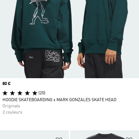
Prix
80 €
(20)
HOODIE SKATEBOARDING x MARK GONZALES SKATE HEAD
Originals
2 couleurs
Ajouter à la Liste de produits favor
Aj