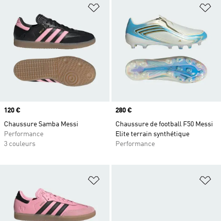
Ajouter à la Liste de produits favor
Aj
Prix
120 €
Prix
280 €
Chaussure Samba Messi
Chaussure de football F50 Messi
Performance
Elite terrain synthétique
3 couleurs
Performance
Ajouter à la Liste de produits favor
Aj