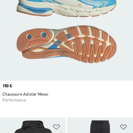
Prix
150 €
Chaussure Adistar Messi
Performance
Ajouter à la Liste de produits favor
Aj