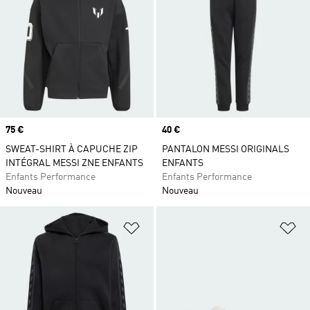
Prix
75 €
Prix
40 €
SWEAT-SHIRT À CAPUCHE ZIP
PANTALON MESSI ORIGINALS
INTÉGRAL MESSI ZNE ENFANTS
ENFANTS
Enfants Performance
Enfants Performance
Nouveau
Nouveau
Ajouter à la Liste de produits favor
Aj