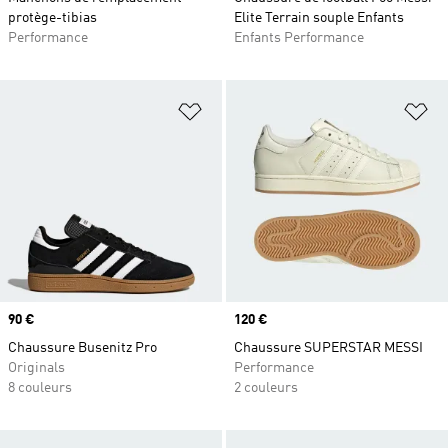
protège-tibias
Elite Terrain souple Enfants
Performance
Enfants Performance
Ajouter à la Liste de produits favor
Aj
Prix
90 €
Prix
120 €
Chaussure Busenitz Pro
Chaussure SUPERSTAR MESSI
Originals
Performance
8 couleurs
2 couleurs