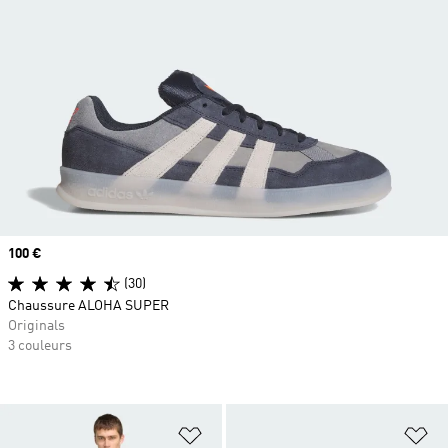
Prix
100 €
(30)
Chaussure ALOHA SUPER
Originals
3 couleurs
Ajouter à la Liste de produits favor
Aj