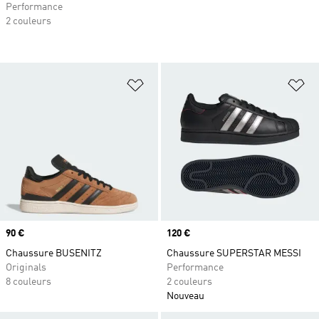
Performance
2 couleurs
Ajouter à la Liste de produits favor
Aj
Prix
90 €
Prix
120 €
Chaussure BUSENITZ
Chaussure SUPERSTAR MESSI
Originals
Performance
8 couleurs
2 couleurs
Nouveau