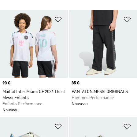
Ajouter à la Liste de produits favor
Aj
Prix
90 €
Prix
85 €
Maillot Inter Miami CF 2026 Third
PANTALON MESSI ORIGINALS
Messi Enfants
Hommes Performance
Enfants Performance
Nouveau
Nouveau
Ajouter à la Liste de produits favor
Aj