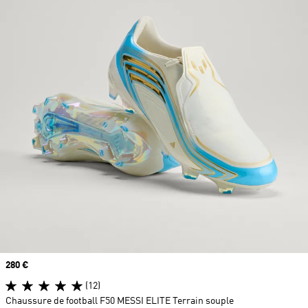
Prix
280 €
(12)
Chaussure de football F50 MESSI ELITE Terrain souple