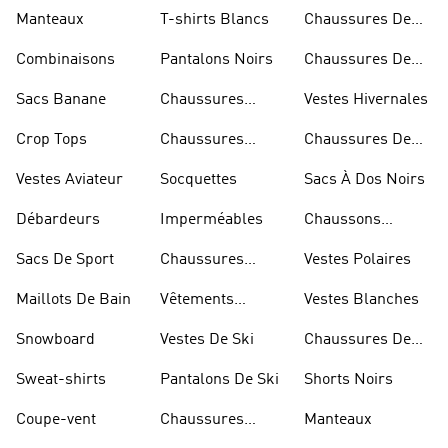
Manteaux
T-shirts Blancs
Chaussures De
Rugby
Combinaisons
Pantalons Noirs
Chaussures De
Skateur
Sacs Banane
Chaussures
Vestes Hivernales
Bleues
Crop Tops
Chaussures
Chaussures De
Dorées
Marche
Vestes Aviateur
Socquettes
Sacs À Dos Noirs
Débardeurs
Imperméables
Chaussons
D'escalade
Sacs De Sport
Chaussures
Vestes Polaires
Blanches
Maillots De Bain
Vêtements
Vestes Blanches
Sportifs
Snowboard
Vestes De Ski
Chaussures De
Basketball
Sweat-shirts
Pantalons De Ski
Shorts Noirs
Coupe-vent
Chaussures
Manteaux
Rouges