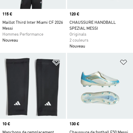
Prix
115 €
Prix
120 €
Maillot Third Inter Miami CF 2026
CHAUSSURE HANDBALL
Messi
SPEZIAL MESSI
Hommes Performance
Originals
Nouveau
2 couleurs
Nouveau
Ajouter à la Liste de produits favor
Aj
Prix
10 €
Prix
130 €
Manchons de remplacement
Chaussure de football F50 Messi