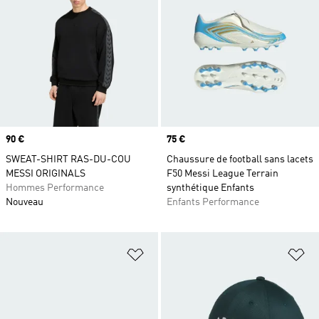
Prix
90 €
Prix
75 €
SWEAT-SHIRT RAS-DU-COU
Chaussure de football sans lacets
MESSI ORIGINALS
F50 Messi League Terrain
Hommes Performance
synthétique Enfants
Nouveau
Enfants Performance
Ajouter à la Liste de produits favor
Aj