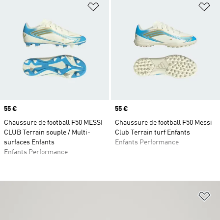
Ajouter à la Liste de produits favor
Aj
Prix
55 €
Prix
55 €
Chaussure de football F50 MESSI
Chaussure de football F50 Messi
CLUB Terrain souple / Multi-
Club Terrain turf Enfants
surfaces Enfants
Enfants Performance
Enfants Performance
Aj