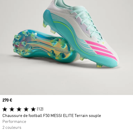
Prix
270 €
(12)
Chaussure de football F50 MESSI ELITE Terrain souple
Performance
2 couleurs