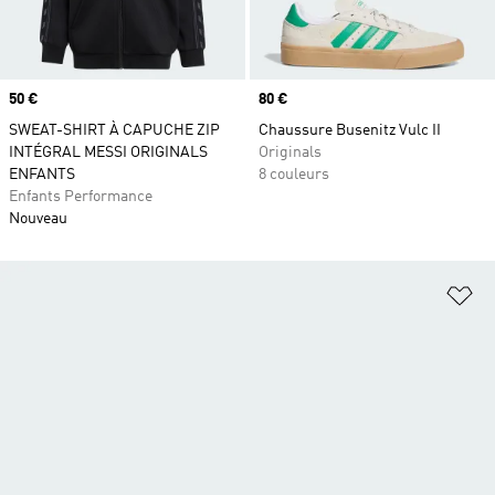
Prix
50 €
Prix
80 €
SWEAT-SHIRT À CAPUCHE ZIP
Chaussure Busenitz Vulc II
INTÉGRAL MESSI ORIGINALS
Originals
ENFANTS
8 couleurs
Enfants Performance
Nouveau
Aj