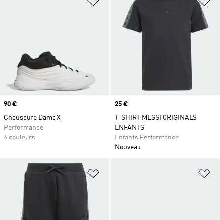
Prix
90 €
Prix
25 €
Chaussure Dame X
T-SHIRT MESSI ORIGINALS
Performance
ENFANTS
4 couleurs
Enfants Performance
Nouveau
Ajouter à la Liste de produits favor
Aj