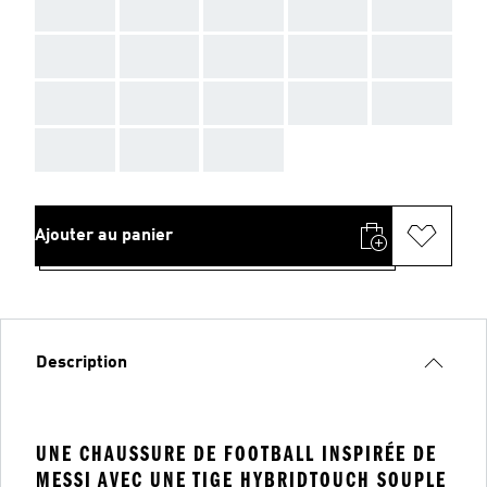
AAA
AAA
AAA
AAA
AAA
AAA
AAA
AAA
AAA
AAA
AAA
AAA
AAA
AAA
AAA
AAA
AAA
AAA
Ajouter au panier
Description
UNE CHAUSSURE DE FOOTBALL INSPIRÉE DE
MESSI AVEC UNE TIGE HYBRIDTOUCH SOUPLE