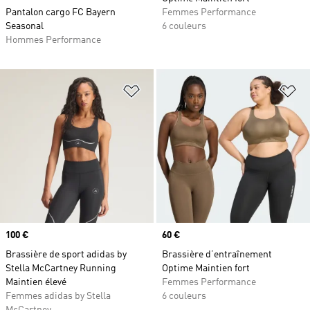
Pantalon cargo FC Bayern
Femmes Performance
Seasonal
6 couleurs
Hommes Performance
Ajouter à la Liste de produits favor
Aj
Prix
100 €
Prix
60 €
Brassière de sport adidas by
Brassière d’entraînement
Stella McCartney Running
Optime Maintien fort
Maintien élevé
Femmes Performance
Femmes adidas by Stella
6 couleurs