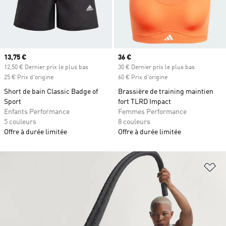
Prix actuel
13,75 €
Prix actuel
36 €
12,50 € Dernier prix le plus bas
30 € Dernier prix le plus bas
25 € Prix d'origine
60 € Prix d'origine
Short de bain Classic Badge of
Brassière de training maintien
Sport
fort TLRD Impact
Enfants Performance
Femmes Performance
5 couleurs
8 couleurs
Offre à durée limitée
Offre à durée limitée
Aj