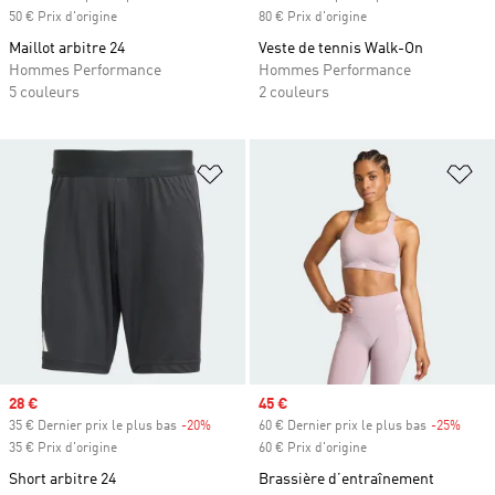
50 € Prix d'origine
80 € Prix d'origine
Maillot arbitre 24
Veste de tennis Walk-On
Hommes Performance
Hommes Performance
5 couleurs
2 couleurs
Ajouter à la Liste de produits favor
Aj
Prix soldé
28 €
Prix soldé
45 €
35 € Dernier prix le plus bas
-20%
Rabais
60 € Dernier prix le plus bas
-25%
Rabai
35 € Prix d'origine
60 € Prix d'origine
Short arbitre 24
Brassière d’entraînement