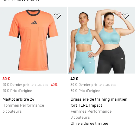
Offre à durée limitée
Ajouter à la Liste de produits favor
Aj
Prix soldé
30 €
Prix actuel
42 €
50 € Dernier prix le plus bas
-40%
Rabais
30 € Dernier prix le plus bas
50 € Prix d'origine
60 € Prix d'origine
Maillot arbitre 24
Brassière de training maintien
Hommes Performance
fort TLRD Impact
5 couleurs
Femmes Performance
8 couleurs
Offre à durée limitée