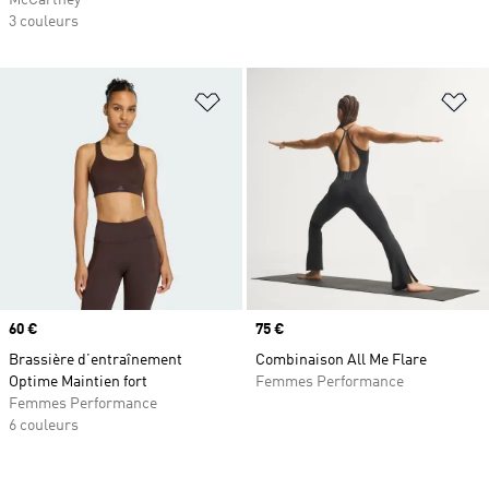
McCartney
3 couleurs
Ajouter à la Liste de produits favor
Aj
Prix
60 €
Prix
75 €
Brassière d’entraînement
Combinaison All Me Flare
Optime Maintien fort
Femmes Performance
Femmes Performance
6 couleurs