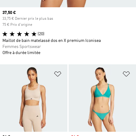
Prix actuel
37,50 €
33,75 € Dernier prix le plus bas
75 € Prix d'origine
(20)
Maillot de bain matelassé dos en X premium Iconisea
Femmes Sportswear
Offre à durée limitée
Ajouter à la Liste de produits favor
Aj