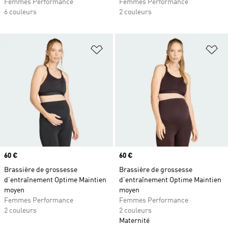
Femmes Performance
Femmes Performance
6 couleurs
2 couleurs
Ajouter à la Liste de produits favor
Aj
Prix
60 €
Prix
60 €
Brassière de grossesse
Brassière de grossesse
d’entraînement Optime Maintien
d’entraînement Optime Maintien
moyen
moyen
Femmes Performance
Femmes Performance
2 couleurs
2 couleurs
Maternité