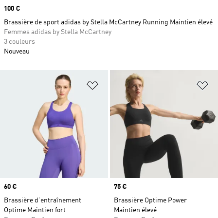
Prix
100 €
Brassière de sport adidas by Stella McCartney Running Maintien élevé
Femmes adidas by Stella McCartney
3 couleurs
Nouveau
Ajouter à la Liste de produits favor
Aj
Prix
60 €
Prix
75 €
Brassière d’entraînement
Brassière Optime Power
Optime Maintien fort
Maintien élevé