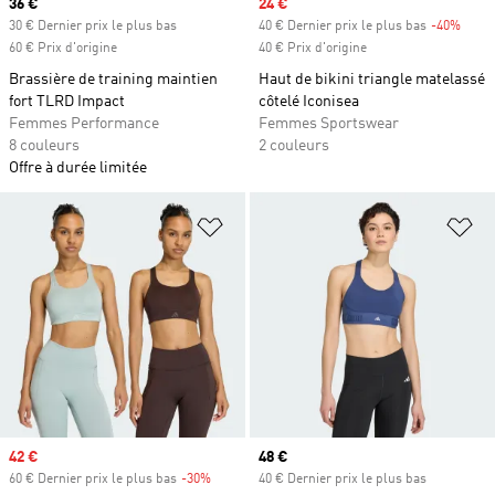
Prix actuel
36 €
Prix soldé
24 €
30 € Dernier prix le plus bas
40 € Dernier prix le plus bas
-40%
Rabai
60 € Prix d'origine
40 € Prix d'origine
Brassière de training maintien
Haut de bikini triangle matelassé
fort TLRD Impact
côtelé Iconisea
Femmes Performance
Femmes Sportswear
8 couleurs
2 couleurs
Offre à durée limitée
Ajouter à la Liste de produits favor
Aj
Prix soldé
42 €
Prix actuel
48 €
60 € Dernier prix le plus bas
-30%
Rabais
40 € Dernier prix le plus bas