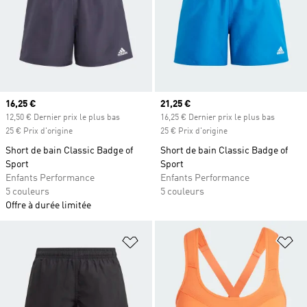
Prix actuel
16,25 €
Prix actuel
21,25 €
12,50 € Dernier prix le plus bas
16,25 € Dernier prix le plus bas
25 € Prix d'origine
25 € Prix d'origine
Short de bain Classic Badge of
Short de bain Classic Badge of
Sport
Sport
Enfants Performance
Enfants Performance
5 couleurs
5 couleurs
Offre à durée limitée
Ajouter à la Liste de produits favor
Aj