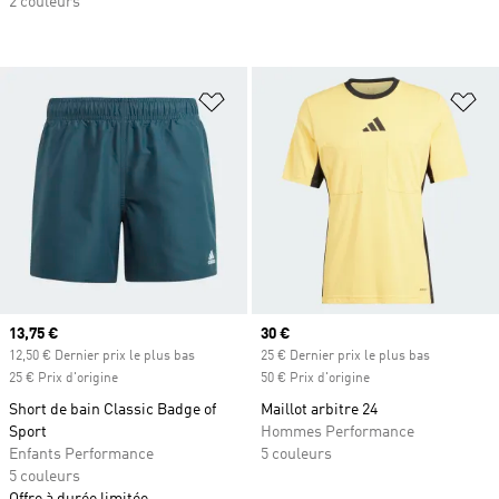
2 couleurs
Ajouter à la Liste de produits favor
Aj
Prix actuel
13,75 €
Prix actuel
30 €
12,50 € Dernier prix le plus bas
25 € Dernier prix le plus bas
25 € Prix d'origine
50 € Prix d'origine
Short de bain Classic Badge of
Maillot arbitre 24
Sport
Hommes Performance
Enfants Performance
5 couleurs
5 couleurs