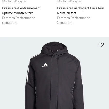
60 € Prix d'origine
80 € Prix d'origine
Brassière d’entraînement
Brassière FastImpact Luxe Run
Optime Maintien fort
Maintien fort
Femmes Performance
Femmes Performance
6 couleurs
3 couleurs
Aj