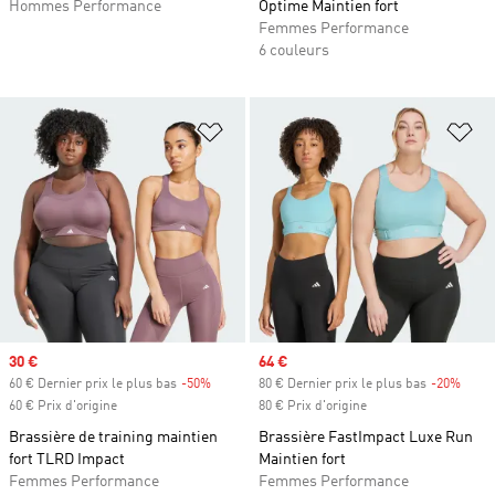
Hommes Performance
Optime Maintien fort
Femmes Performance
6 couleurs
Ajouter à la Liste de produits favor
Aj
Prix soldé
30 €
Prix soldé
64 €
60 € Dernier prix le plus bas
-50%
Rabais
80 € Dernier prix le plus bas
-20%
Rabai
60 € Prix d'origine
80 € Prix d'origine
Brassière de training maintien
Brassière FastImpact Luxe Run
fort TLRD Impact
Maintien fort
Femmes Performance
Femmes Performance