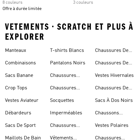
8 couleurs
3 couleurs
Offre à durée limitée
VETEMENTS • SCRATCH ET PLUS À
EXPLORER
Manteaux
T-shirts Blancs
Chaussures De
Rugby
Combinaisons
Pantalons Noirs
Chaussures De
Skateur
Sacs Banane
Chaussures
Vestes Hivernales
Bleues
Crop Tops
Chaussures
Chaussures De
Dorées
Marche
Vestes Aviateur
Socquettes
Sacs À Dos Noirs
Débardeurs
Imperméables
Chaussons
D'escalade
Sacs De Sport
Chaussures
Vestes Polaires
Blanches
Maillots De Bain
Vêtements
Chaussures