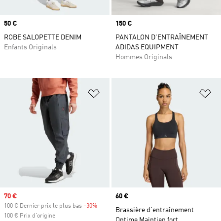
Prix
50 €
Prix
150 €
ROBE SALOPETTE DENIM
PANTALON D'ENTRAÎNEMENT
Enfants Originals
ADIDAS EQUIPMENT
Hommes Originals
Ajouter à la Liste de produits favor
Aj
Prix soldé
70 €
Prix
60 €
100 € Dernier prix le plus bas
-30%
Rabais
Brassière d’entraînement
100 € Prix d'origine
Optime Maintien fort