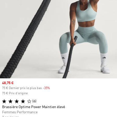
Prix soldé
48,75 €
75 € Dernier prix le plus bas
-35%
Rabais
75 € Prix d'origine
(6)
Brassière Optime Power Maintien élevé
Femmes Performance