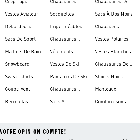
Crop Tops
Chaussures
Chaussures De
Dorées
Marche
Vestes Aviateur
Socquettes
Sacs À Dos Noirs
Débardeurs
Imperméables
Chaussons
D'escalade
Sacs De Sport
Chaussures
Vestes Polaires
Blanches
Maillots De Bain
Vêtements
Vestes Blanches
Sportifs
Snowboard
Vestes De Ski
Chaussures De
Basketball
Sweat-shirts
Pantalons De Ski
Shorts Noirs
Coupe-vent
Chaussures
Manteaux
Rouges
Bermudas
Sacs À
Combinaisons
Bandoulière
VOTRE OPINION COMPTE!