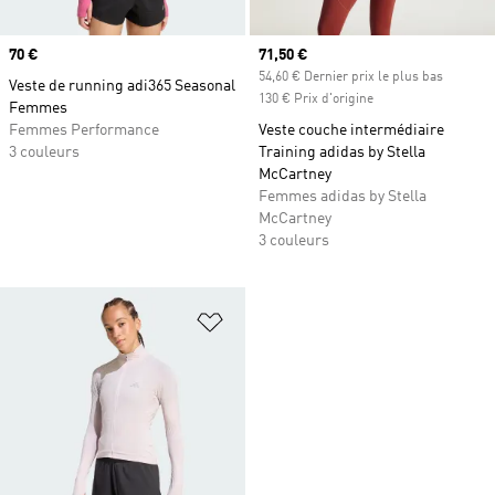
Prix
70 €
Prix actuel
71,50 €
54,60 € Dernier prix le plus bas
Veste de running adi365 Seasonal
130 € Prix d'origine
Femmes
Femmes Performance
Veste couche intermédiaire
3 couleurs
Training adidas by Stella
McCartney
Femmes adidas by Stella
McCartney
3 couleurs
Ajouter à la Liste de produits favor