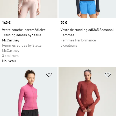
Prix
140 €
Prix
70 €
Veste couche intermédiaire
Veste de running adi365 Seasonal
Training adidas by Stella
Femmes
McCartney
Femmes Performance
Femmes adidas by Stella
3 couleurs
McCartney
3 couleurs
Nouveau
Ajouter à la Liste de produits favor
Aj