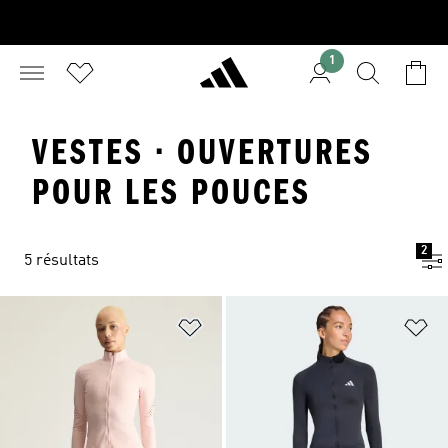
1
VESTES · OUVERTURES
POUR LES POUCES
2
5 résultats
Ajouter à la Liste de produits favor
Aj