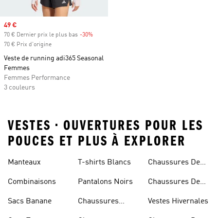
Prix soldé
49 €
70 € Dernier prix le plus bas
-30%
Rabais
70 € Prix d'origine
Veste de running adi365 Seasonal
Femmes
Femmes Performance
3 couleurs
VESTES • OUVERTURES POUR LES
POUCES ET PLUS À EXPLORER
Manteaux
T-shirts Blancs
Chaussures De
Rugby
Combinaisons
Pantalons Noirs
Chaussures De
Skateur
Sacs Banane
Chaussures
Vestes Hivernales
Bleues