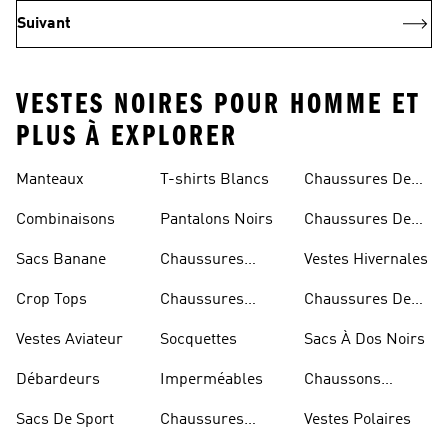
Suivant
VESTES NOIRES POUR HOMME ET
PLUS À EXPLORER
Manteaux
T-shirts Blancs
Chaussures De
Rugby
Combinaisons
Pantalons Noirs
Chaussures De
Skateur
Sacs Banane
Chaussures
Vestes Hivernales
Bleues
Crop Tops
Chaussures
Chaussures De
Dorées
Marche
Vestes Aviateur
Socquettes
Sacs À Dos Noirs
Débardeurs
Imperméables
Chaussons
D'escalade
Sacs De Sport
Chaussures
Vestes Polaires
Blanches