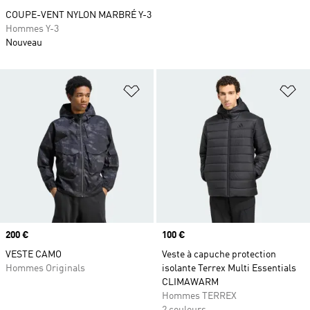
COUPE-VENT NYLON MARBRÉ Y-3
Hommes Y-3
Nouveau
Ajouter à la Liste de produits favor
Aj
Prix
200 €
Prix
100 €
VESTE CAMO
Veste à capuche protection
Hommes Originals
isolante Terrex Multi Essentials
CLIMAWARM
Hommes TERREX