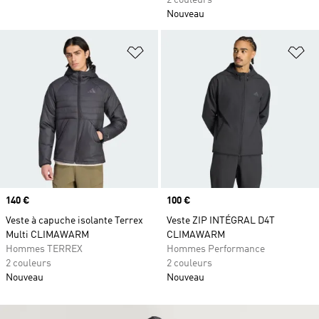
2 couleurs
Nouveau
Ajouter à la Liste de produits favor
Aj
Prix
140 €
Prix
100 €
Veste à capuche isolante Terrex
Veste ZIP INTÉGRAL D4T
Multi CLIMAWARM
CLIMAWARM
Hommes TERREX
Hommes Performance
2 couleurs
2 couleurs
Nouveau
Nouveau