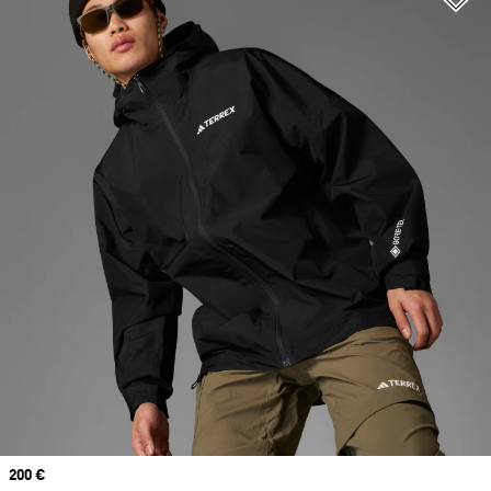
Prix
200 €