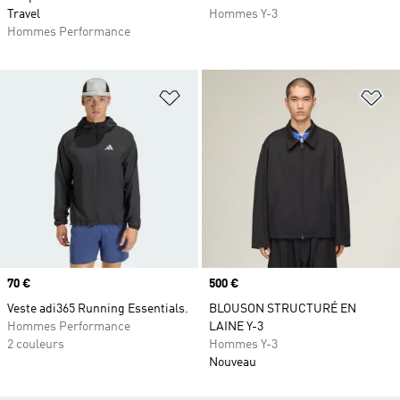
Travel
Hommes Y-3
Hommes Performance
Ajouter à la Liste de produits favor
Aj
Prix
70 €
Prix
500 €
Veste adi365 Running Essentials.
BLOUSON STRUCTURÉ EN
Hommes Performance
LAINE Y-3
2 couleurs
Hommes Y-3
Nouveau