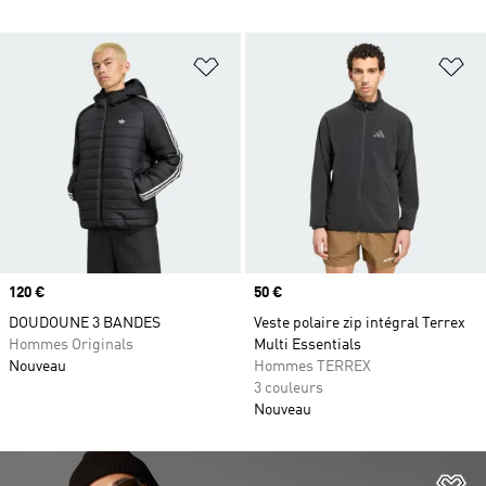
Ajouter à la Liste de produits favor
Aj
Prix
120 €
Prix
50 €
DOUDOUNE 3 BANDES
Veste polaire zip intégral Terrex
Hommes Originals
Multi Essentials
Nouveau
Hommes TERREX
3 couleurs
Nouveau
Aj