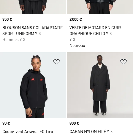
Prix
350 €
Prix
2 000 €
BLOUSON SANS COL ADAPTATIF
VESTE DE MOTARD EN CUIR
SPORT UNIFORM Y-3
GRAPHIQUE CHITO Y-3
Hommes Y-3
Y-3
Nouveau
Ajouter à la Liste de produits favor
Aj
Prix
90 €
Prix
800 €
Coupe-vent Arsenal FC Tiro
CABAN NYLON FILÉ Y-3