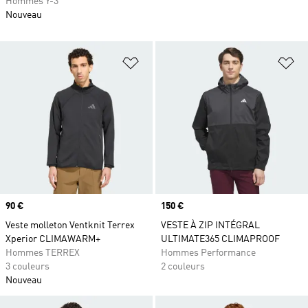
Hommes Y-3
Nouveau
Ajouter à la Liste de produits favor
Aj
Prix
90 €
Prix
150 €
Veste molleton Ventknit Terrex
VESTE À ZIP INTÉGRAL
Xperior CLIMAWARM+
ULTIMATE365 CLIMAPROOF
Hommes TERREX
Hommes Performance
3 couleurs
2 couleurs
Nouveau