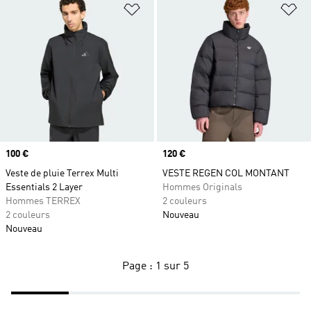
Ajouter à la Liste de produits favor
Aj
Prix
100 €
Prix
120 €
Veste de pluie Terrex Multi
VESTE REGEN COL MONTANT
Essentials 2 Layer
Hommes Originals
Hommes TERREX
2 couleurs
2 couleurs
Nouveau
Nouveau
Page : 1 sur 5