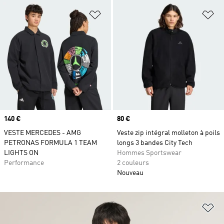
Ajouter à la Liste de produits favor
Aj
Prix
140 €
Prix
80 €
VESTE MERCEDES - AMG
Veste zip intégral molleton à poils
PETRONAS FORMULA 1 TEAM
longs 3 bandes City Tech
LIGHTS ON
Hommes Sportswear
Performance
2 couleurs
Nouveau
Aj