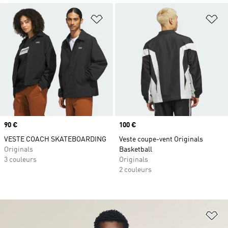
Ajouter à la Liste de produits favor
Aj
Prix
90 €
Prix
100 €
VESTE COACH SKATEBOARDING
Veste coupe-vent Originals
Originals
Basketball
3 couleurs
Originals
2 couleurs
Aj