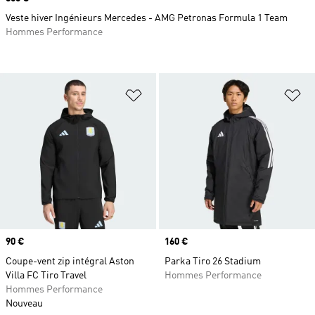
Veste hiver Ingénieurs Mercedes - AMG Petronas Formula 1 Team
Hommes Performance
Ajouter à la Liste de produits favor
Aj
Prix
90 €
Prix
160 €
Coupe-vent zip intégral Aston
Parka Tiro 26 Stadium
Villa FC Tiro Travel
Hommes Performance
Hommes Performance
Nouveau