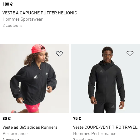
Prix
180 €
VESTE À CAPUCHE PUFFER HELIONIC
Hommes Sportswear
2 couleurs
Ajouter à la Liste de produits favor
Aj
Prix
80 €
Prix
75 €
Veste adi365 adidas Runners
Veste COUPE-VENT TIRO TRAVEL
Performance
Hommes Performance