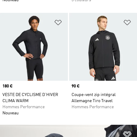
Nouveau
3 couleurs
Ajouter à la Liste de produits favor
Aj
Prix
180 €
Prix
90 €
VESTE DE CYCLISME D’HIVER
Coupe-vent zip intégral
CLIMA WARM
Allemagne Tiro Travel
Hommes Performance
Hommes Performance
Nouveau
Aj