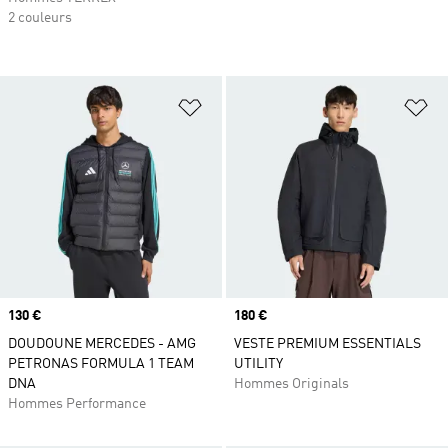
2 couleurs
Ajouter à la Liste de produits favor
Aj
Prix
130 €
Prix
180 €
DOUDOUNE MERCEDES - AMG
VESTE PREMIUM ESSENTIALS
PETRONAS FORMULA 1 TEAM
UTILITY
DNA
Hommes Originals
Hommes Performance