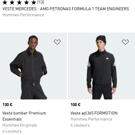
(13)
VESTE MERCEDES - AMG PETRONAS FORMULA 1 TEAM ENGINEERS
Hommes Performance
Ajouter à la Liste de produits favor
Aj
Prix
130 €
Prix
100 €
Veste bomber Premium
Veste adi365 FORMOTION
Essentials
Hommes Performance
Hommes Originals
4 couleurs
4 couleurs