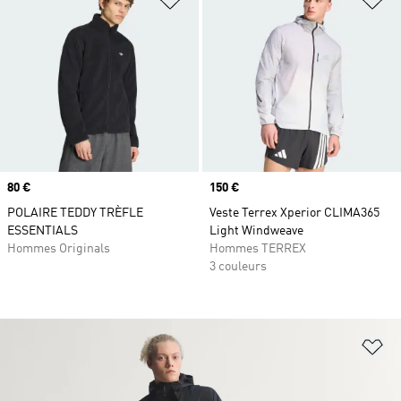
Prix
80 €
Prix
150 €
POLAIRE TEDDY TRÈFLE
Veste Terrex Xperior CLIMA365
ESSENTIALS
Light Windweave
Hommes Originals
Hommes TERREX
3 couleurs
Aj