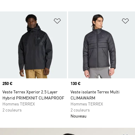
Ajouter à la Liste de produits favor
Aj
Prix
250 €
Prix
130 €
Veste Terrex Xperior 2.5 Layer
Veste isolante Terrex Multi
Hybrid PRIMEKNIT CLIMAPROOF
CLIMAWARM
Hommes TERREX
Hommes TERREX
2 couleurs
2 couleurs
Nouveau