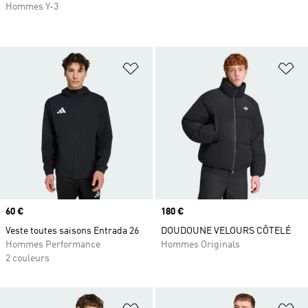
Hommes Y-3
Ajouter à la Liste de produits favor
Aj
Prix
60 €
Prix
180 €
Veste toutes saisons Entrada 26
DOUDOUNE VELOURS CÔTELÉ
Hommes Performance
Hommes Originals
2 couleurs
Ajouter à la Liste de produits favor
Aj