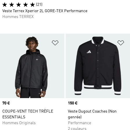
(21)
Veste Terrex Xperior 2L GORE-TEX Performance
Hommes TERREX
Ajouter à la Liste de produits favor
Aj
Prix
70 €
Prix
150 €
COUPE-VENT TECH TRÈFLE
Veste Dugout Coaches (Non
ESSENTIALS
genrée)
Hommes Originals
Performance
2 couleurs