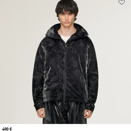
Aj
Prix
400 €