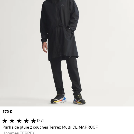
Prix
170 €
(27)
Parka de pluie 2 couches Terrex Multi CLIMAPROOF
Hommes TERREX