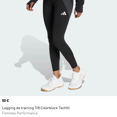
Prix
50 €
Legging de training 7/8 Colorblock Techfit
Femmes Performance