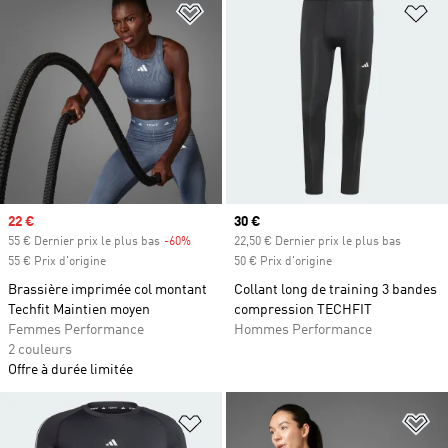
Ajouter à la Liste de produits favor
Aj
Prix soldé
22 €
Prix actuel
30 €
55 € Dernier prix le plus bas
-60%
Rabais
22,50 € Dernier prix le plus bas
55 € Prix d'origine
50 € Prix d'origine
Brassière imprimée col montant
Collant long de training 3 bandes
Techfit Maintien moyen
compression TECHFIT
Femmes Performance
Hommes Performance
2 couleurs
Offre à durée limitée
Ajouter à la Liste de produits favor
Aj