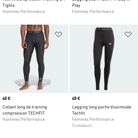
Tights
Play
Hommes Performance
Femmes Performance
Ajouter à la Liste de produits favor
Aj
Prix
40 €
Prix
45 €
Collant long de training
Legging long poche dissimulée
compression TECHFIT
Techfit
Hommes Performance
Femmes Performance
5 couleurs