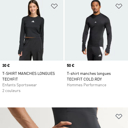
Ajouter à la Liste de produits favor
Aj
Prix
30 €
Prix
50 €
T-SHIRT MANCHES LONGUES
T-shirt manches longues
TECHFIT
TECHFIT COLD.RDY
Enfants Sportswear
Hommes Performance
2 couleurs
Aj