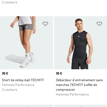
2 couleurs
Ajouter à la Liste de produits favor
Aj
Prix
30 €
Prix
30 €
Short de volley-ball TECHFIT
Débardeur d’entraînement sans
Femmes Performance
manches TECHFIT à effet de
2 couleurs
compression
Hommes Performance