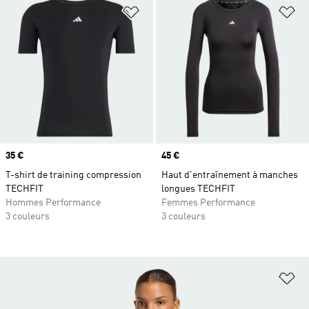
Ajouter à la Liste de produits favor
Aj
Prix
35 €
Prix
45 €
T-shirt de training compression
Haut d'entraînement à manches
TECHFIT
longues TECHFIT
Hommes Performance
Femmes Performance
3 couleurs
3 couleurs
Aj