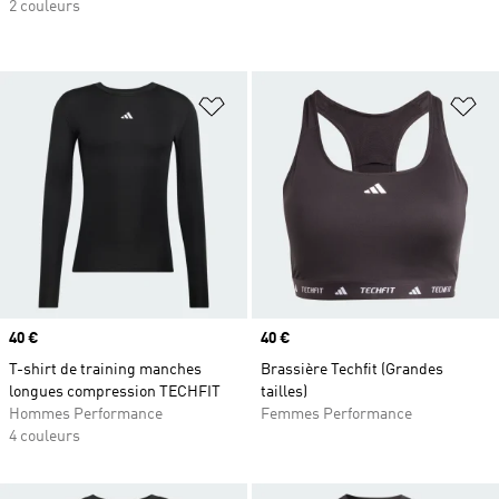
2 couleurs
Ajouter à la Liste de produits favor
Aj
Prix
40 €
Prix
40 €
T-shirt de training manches
Brassière Techfit (Grandes
longues compression TECHFIT
tailles)
Hommes Performance
Femmes Performance
4 couleurs