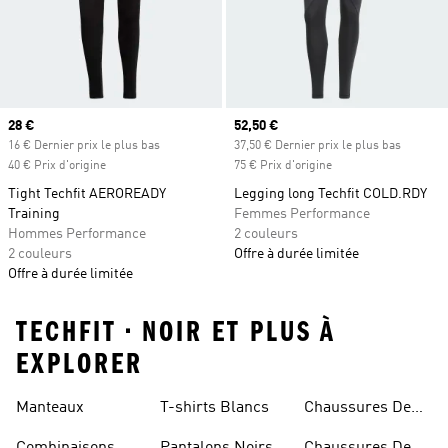
Prix actuel
28 €
Prix actuel
52,50 €
16 € Dernier prix le plus bas
37,50 € Dernier prix le plus bas
40 € Prix d'origine
75 € Prix d'origine
Tight Techfit AEROREADY
Legging long Techfit COLD.RDY
Training
Femmes Performance
Hommes Performance
2 couleurs
2 couleurs
Offre à durée limitée
Offre à durée limitée
TECHFIT • NOIR ET PLUS À
EXPLORER
Manteaux
T-shirts Blancs
Chaussures De
Rugby