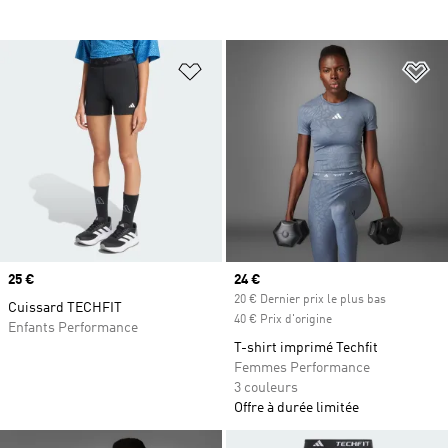
Ajouter à la Liste de produits favor
Aj
Prix
25 €
Prix actuel
24 €
20 € Dernier prix le plus bas
Cuissard TECHFIT
40 € Prix d'origine
Enfants Performance
T-shirt imprimé Techfit
Femmes Performance
3 couleurs
Offre à durée limitée