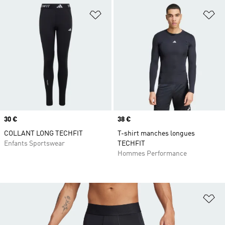
Ajouter à la Liste de produits favor
Aj
Prix
30 €
Prix
38 €
COLLANT LONG TECHFIT
T-shirt manches longues
Enfants Sportswear
TECHFIT
Hommes Performance
Aj