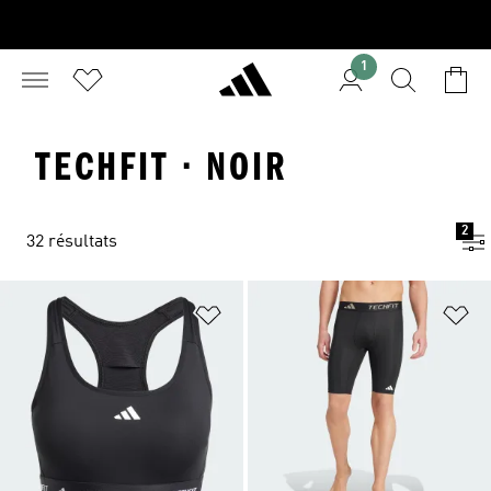
1
TECHFIT · NOIR
2
32 résultats
Ajouter à la Liste de produits favor
Aj