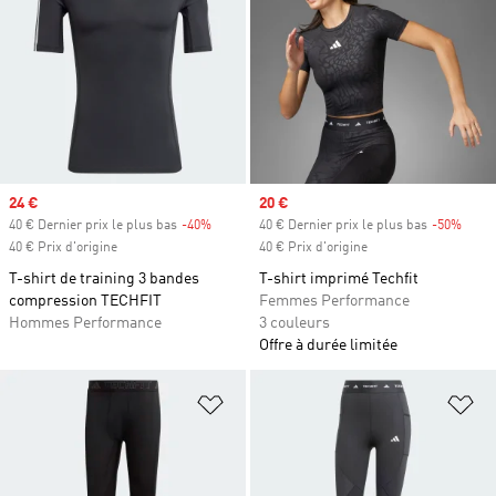
Prix soldé
24 €
Prix soldé
20 €
40 € Dernier prix le plus bas
-40%
Rabais
40 € Dernier prix le plus bas
-50%
Rabai
40 € Prix d'origine
40 € Prix d'origine
T-shirt de training 3 bandes
T-shirt imprimé Techfit
compression TECHFIT
Femmes Performance
Hommes Performance
3 couleurs
Offre à durée limitée
Ajouter à la Liste de produits favor
Aj