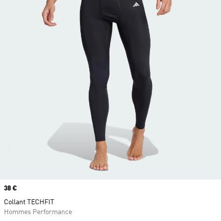
Prix
38 €
Collant TECHFIT
Hommes Performance