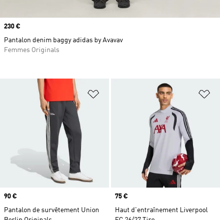
Prix
230 €
Pantalon denim baggy adidas by Avavav
Femmes Originals
Ajouter à la Liste de produits favor
Aj
Prix
90 €
Prix
75 €
Pantalon de survêtement Union
Haut d'entraînement Liverpool