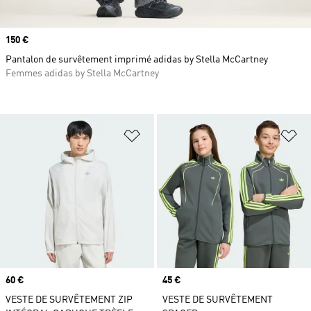
Prix
150 €
Pantalon de survêtement imprimé adidas by Stella McCartney
Femmes adidas by Stella McCartney
Ajouter à la Liste de produits favor
Aj
Prix
60 €
Prix
45 €
VESTE DE SURVÊTEMENT ZIP
VESTE DE SURVÊTEMENT