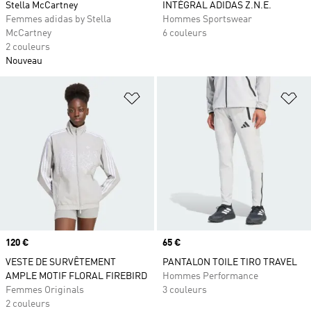
Stella McCartney
INTÉGRAL ADIDAS Z.N.E.
Femmes adidas by Stella
Hommes Sportswear
McCartney
6 couleurs
2 couleurs
Nouveau
Ajouter à la Liste de produits favor
Aj
Prix
120 €
Prix
65 €
VESTE DE SURVÊTEMENT
PANTALON TOILE TIRO TRAVEL
AMPLE MOTIF FLORAL FIREBIRD
Hommes Performance
Femmes Originals
3 couleurs
2 couleurs