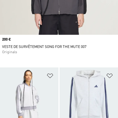
Prix
200 €
VESTE DE SURVÊTEMENT SONG FOR THE MUTE 007
Originals
Ajouter à la Liste de produits favor
Aj