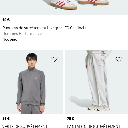
Prix
90 €
Pantalon de survêtement Liverpool FC Originals
Hommes Performance
Nouveau
Ajouter à la Liste de produits favor
Aj
Prix
65 €
Prix
75 €
VESTE DE SURVÊTEMENT
PANTALON DE SURVÊTEMENT