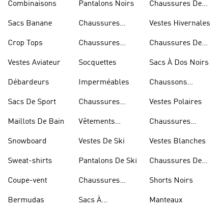
Combinaisons
Pantalons Noirs
Chaussures De
Skateur
Sacs Banane
Chaussures
Vestes Hivernales
Bleues
Crop Tops
Chaussures
Chaussures De
Dorées
Marche
Vestes Aviateur
Socquettes
Sacs À Dos Noirs
Débardeurs
Imperméables
Chaussons
D'escalade
Sacs De Sport
Chaussures
Vestes Polaires
Blanches
Maillots De Bain
Vêtements
Chaussures
Sportifs
D'haltérophilie
Snowboard
Vestes De Ski
Vestes Blanches
Sweat-shirts
Pantalons De Ski
Chaussures De
Basketball
Coupe-vent
Chaussures
Shorts Noirs
Rouges
Bermudas
Sacs À
Manteaux
Bandoulière