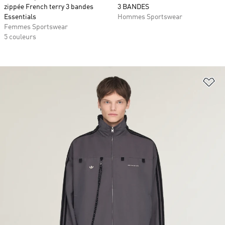
zippée French terry 3 bandes
3 BANDES
Essentials
Hommes Sportswear
Femmes Sportswear
5 couleurs
Aj