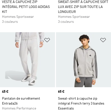
VESTE À CAPUCHE ZIP
SWEAT-SHIRT À CAPUCHE SOFT
INTÉGRAL PETIT LOGO ADIDAS
LUX AVEC ZIP SUR TOUTE LA
KIT
LONGUEUR
Hommes Sportswear
Hommes Sportswear
3 couleurs
3 couleurs
Ajouter à la Liste de produits favor
Aj
Prix
45 €
Prix
65 €
Pantalon de survêtement
Sweat-shirt à capuche zip
Entrada26
intégral French terry 3 bandes
Hommes Performance
Essentials