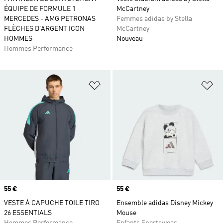
ÉQUIPE DE FORMULE 1
McCartney
MERCEDES - AMG PETRONAS
Femmes adidas by Stella
FLÈCHES D’ARGENT ICON
McCartney
HOMMES
Nouveau
Hommes Performance
Ajouter à la Liste de produits favor
Aj
Prix
55 €
Prix
55 €
VESTE À CAPUCHE TOILE TIRO
Ensemble adidas Disney Mickey
26 ESSENTIALS
Mouse