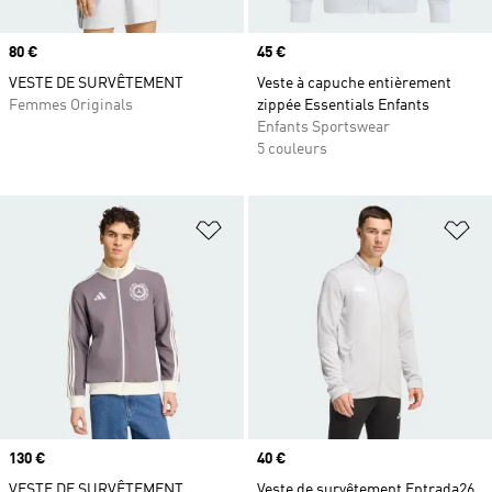
Prix
80 €
Prix
45 €
VESTE DE SURVÊTEMENT
Veste à capuche entièrement
Femmes Originals
zippée Essentials Enfants
Enfants Sportswear
5 couleurs
Ajouter à la Liste de produits favor
Aj
Prix
130 €
Prix
40 €
VESTE DE SURVÊTEMENT
Veste de survêtement Entrada26