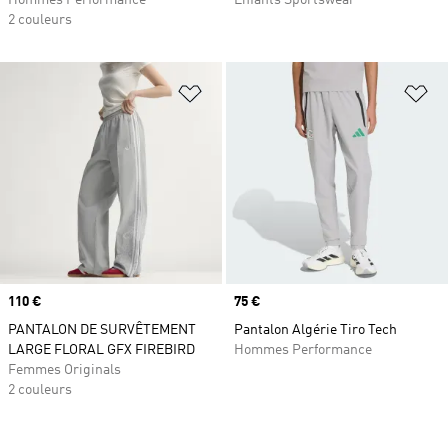
Hommes Performance
Enfants Sportswear
2 couleurs
Ajouter à la Liste de produits favor
Aj
Prix
110 €
Prix
75 €
PANTALON DE SURVÊTEMENT
Pantalon Algérie Tiro Tech
LARGE FLORAL GFX FIREBIRD
Hommes Performance
Femmes Originals
2 couleurs