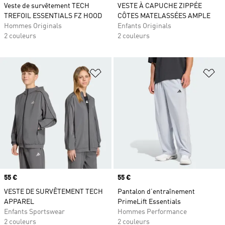
Veste de survêtement TECH
VESTE À CAPUCHE ZIPPÉE
TREFOIL ESSENTIALS FZ HOOD
CÔTES MATELASSÉES AMPLE
Hommes Originals
Enfants Originals
2 couleurs
2 couleurs
Ajouter à la Liste de produits favor
Aj
Prix
55 €
Prix
55 €
VESTE DE SURVÊTEMENT TECH
Pantalon d’entraînement
APPAREL
PrimeLift Essentials
Enfants Sportswear
Hommes Performance
2 couleurs
2 couleurs