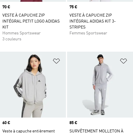
Prix
70 €
Prix
75 €
VESTE À CAPUCHE ZIP
VESTE À CAPUCHE ZIP
INTÉGRAL PETIT LOGO ADIDAS
INTÉGRAL ADIDAS KIT 3-
KIT
STRIPES
Hommes Sportswear
Femmes Sportswear
3 couleurs
Ajouter à la Liste de produits favor
Aj
Prix
60 €
Prix
85 €
Veste à capuche entièrement
SURVÊTEMENT MOLLETON À