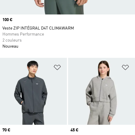
Prix
100 €
Veste ZIP INTÉGRAL D4T CLIMAWARM
Hommes Performance
2 couleurs
Nouveau
Ajouter à la Liste de produits favor
Aj
Prix
70 €
Prix
45 €