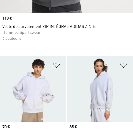
Prix
110 €
Veste de survêtement ZIP INTÉGRAL ADIDAS Z.N.E.
Hommes Sportswear
6 couleurs
Ajouter à la Liste de produits favor
Aj
Prix
70 €
Prix
85 €