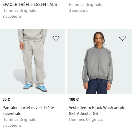
SPACER TRÈFLE ESSENTIALS
Femmes Originals
Hommes Originals
3 couleurs
2 couleurs
Ajouter à la Liste de produits favor
Aj
Prix
55 €
Prix
100 €
Pantalon ourlet ouvert Trèfle
Veste denim Black Wash ample
Essentials
SST Adicolor SST
Hommes Originals
Hommes Originals
3 couleurs