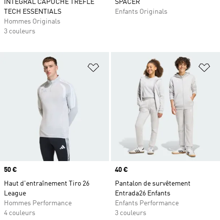
INTÉGRAL CAPUCHE TRÈFLE
SPACER
TECH ESSENTIALS
Enfants Originals
Hommes Originals
3 couleurs
Ajouter à la Liste de produits favor
Aj
Prix
50 €
Prix
40 €
Haut d'entraînement Tiro 26
Pantalon de survêtement
League
Entrada26 Enfants
Hommes Performance
Enfants Performance
4 couleurs
3 couleurs