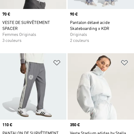
Prix
70 €
Prix
90 €
VESTE DE SURVÊTEMENT
Pantalon délavé acide
SPACER
Skateboarding x KDR
Femmes Originals
Originals
3 couleurs
2 couleurs
Ajouter à la Liste de produits favor
Aj
Prix
110 €
Prix
350 €
PANTALON DE SURVÊTEMENT
Veste Stadium adidas by Stella