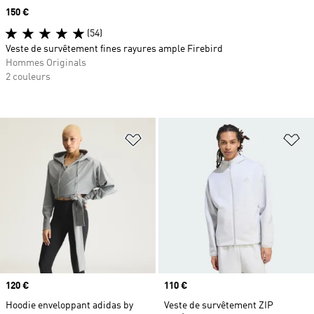
Prix
150 €
(54)
Veste de survêtement fines rayures ample Firebird
Hommes Originals
2 couleurs
Ajouter à la Liste de produits favor
Aj
Prix
120 €
Prix
110 €
Hoodie enveloppant adidas by
Veste de survêtement ZIP