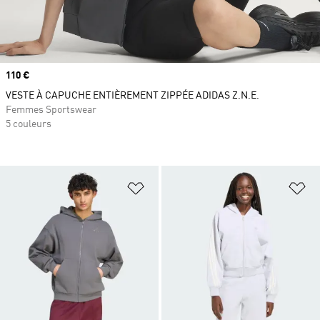
Prix
110 €
VESTE À CAPUCHE ENTIÈREMENT ZIPPÉE ADIDAS Z.N.E.
Femmes Sportswear
5 couleurs
Ajouter à la Liste de produits favor
Aj