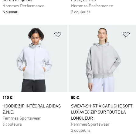
Berlin Originals
FC 26/27 Tiro
Hommes Performance
Hommes Performance
Nouveau
2 couleurs
Ajouter à la Liste de produits favor
Aj
Prix
110 €
Prix
80 €
HOODIE ZIP INTÉGRAL ADIDAS
SWEAT-SHIRT À CAPUCHE SOFT
Z.N.E.
LUX AVEC ZIP SUR TOUTE LA
Femmes Sportswear
LONGUEUR
5 couleurs
Femmes Sportswear
2 couleurs