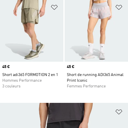
Ajouter à la Liste de produits favor
Aj
Prix
45 €
Prix
45 €
Short adi365 FORMOTION 2 en 1
Short de running ADI365 Animal
Hommes Performance
Print Iconic
3 couleurs
Femmes Performance
Aj