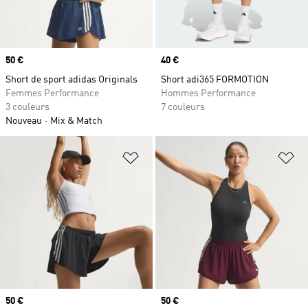
Prix
50 €
Prix
40 €
Short de sport adidas Originals
Short adi365 FORMOTION
Femmes Performance
Hommes Performance
3 couleurs
7 couleurs
Nouveau
Mix & Match
Ajouter à la Liste de produits favor
Aj
Prix
50 €
Prix
50 €