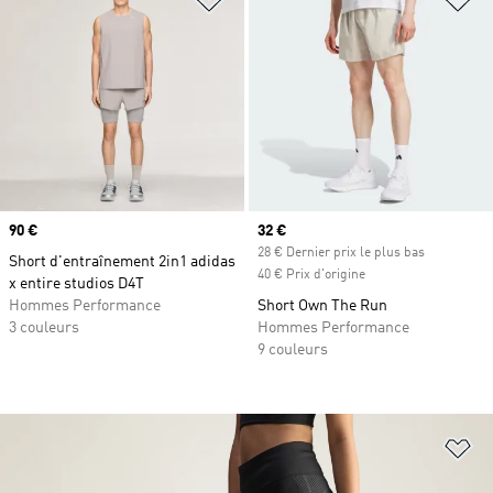
Prix
90 €
Prix actuel
32 €
28 € Dernier prix le plus bas
Short d'entraînement 2in1 adidas
40 € Prix d'origine
x entire studios D4T
Hommes Performance
Short Own The Run
3 couleurs
Hommes Performance
9 couleurs
Aj