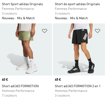
Short Sport adidas Originals
Short de sport adidas Originals
Femmes Performance
Femmes Performance
3 couleurs
3 couleurs
Nouveau
Mix & Match
Nouveau
Mix & Match
Ajouter à la Liste de produits favor
Aj
Prix
40 €
Prix
45 €
Short adi365 FORMOTION
Short adi365 FORMOTION 2 en 1
Hommes Performance
Hommes Performance
7 couleurs
3 couleurs