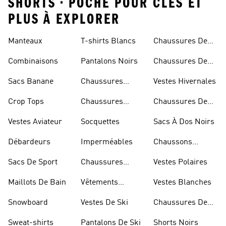
SHORTS • POCHE POUR CLES ET
PLUS À EXPLORER
Manteaux
T-shirts Blancs
Chaussures De
Rugby
Combinaisons
Pantalons Noirs
Chaussures De
Skateur
Sacs Banane
Chaussures
Vestes Hivernales
Bleues
Crop Tops
Chaussures
Chaussures De
Dorées
Marche
Vestes Aviateur
Socquettes
Sacs À Dos Noirs
Débardeurs
Imperméables
Chaussons
D'escalade
Sacs De Sport
Chaussures
Vestes Polaires
Blanches
Maillots De Bain
Vêtements
Vestes Blanches
Sportifs
Snowboard
Vestes De Ski
Chaussures De
Basketball
Sweat-shirts
Pantalons De Ski
Shorts Noirs