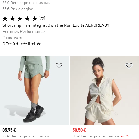
22 € Dernier prix le plus bas
55 € Prix d'origine
(72)
Short imprimé intégral Own the Run Excite AEROREADY
Femmes Performance
2 couleurs
Offre à durée limitée
Ajouter à la Liste de produits favor
Aj
Prix actuel
35,75 €
Prix soldé
58,50 €
33 € Dernier prix le plus bas
90 € Dernier prix le plus bas
-35%
Rabai