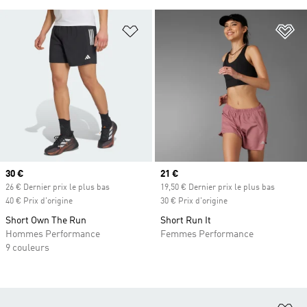
Ajouter à la Liste de produits favor
Aj
Prix actuel
30 €
Prix actuel
21 €
26 € Dernier prix le plus bas
19,50 € Dernier prix le plus bas
40 € Prix d'origine
30 € Prix d'origine
Short Own The Run
Short Run It
Hommes Performance
Femmes Performance
9 couleurs
Aj