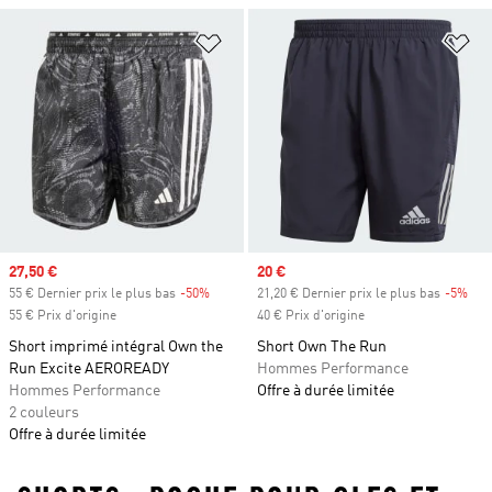
Ajouter à la Liste de produits favor
Aj
Prix soldé
27,50 €
Prix soldé
20 €
55 € Dernier prix le plus bas
-50%
Rabais
21,20 € Dernier prix le plus bas
-5%
Rab
55 € Prix d'origine
40 € Prix d'origine
Short imprimé intégral Own the
Short Own The Run
Run Excite AEROREADY
Hommes Performance
Hommes Performance
Offre à durée limitée
2 couleurs
Offre à durée limitée