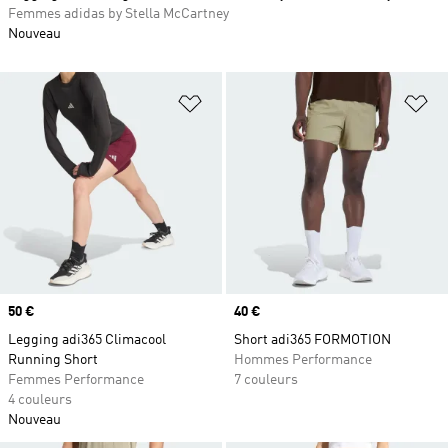
Femmes adidas by Stella McCartney
Nouveau
Ajouter à la Liste de produits favor
Aj
Prix
50 €
Prix
40 €
Legging adi365 Climacool
Short adi365 FORMOTION
Running Short
Hommes Performance
Femmes Performance
7 couleurs
4 couleurs
Nouveau