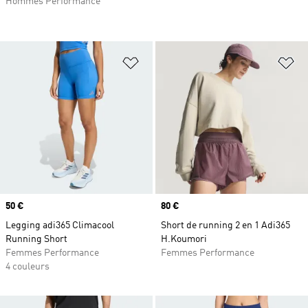
Hommes Performance
Ajouter à la Liste de produits favor
Aj
Prix
50 €
Prix
80 €
Legging adi365 Climacool
Short de running 2 en 1 Adi365
Running Short
H.Koumori
Femmes Performance
Femmes Performance
4 couleurs