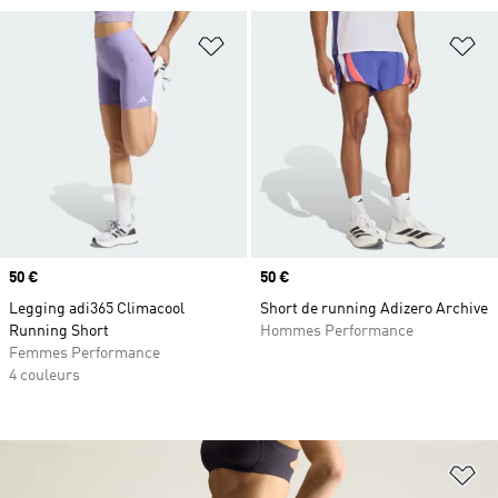
Ajouter à la Liste de produits favor
Aj
Prix
50 €
Prix
50 €
Legging adi365 Climacool
Short de running Adizero Archive
Running Short
Hommes Performance
Femmes Performance
4 couleurs
Aj