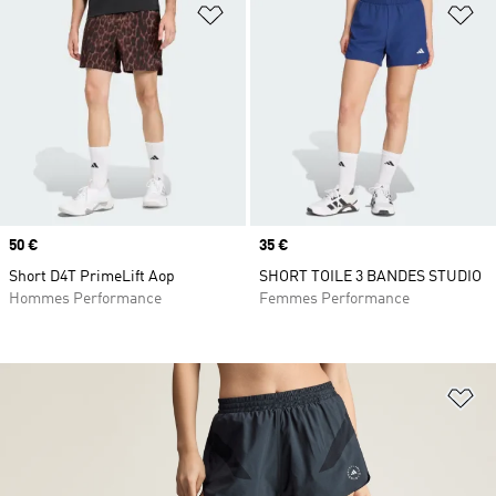
Ajouter à la Liste de produits favor
Aj
Prix
50 €
Prix
35 €
Short D4T PrimeLift Aop
SHORT TOILE 3 BANDES STUDIO
Hommes Performance
Femmes Performance
Aj