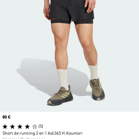
Prix
80 €
(5)
Short de running 2 en 1 Adi365 H.Koumori