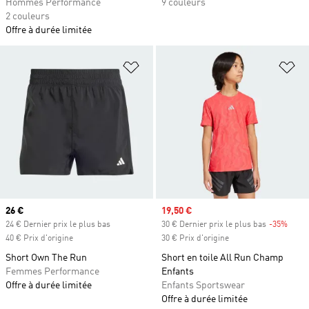
Hommes Performance
9 couleurs
2 couleurs
Offre à durée limitée
Ajouter à la Liste de produits favor
Aj
Prix actuel
26 €
Prix soldé
19,50 €
24 € Dernier prix le plus bas
30 € Dernier prix le plus bas
-35%
Rabai
40 € Prix d'origine
30 € Prix d'origine
Short Own The Run
Short en toile All Run Champ
Femmes Performance
Enfants
Offre à durée limitée
Enfants Sportswear
Offre à durée limitée