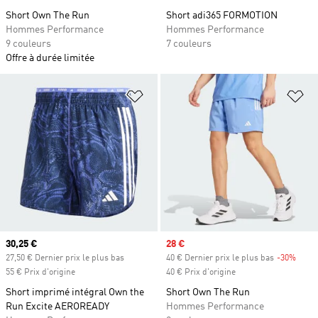
Short Own The Run
Short adi365 FORMOTION
Hommes Performance
Hommes Performance
9 couleurs
7 couleurs
Offre à durée limitée
Ajouter à la Liste de produits favor
Aj
Prix actuel
30,25 €
Prix soldé
28 €
27,50 € Dernier prix le plus bas
40 € Dernier prix le plus bas
-30%
Rabai
55 € Prix d'origine
40 € Prix d'origine
Short imprimé intégral Own the
Short Own The Run
Run Excite AEROREADY
Hommes Performance