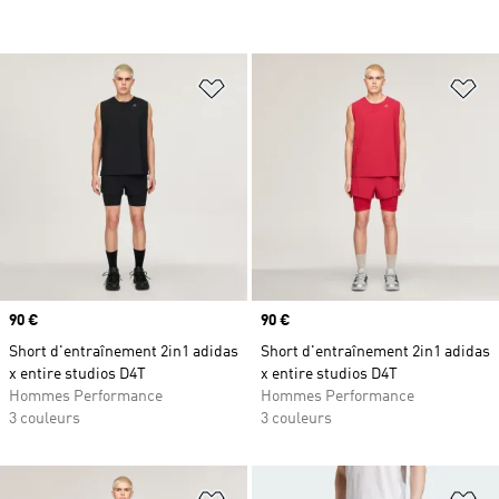
Ajouter à la Liste de produits favor
Aj
Prix
90 €
Prix
90 €
Short d'entraînement 2in1 adidas
Short d'entraînement 2in1 adidas
x entire studios D4T
x entire studios D4T
Hommes Performance
Hommes Performance
3 couleurs
3 couleurs
Ajouter à la Liste de produits favor
Aj