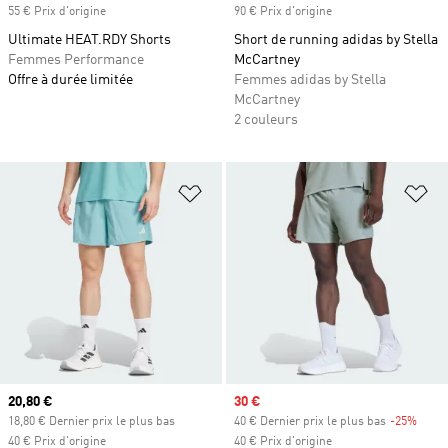
55 € Prix d'origine
90 € Prix d'origine
Ultimate HEAT.RDY Shorts
Short de running adidas by Stella
Femmes Performance
McCartney
Offre à durée limitée
Femmes adidas by Stella
McCartney
2 couleurs
Ajouter à la Liste de produits favor
Aj
Prix actuel
20,80 €
Prix soldé
30 €
18,80 € Dernier prix le plus bas
40 € Dernier prix le plus bas
-25%
Rabai
40 € Prix d'origine
40 € Prix d'origine