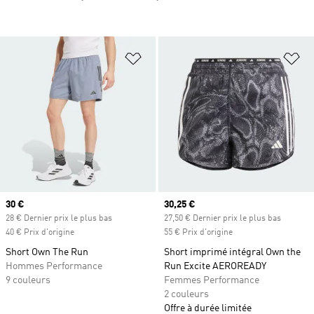
Ajouter à la Liste de produits favor
Aj
Prix actuel
30 €
Prix actuel
30,25 €
28 € Dernier prix le plus bas
27,50 € Dernier prix le plus bas
40 € Prix d'origine
55 € Prix d'origine
Short Own The Run
Short imprimé intégral Own the
Hommes Performance
Run Excite AEROREADY
9 couleurs
Femmes Performance
2 couleurs
Offre à durée limitée