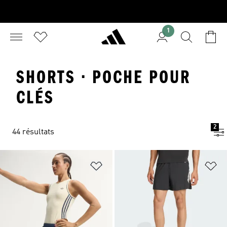
1
SHORTS · POCHE POUR
CLÉS
2
44 résultats
Ajouter à la Liste de produits favor
Aj