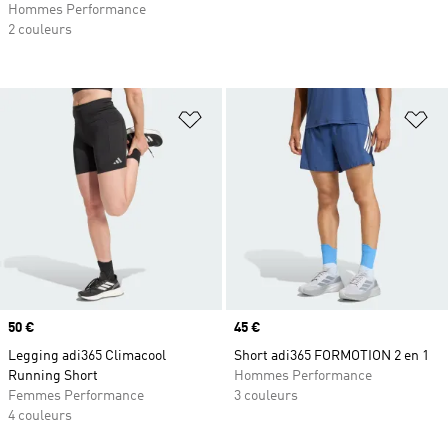
Hommes Performance
2 couleurs
Ajouter à la Liste de produits favor
Aj
Prix
50 €
Prix
45 €
Legging adi365 Climacool
Short adi365 FORMOTION 2 en 1
Running Short
Hommes Performance
Femmes Performance
3 couleurs
4 couleurs