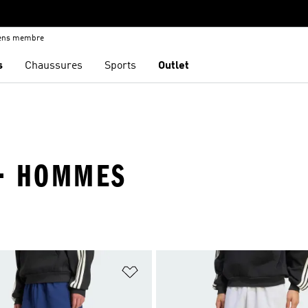
iens membre
s
Chaussures
Sports
Outlet
 · HOMMES
ste de produits favoris
Ajouter à la Liste de produits favor