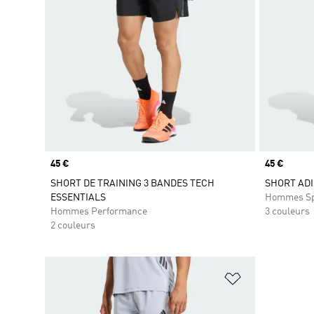
Prix
45 €
Prix
45 €
SHORT DE TRAINING 3 BANDES TECH
SHORT ADI
ESSENTIALS
Hommes Sp
Hommes Performance
3 couleurs
2 couleurs
Ajouter à la Li