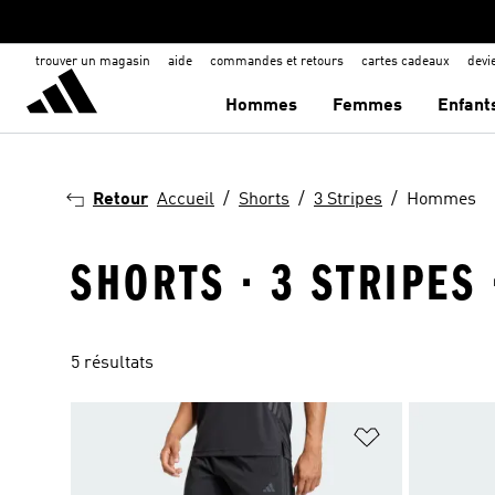
trouver un magasin
aide
commandes et retours
cartes cadeaux
dev
Hommes
Femmes
Enfant
Retour
Accueil
Shorts
3 Stripes
Hommes
SHORTS · 3 STRIPES
5 résultats
Ajouter à la Li