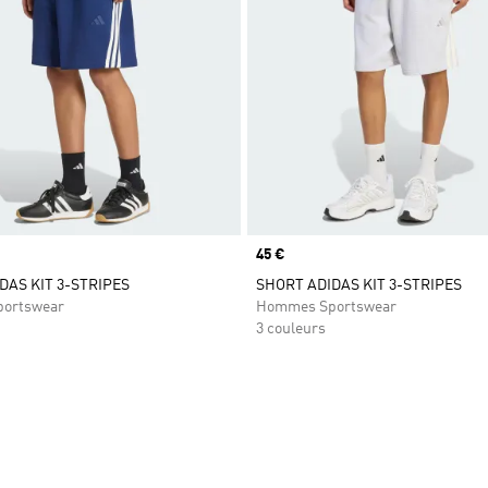
Prix
45 €
DAS KIT 3-STRIPES
SHORT ADIDAS KIT 3-STRIPES
ortswear
Hommes Sportswear
3 couleurs
ste de produits favoris