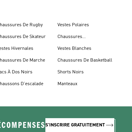
haussures De Rugby
Vestes Polaires
haussures De Skateur
Chaussures
D'haltérophilie
estes Hivernales
Vestes Blanches
haussures De Marche
Chaussures De Basketball
acs À Dos Noirs
Shorts Noirs
haussons D'escalade
Manteaux
RÉCOMPENSES
S'INSCRIRE GRATUITEMENT