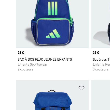
Prix
28 €
Prix
33 €
SAC À DOS FLUO JEUNES ENFANTS
Sac à dos T
Enfants Sportswear
Enfants Pe
2 couleurs
3 couleurs
Ajouter à la Li