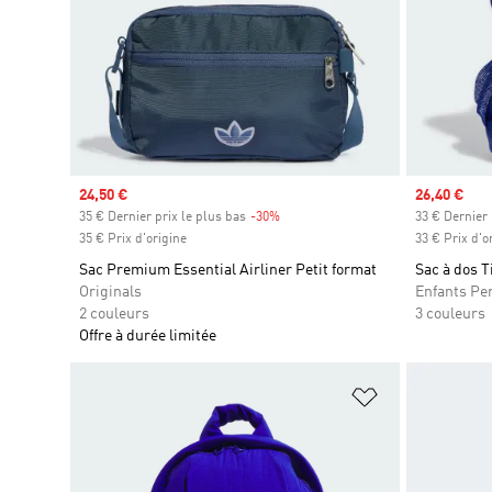
Prix soldé
24,50 €
Prix soldé
26,40 €
35 € Dernier prix le plus bas
-30%
Rabais
33 € Dernier 
35 € Prix d'origine
33 € Prix d'o
Sac Premium Essential Airliner Petit format
Sac à dos T
Originals
Enfants Pe
2 couleurs
3 couleurs
Offre à durée limitée
Ajouter à la Li