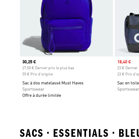
Prix actuel
30,25 €
Prix soldé
18,40 €
27,50 € Dernier prix le plus bas
23 € Dernier 
55 € Prix d'origine
23 € Prix d'o
Sac à dos matelassé Must Haves
Sac en toil
Sportswear
Sportswea
Offre à durée limitée
SACS • ESSENTIALS • BL