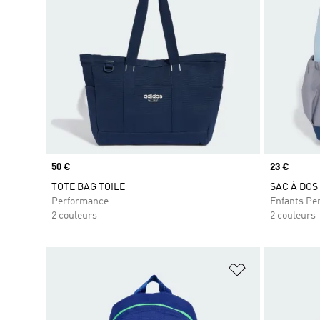
Prix
50 €
Prix
23 €
TOTE BAG TOILE
SAC À DOS
Performance
Enfants Pe
2 couleurs
2 couleurs
Ajouter à la Li