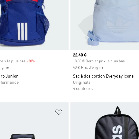
Prix actuel
22,40 €
prix le plus bas
-20%
Rabais
18,80 € Dernier prix le plus bas
rigine
40 € Prix d'origine
iro Junior
Sac à dos cordon Everyday Icons
rformance
Originals
4 couleurs
ste de produits favoris
Ajouter à la Liste de produits favor