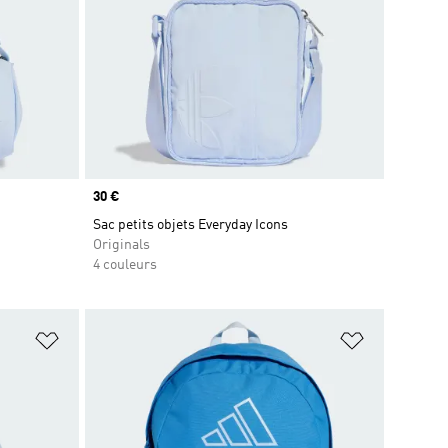
Prix
30 €
Sac petits objets Everyday Icons
Originals
4 couleurs
is
Ajouter à la Liste de produits favoris
Ajouter à la