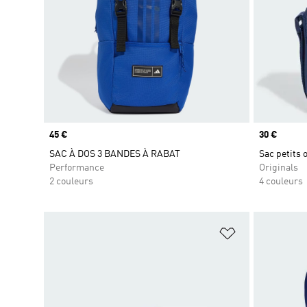
Prix
45 €
Prix
30 €
SAC À DOS 3 BANDES À RABAT
Sac petits 
Performance
Originals
2 couleurs
4 couleurs
Ajouter à la Li