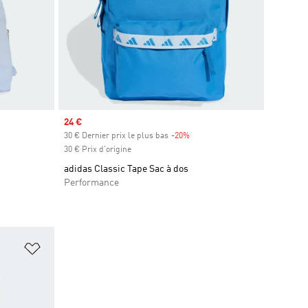
Prix soldé
24 €
30 € Dernier prix le plus bas
-20%
Rabais
30 € Prix d'origine
adidas Classic Tape Sac à dos
Performance
is
Ajouter à la Liste de produits favoris