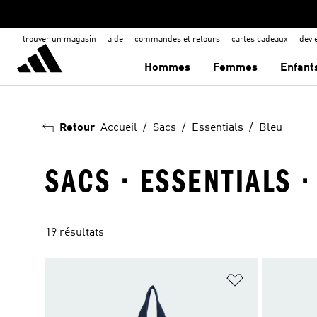
trouver un magasin
aide
commandes et retours
cartes cadeaux
dev
Hommes
Femmes
Enfant
Retour
Accueil
Sacs
Essentials
Bleu
SACS · ESSENTIALS ·
19 résultats
Ajouter à la Li