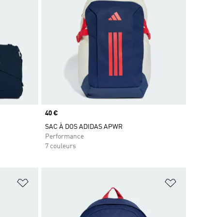
Prix
40 €
SAC À DOS ADIDAS APWR
Performance
7 couleurs
is
Ajouter à la Liste de produits favoris
Ajouter à la