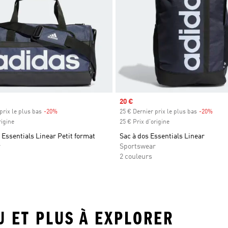
Prix soldé
20 €
prix le plus bas
-20%
Rabais
25 € Dernier prix le plus bas
-20%
Rabai
rigine
25 € Prix d'origine
e Essentials Linear Petit format
Sac à dos Essentials Linear
r
Sportswear
2 couleurs
EU ET PLUS À EXPLORER