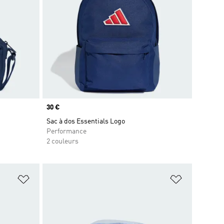
Prix
30 €
Sac à dos Essentials Logo
Performance
2 couleurs
is
Ajouter à la Liste de produits favoris
Ajouter à la