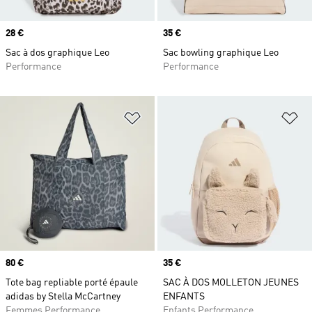
Prix
28 €
Prix
35 €
Sac à dos graphique Leo
Sac bowling graphique Leo
Performance
Performance
Ajouter à la Liste de produits favor
Aj
Prix
80 €
Prix
35 €
Tote bag repliable porté épaule
SAC À DOS MOLLETON JEUNES
adidas by Stella McCartney
ENFANTS
Femmes Performance
Enfants Performance