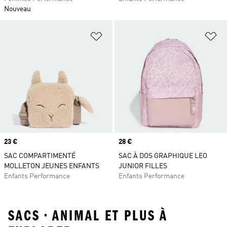
Nouveau
Ajouter à la Liste de produits favor
Aj
Prix
23 €
Prix
28 €
SAC COMPARTIMENTÉ
SAC À DOS GRAPHIQUE LEO
MOLLETON JEUNES ENFANTS
JUNIOR FILLES
Enfants Performance
Enfants Performance
SACS • ANIMAL ET PLUS À