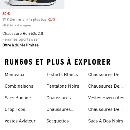
Prix soldé
30 €
39 € Dernier prix le plus bas
-23%
Rabais
60 € Prix d'origine
Chaussure Run 60s 2.0
Femmes Sportswear
Offre à durée limitée
RUN60S ET PLUS À EXPLORER
Manteaux
T-shirts Blancs
Chaussures De
Rugby
Combinaisons
Pantalons Noirs
Chaussures De
Skateur
Sacs Banane
Chaussures
Vestes Hivernales
Bleues
Crop Tops
Chaussures
Chaussures De
Dorées
Marche
Vestes Aviateur
Socquettes
Sacs À Dos Noirs