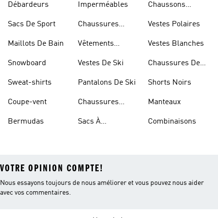
Débardeurs
Imperméables
Chaussons
D'escalade
Sacs De Sport
Chaussures
Vestes Polaires
Blanches
Maillots De Bain
Vêtements
Vestes Blanches
Sportifs
Snowboard
Vestes De Ski
Chaussures De
Basketball
Sweat-shirts
Pantalons De Ski
Shorts Noirs
Coupe-vent
Chaussures
Manteaux
Rouges
Bermudas
Sacs À
Combinaisons
Bandoulière
VOTRE OPINION COMPTE!
Nous essayons toujours de nous améliorer et vous pouvez nous aider
avec vos commentaires.