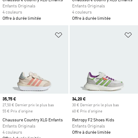
Chaussure Country XLG Enfants
Chaussure Country XLG Enfants
Enfants Originals
Enfants Originals
4 couleurs
4 couleurs
Offre à durée limitée
Offre à durée limitée
Ajouter à la Liste de produits favor
Aj
Prix actuel
35,75 €
Prix actuel
34,20 €
27,50 € Dernier prix le plus bas
30 € Dernier prix le plus bas
55 € Prix d'origine
60 € Prix d'origine
Chaussure Country XLG Enfants
Retropy F2 Shoes Kids
Enfants Originals
Enfants Originals
4 couleurs
Offre à durée limitée