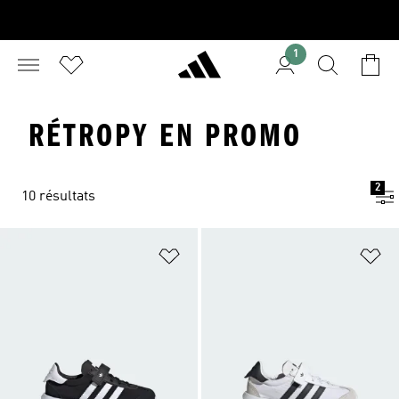
1
RÉTROPY EN PROMO
2
10 résultats
Ajouter à la Liste de produits favor
Aj