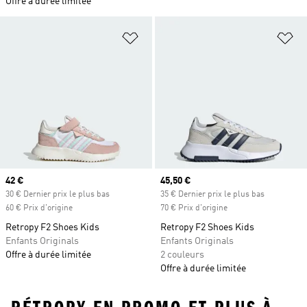
Offre à durée limitée
Ajouter à la Liste de produits favor
Aj
Prix actuel
42 €
Prix actuel
45,50 €
30 € Dernier prix le plus bas
35 € Dernier prix le plus bas
60 € Prix d'origine
70 € Prix d'origine
Retropy F2 Shoes Kids
Retropy F2 Shoes Kids
Enfants Originals
Enfants Originals
Offre à durée limitée
2 couleurs
Offre à durée limitée