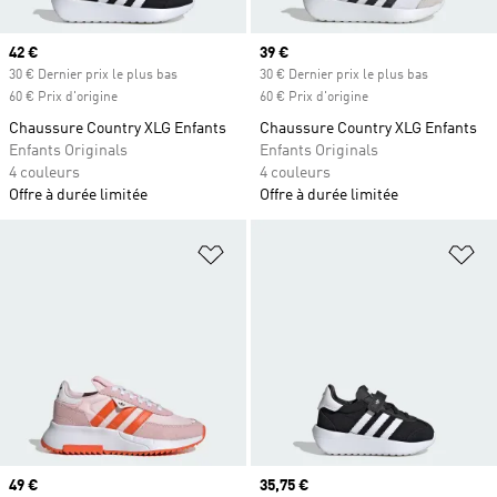
Prix actuel
42 €
Prix actuel
39 €
30 € Dernier prix le plus bas
30 € Dernier prix le plus bas
60 € Prix d'origine
60 € Prix d'origine
Chaussure Country XLG Enfants
Chaussure Country XLG Enfants
Enfants Originals
Enfants Originals
4 couleurs
4 couleurs
Offre à durée limitée
Offre à durée limitée
Ajouter à la Liste de produits favor
Aj
Prix actuel
49 €
Prix actuel
35,75 €