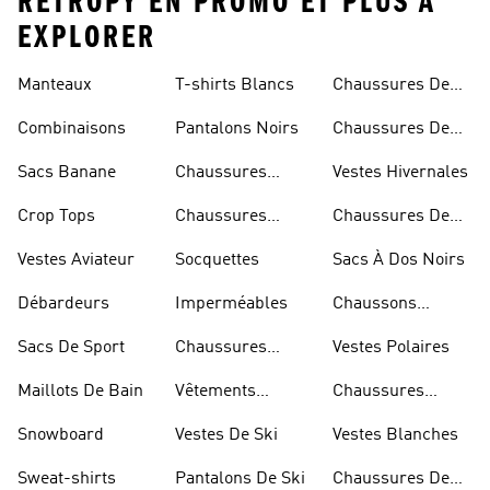
RÉTROPY EN PROMO ET PLUS À
EXPLORER
Manteaux
T-shirts Blancs
Chaussures De
Rugby
Combinaisons
Pantalons Noirs
Chaussures De
Skateur
Sacs Banane
Chaussures
Vestes Hivernales
Bleues
Crop Tops
Chaussures
Chaussures De
Dorées
Marche
Vestes Aviateur
Socquettes
Sacs À Dos Noirs
Débardeurs
Imperméables
Chaussons
D'escalade
Sacs De Sport
Chaussures
Vestes Polaires
Blanches
Maillots De Bain
Vêtements
Chaussures
Sportifs
D'haltérophilie
Snowboard
Vestes De Ski
Vestes Blanches
Sweat-shirts
Pantalons De Ski
Chaussures De