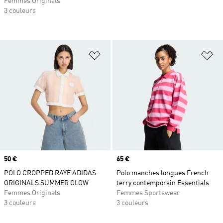
Femmes Originals
3 couleurs
Ajouter à la Liste de produits favor
Aj
Prix
50 €
Prix
65 €
POLO CROPPED RAYÉ ADIDAS
Polo manches longues French
ORIGINALS SUMMER GLOW
terry contemporain Essentials
Femmes Originals
Femmes Sportswear
3 couleurs
3 couleurs