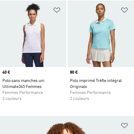
Ajouter à la Liste de produits favor
Aj
Prix
40 €
Prix
80 €
Polo sans manches uni
Polo imprimé Trèfle intégral
Ultimate365 Femmes
Originals
Femmes Performance
Femmes Performance
2 couleurs
2 couleurs
Aj