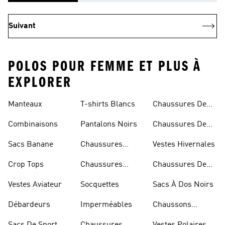
Suivant
POLOS POUR FEMME ET PLUS À
EXPLORER
Manteaux
T-shirts Blancs
Chaussures De
Rugby
Combinaisons
Pantalons Noirs
Chaussures De
Skateur
Sacs Banane
Chaussures
Vestes Hivernales
Bleues
Crop Tops
Chaussures
Chaussures De
Dorées
Marche
Vestes Aviateur
Socquettes
Sacs À Dos Noirs
Débardeurs
Imperméables
Chaussons
D'escalade