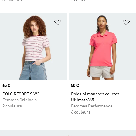
8 couleurs
2 couleurs
Ajouter à la Liste de produits favor
Aj
Prix
65 €
Prix
50 €
POLO RESORT S W2
Polo uni manches courtes
Femmes Originals
Ultimate365
2 couleurs
Femmes Performance
6 couleurs