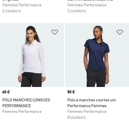
Femmes Performance
Femmes Performance
2 couleurs
2 couleurs
Ajouter à la Liste de produits favor
Aj
Prix
60 €
Prix
50 €
POLO MANCHES LONGUES
Polo à manches courtes uni
PERFORMANCE
Performance Femmes
Femmes Performance
Femmes Performance
8 couleurs