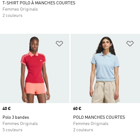
T-SHIRT POLO À MANCHES COURTES
Femmes Originals
2 couleurs
Ajouter à la Liste de produits favor
Aj
Prix
40 €
Prix
60 €
Polo 3 bandes
POLO MANCHES COURTES
Femmes Originals
Femmes Originals
5 couleurs
2 couleurs