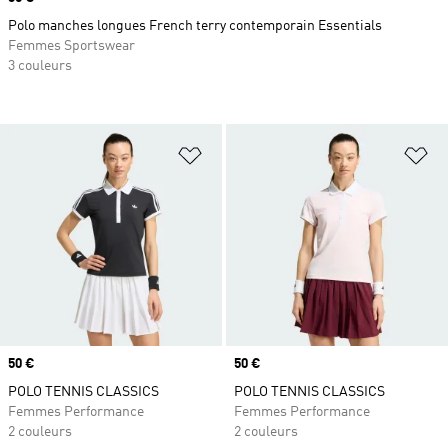
Polo manches longues French terry contemporain Essentials
Femmes Sportswear
3 couleurs
Ajouter à la Liste de produits favor
Aj
Prix
50 €
Prix
50 €
POLO TENNIS CLASSICS
POLO TENNIS CLASSICS
Femmes Performance
Femmes Performance
2 couleurs
2 couleurs