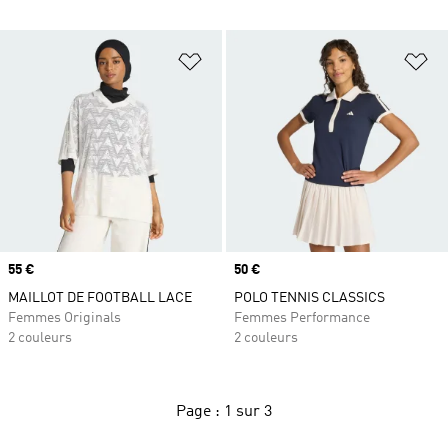
Ajouter à la Liste de produits favor
Aj
Prix
55 €
Prix
50 €
MAILLOT DE FOOTBALL LACE
POLO TENNIS CLASSICS
Femmes Originals
Femmes Performance
2 couleurs
2 couleurs
Page : 1 sur 3