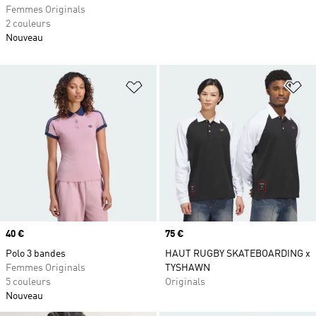
Femmes Originals
2 couleurs
Nouveau
Ajouter à la Liste de produits favor
Aj
Prix
40 €
Prix
75 €
Polo 3 bandes
HAUT RUGBY SKATEBOARDING x
Femmes Originals
TYSHAWN
5 couleurs
Originals
Nouveau