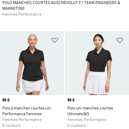
POLO MANCHES COURTES AUDI REVOLUT F1 TEAM ENGINEERS &
MARKETING
Femmes Performance
Ajouter à la Liste de produits favor
Aj
Prix
50 €
Prix
50 €
Polo à manches courtes uni
Polo uni manches courtes
Performance Femmes
Ultimate365
Femmes Performance
Femmes Performance
8 couleurs
6 couleurs