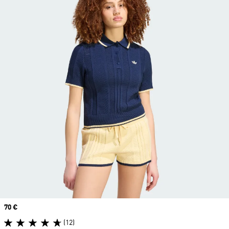
Prix
70 €
(12)