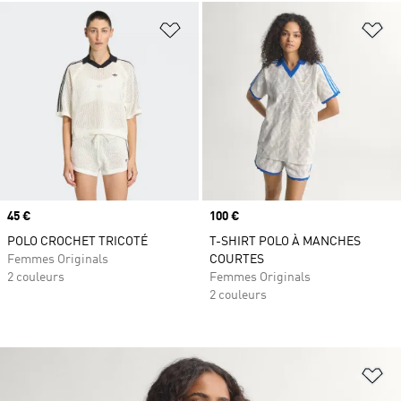
Ajouter à la Liste de produits favor
Aj
Prix
45 €
Prix
100 €
POLO CROCHET TRICOTÉ
T-SHIRT POLO À MANCHES
Femmes Originals
COURTES
2 couleurs
Femmes Originals
2 couleurs
Aj