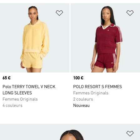
Ajouter à la Liste de produits favor
Aj
Prix
65 €
Prix
100 €
Polo TERRY TOWEL V NECK
POLO RESORT S FEMMES
LONG SLEEVES
Femmes Originals
Femmes Originals
2 couleurs
4 couleurs
Nouveau
Aj