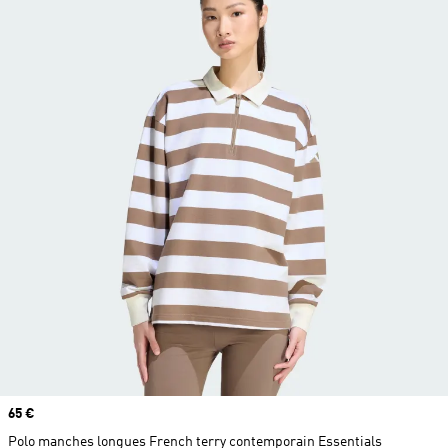
Prix
65 €
Polo manches longues French terry contemporain Essentials