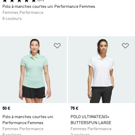
(51)
Polo à manches courtes uni Performance Femmes
Femmes Performance
8 couleurs
Ajouter à la Liste de produits favor
Aj
Prix
50 €
Prix
75 €
Polo à manches courtes uni
POLO ULTIMATE365+
Performance Femmes
BUTTERSPUN LARGE
Femmes Performance
Femmes Performance