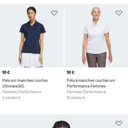
Ajouter à la Liste de produits favor
Aj
Prix
50 €
Prix
50 €
Polo uni manches courtes
Polo à manches courtes uni
Ultimate365
Performance Femmes
Femmes Performance
Femmes Performance
6 couleurs
8 couleurs
Aj