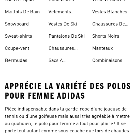
Sacs De Sport
Chaussures
Vestes Polaires
Blanches
Maillots De Bain
Vêtements
Vestes Blanches
Sportifs
Snowboard
Vestes De Ski
Chaussures De
Basketball
Sweat-shirts
Pantalons De Ski
Shorts Noirs
Coupe-vent
Chaussures
Manteaux
Rouges
Bermudas
Sacs À
Combinaisons
Bandoulière
APPRÉCIE LA VARIÉTÉ DES POLOS
POUR FEMME ADIDAS
Pièce indispensable dans la garde-robe d’une joueuse de
tennis ou d’une golfeuse mais aussi très agréable à mettre
au quotidien, le polo pour femme a tout pour plaire ! Il se
porte tout autant comme sous couche que lors de chaudes