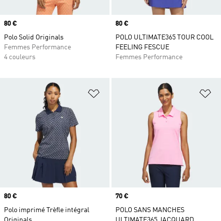
Prix
80 €
Prix
80 €
Polo Solid Originals
POLO ULTIMATE365 TOUR COOL
Femmes Performance
FEELING FESCUE
4 couleurs
Femmes Performance
Ajouter à la Liste de produits favor
Aj
Prix
80 €
Prix
70 €
Polo imprimé Trèfle intégral
POLO SANS MANCHES
Originals
ULTIMATE365 JACQUARD