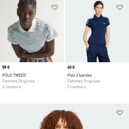
Ajouter à la Liste de produits favor
Aj
Prix
55 €
Prix
40 €
POLO TWEED
Polo 3 bandes
Femmes Originals
Femmes Originals
2 couleurs
5 couleurs
Aj