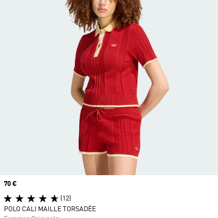
Prix
70 €
(12)
POLO CALI MAILLE TORSADÉE