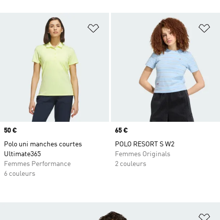
Ajouter à la Liste de produits favor
Aj
Prix
50 €
Prix
65 €
Polo uni manches courtes
POLO RESORT S W2
Ultimate365
Femmes Originals
Femmes Performance
2 couleurs
6 couleurs
Aj