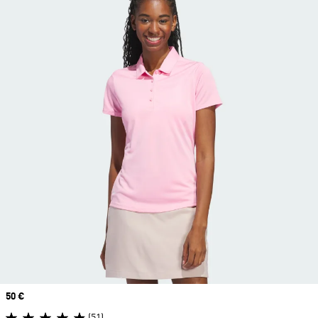
Prix
50 €