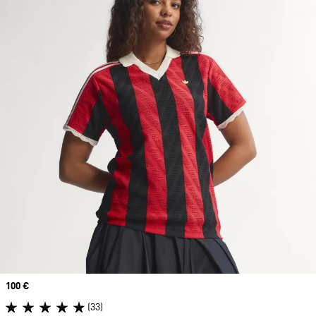
Prix
100 €
(33)