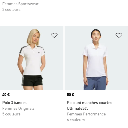
Femmes Sportswear
3 couleurs
Ajouter à la Liste de produits favor
Aj
Prix
40 €
Prix
50 €
Polo 3 bandes
Polo uni manches courtes
Femmes Originals
Ultimate365
5 couleurs
Femmes Performance
6 couleurs