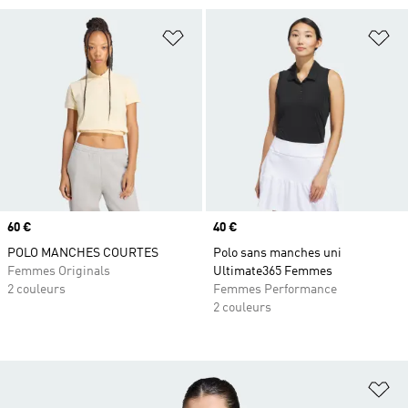
Ajouter à la Liste de produits favor
Aj
Prix
60 €
Prix
40 €
POLO MANCHES COURTES
Polo sans manches uni
Femmes Originals
Ultimate365 Femmes
2 couleurs
Femmes Performance
2 couleurs
Aj