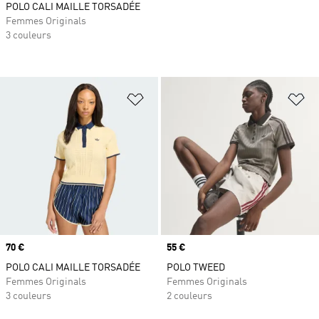
POLO CALI MAILLE TORSADÉE
Femmes Originals
3 couleurs
Ajouter à la Liste de produits favor
Aj
Prix
70 €
Prix
55 €
POLO CALI MAILLE TORSADÉE
POLO TWEED
Femmes Originals
Femmes Originals
3 couleurs
2 couleurs