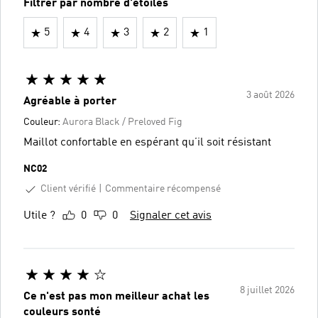
Filtrer par nombre d'étoiles
5
4
3
2
1
3 août 2026
Agréable à porter
Couleur:
Aurora Black / Preloved Fig
Maillot confortable en espérant qu’il soit résistant
NC02
Client vérifié
Commentaire récompensé
Utile ?
0
0
Signaler cet avis
8 juillet 2026
Ce n'est pas mon meilleur achat les
couleurs sonté