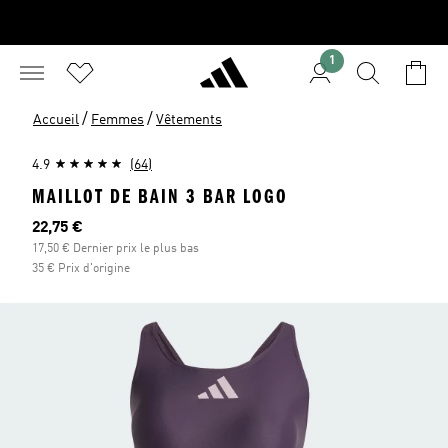
1
/
/
Accueil
Femmes
Vêtements
4.9
(64)
MAILLOT DE BAIN 3 BAR LOGO
Prix actuel
22,75 €
17,50 € Dernier prix le plus bas
35 € Prix d'origine