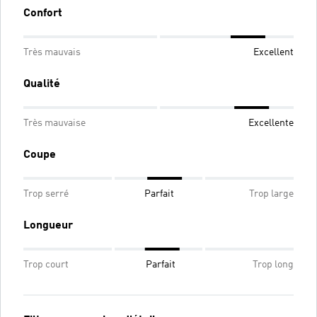
Confort
Très mauvais
Excellent
Qualité
Très mauvaise
Excellente
Coupe
Trop serré
Parfait
Trop large
Longueur
Trop court
Parfait
Trop long