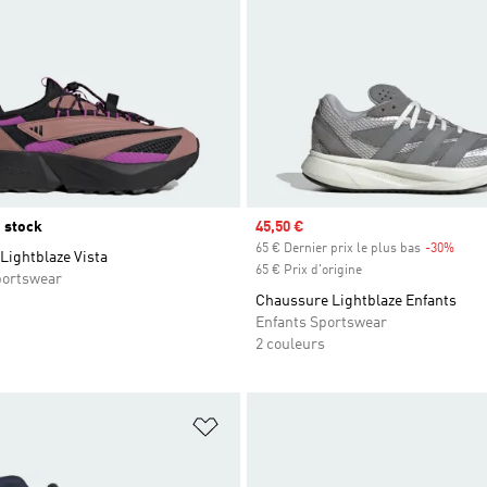
 stock
Prix soldé
45,50 €
65 € Dernier prix le plus bas
-30%
Rabai
Lightblaze Vista
65 € Prix d'origine
ortswear
Chaussure Lightblaze Enfants
Enfants Sportswear
2 couleurs
ste de produits favoris
Ajouter à la Liste de produits favor