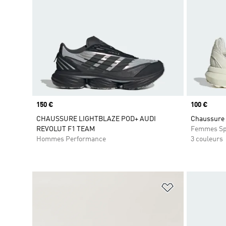
Prix
150 €
Prix
100 €
CHAUSSURE LIGHTBLAZE POD+ AUDI
Chaussure 
REVOLUT F1 TEAM
Femmes Sp
Hommes Performance
3 couleurs
Ajouter à la Li