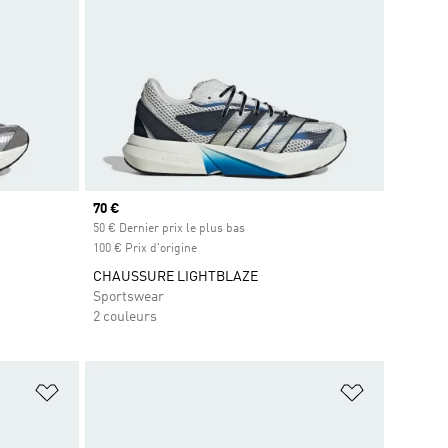
Prix actuel
70 €
s
50 € Dernier prix le plus bas
100 € Prix d'origine
CHAUSSURE LIGHTBLAZE
Sportswear
2 couleurs
is
Ajouter à la Liste de produits favoris
Ajouter à la