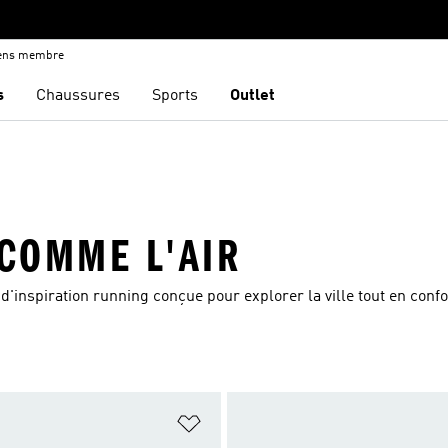
iens membre
s
Chaussures
Sports
Outlet
 COMME L'AIR
d'inspiration running conçue pour explorer la ville tout en confo
ste de produits favoris
Ajouter à la Liste de produits favor