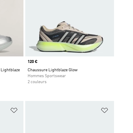
Prix
120 €
 Lightblaze
Chaussure Lightblaze Glow
Hommes Sportswear
2 couleurs
is
Ajouter à la Liste de produits favoris
Ajouter à la