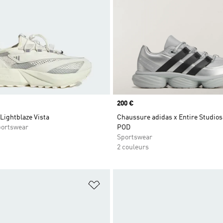
Prix
200 €
Lightblaze Vista
Chaussure adidas x Entire Studios
ortswear
POD
Sportswear
2 couleurs
ste de produits favoris
Ajouter à la Liste de produits favor