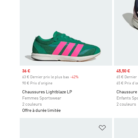
Prix soldé
36 €
Prix soldé
45,50 €
63 € Dernier prix le plus bas
-42%
Rabais
65 € Dernier 
90 € Prix d'origine
65 € Prix d'o
Chaussures Lightblaze LP
Chaussure 
Femmes Sportswear
Enfants Sp
2 couleurs
2 couleurs
Offre à durée limitée
Ajouter à la Li