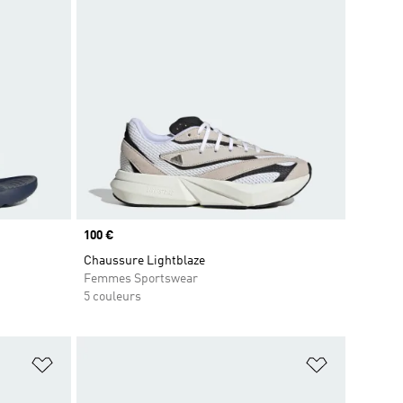
Prix
100 €
Chaussure Lightblaze
Femmes Sportswear
5 couleurs
is
Ajouter à la Liste de produits favoris
Ajouter à la