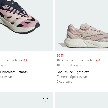
Prix soldé
70 €
prix le plus bas
-30%
Rabais
100 € Dernier prix le plus bas
-30%
Raba
rigine
100 € Prix d'origine
Lightblaze Enfants
Chaussure Lightblaze
ortswear
Femmes Sportswear
5 couleurs
ste de produits favoris
Ajouter à la Liste de produits favor