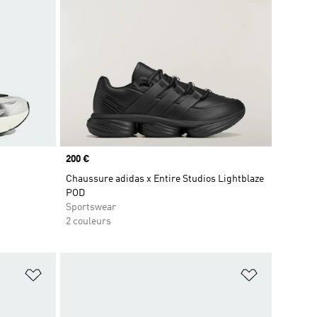
Prix
200 €
Chaussure adidas x Entire Studios Lightblaze
POD
Sportswear
2 couleurs
is
Ajouter à la Liste de produits favoris
Ajouter à la