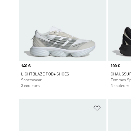
Prix
140 €
Prix
100 €
LIGHTBLAZE POD+ SHOES
CHAUSSUR
Sportswear
Femmes Sp
3 couleurs
5 couleurs
Ajouter à la Li