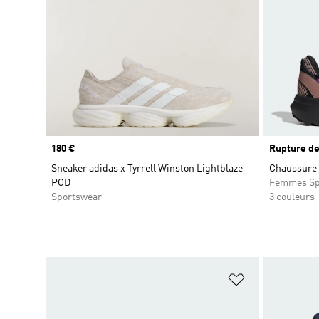
Prix
180 €
Rupture de
Sneaker adidas x Tyrrell Winston Lightblaze
Chaussure 
POD
Femmes Sp
Sportswear
3 couleurs
Ajouter à la Li