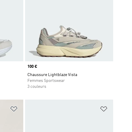
Prix
100 €
Chaussure Lightblaze Vista
Femmes Sportswear
3 couleurs
is
Ajouter à la Liste de produits favoris
Ajouter à la