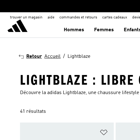
trouver un magasin
aide
commandes et retours
cartes cadeaux
dev
Hommes
Femmes
Enfant
Retour
Accueil
Lightblaze
LIGHTBLAZE : LIBRE
Découvre la adidas Lightblaze, une chaussure lifestyle 
41 résultats
Ajouter à la Li