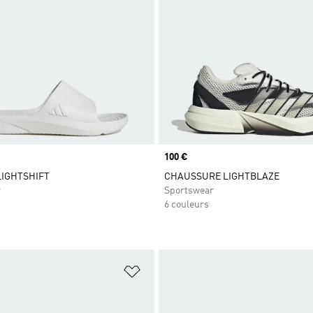
Prix
100 €
IGHTSHIFT
CHAUSSURE LIGHTBLAZE
r
Sportswear
6 couleurs
ste de produits favoris
Ajouter à la Liste de produits favor