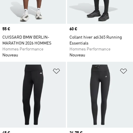
Prix
55 €
Prix
60 €
CUISSARD BMW BERLIN-
Collant hiver adi365 Running
MARATHON 2026 HOMMES
Essentials
Hommes Performance
Hommes Performance
Nouveau
Nouveau
Ajouter à la Liste de produits favor
Aj