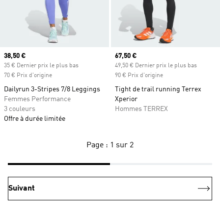
Prix actuel
38,50 €
Prix actuel
67,50 €
35 € Dernier prix le plus bas
49,50 € Dernier prix le plus bas
70 € Prix d'origine
90 € Prix d'origine
Dailyrun 3-Stripes 7/8 Leggings
Tight de trail running Terrex
Femmes Performance
Xperior
3 couleurs
Hommes TERREX
Offre à durée limitée
Page : 1 sur 2
Suivant