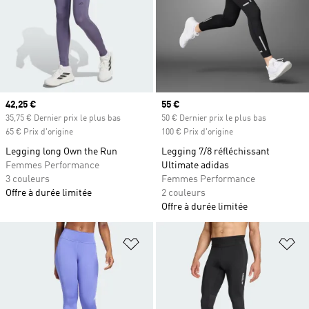
Prix actuel
42,25 €
Prix actuel
55 €
35,75 € Dernier prix le plus bas
50 € Dernier prix le plus bas
65 € Prix d'origine
100 € Prix d'origine
Legging long Own the Run
Legging 7/8 réfléchissant
Femmes Performance
Ultimate adidas
3 couleurs
Femmes Performance
Offre à durée limitée
2 couleurs
Offre à durée limitée
Ajouter à la Liste de produits favor
Aj