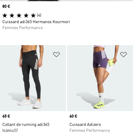
Prix
80 €
(4)
Cuissard adi365 Hermanos Kourmori
Femmes Performance
Ajouter à la Liste de produits favor
Aj
Prix
65 €
Prix
60 €
Collant de running adi365
Cuissard Adizero
Iconic///
Femmes Performance