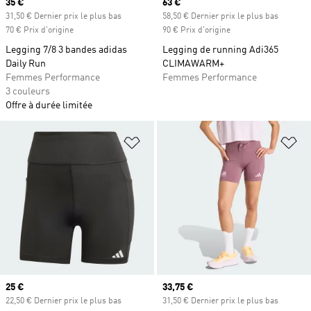
Prix actuel
35 €
Prix actuel
63 €
31,50 € Dernier prix le plus bas
58,50 € Dernier prix le plus bas
70 € Prix d'origine
90 € Prix d'origine
Legging 7/8 3 bandes adidas
Legging de running Adi365
Daily Run
CLIMAWARM+
Femmes Performance
Femmes Performance
3 couleurs
Offre à durée limitée
Ajouter à la Liste de produits favor
Aj
Prix actuel
25 €
Prix actuel
33,75 €
22,50 € Dernier prix le plus bas
31,50 € Dernier prix le plus bas