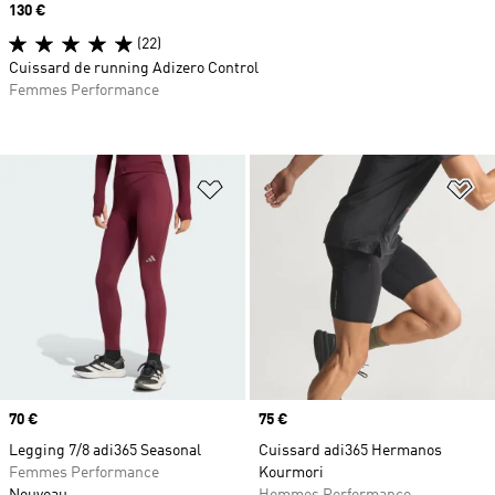
Prix
130 €
(22)
Cuissard de running Adizero Control
Femmes Performance
Ajouter à la Liste de produits favor
Aj
Prix
70 €
Prix
75 €
Legging 7/8 adi365 Seasonal
Cuissard adi365 Hermanos
Femmes Performance
Kourmori