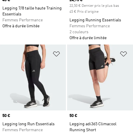
Prix
45 €
Prix actuel
24,75 €
22,50 € Dernier prix le plus bas
Legging 7/8 taille haute Training
45 € Prix d'origine
Essentials
Femmes Performance
Legging Running Essentials
Offre à durée limitée
Femmes Performance
2 couleurs
Offre à durée limitée
Ajouter à la Liste de produits favor
Aj
Prix
50 €
Prix
50 €
Legging long Run Essentials
Legging adi365 Climacool
Femmes Performance
Running Short