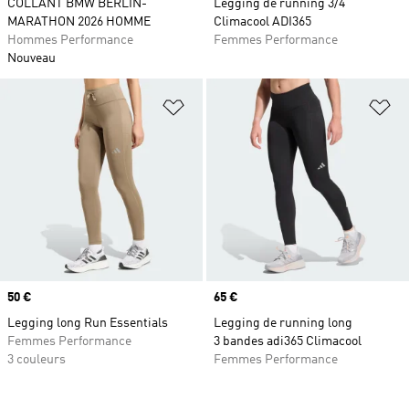
COLLANT BMW BERLIN-
Legging de running 3/4
MARATHON 2026 HOMME
Climacool ADI365
Hommes Performance
Femmes Performance
Nouveau
Ajouter à la Liste de produits favor
Aj
Prix
50 €
Prix
65 €
Legging long Run Essentials
Legging de running long
Femmes Performance
3 bandes adi365 Climacool
3 couleurs
Femmes Performance