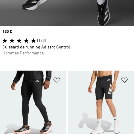
Prix
130 €
(128)
Cuissard de running Adizero Control
Hommes Performance
Ajouter à la Liste de produits favor
Aj