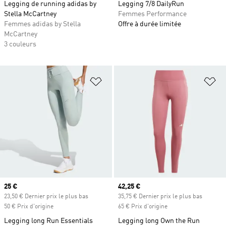
Legging de running adidas by
Legging 7/8 DailyRun
Stella McCartney
Femmes Performance
Femmes adidas by Stella
Offre à durée limitée
McCartney
3 couleurs
Ajouter à la Liste de produits favor
Aj
Prix actuel
25 €
Prix actuel
42,25 €
23,50 € Dernier prix le plus bas
35,75 € Dernier prix le plus bas
50 € Prix d'origine
65 € Prix d'origine
Legging long Run Essentials
Legging long Own the Run