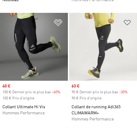
Nouveau
Hommes Performance
Ajouter à la Liste de produits favor
Aj
Prix soldé
40 €
Prix soldé
63 €
100 € Dernier prix le plus bas
-60%
Rabais
90 € Dernier prix le plus bas
-30%
Rabai
100 € Prix d'origine
90 € Prix d'origine
Collant Ultimate Hi Vis
Collant de running Adi365
Hommes Performance
CLIMAWARM+
Hommes Performance