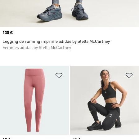
Prix
130 €
Legging de running imprimé adidas by Stella McCartney
Femmes adidas by Stella McCartney
Ajouter à la Liste de produits favor
Aj