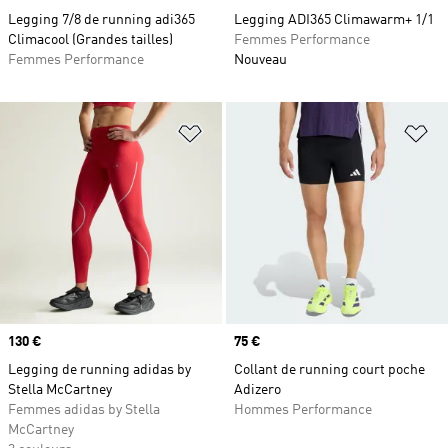
Legging 7/8 de running adi365
Legging ADI365 Climawarm+ 1/1
Climacool (Grandes tailles)
Femmes Performance
Femmes Performance
Nouveau
Ajouter à la Liste de produits favor
Aj
Prix
130 €
Prix
75 €
Legging de running adidas by
Collant de running court poche
Stella McCartney
Adizero
Femmes adidas by Stella
Hommes Performance
McCartney