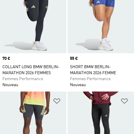
Prix
70 €
Prix
55 €
COLLANT LONG BMW BERLIN-
SHORT BMW BERLIN-
MARATHON 2026 FEMMES
MARATHON 2026 FEMME
Femmes Performance
Femmes Performance
Nouveau
Nouveau
Ajouter à la Liste de produits favor
Aj