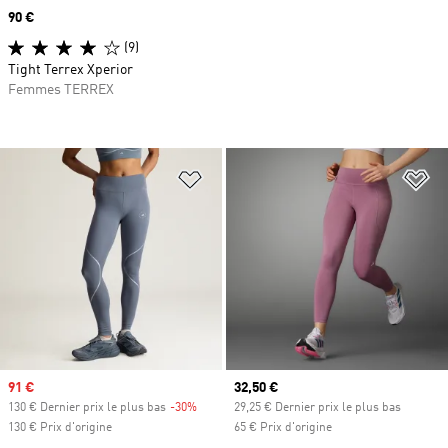
Prix
90 €
(9)
Tight Terrex Xperior
Femmes TERREX
Ajouter à la Liste de produits favor
Aj
Prix soldé
91 €
Prix actuel
32,50 €
130 € Dernier prix le plus bas
-30%
Rabais
29,25 € Dernier prix le plus bas
130 € Prix d'origine
65 € Prix d'origine