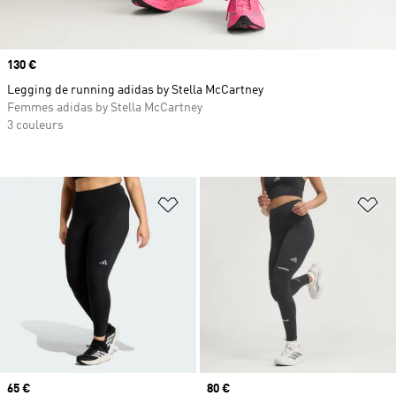
Prix
130 €
Legging de running adidas by Stella McCartney
Femmes adidas by Stella McCartney
3 couleurs
Ajouter à la Liste de produits favor
Aj
Prix
65 €
Prix
80 €