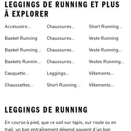
LEGGINGS DE RUNNING ET PLUS
À EXPLORER
Accessoire
Chaussures
Short Running
Running
Marathon
Homme
Basket Running
Chaussures
Veste Running
Running
Basket Running
Chaussures
Veste Running
Homme
Running Femmes
Femme
Baskets Running
Chaussures
Vestes Running
Femme
Running Hommes
Homme
Casquette
Leggings
Vêtements
Running
Running Femme
Running Femme
Chaussettes
Short Running
Vêtements
Running
Femme
Running Homme
LEGGINGS DE RUNNING
En course à pied, que ce soit sur tapis, sur route ou en
trail, un bon entraînement dépend souvent d’un bon