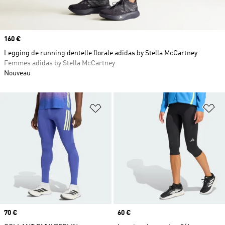
Prix
160 €
Legging de running dentelle florale adidas by Stella McCartney
Femmes adidas by Stella McCartney
Nouveau
Ajouter à la Liste de produits favor
Aj
Prix
70 €
Prix
60 €