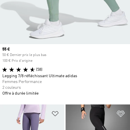
Prix actuel
55 €
50 € Dernier prix le plus bas
100 € Prix d'origine
(58)
Legging 7/8 réfléchissant Ultimate adidas
Femmes Performance
2 couleurs
Offre à durée limitée
Ajouter à la Liste de produits favor
Aj