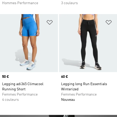
Hommes Performance
3 couleurs
Ajouter à la Liste de produits favor
Aj
Prix
50 €
Prix
60 €
Legging adi365 Climacool
Legging long Run Essentials
Running Short
Winterized
Femmes Performance
Femmes Performance
4 couleurs
Nouveau