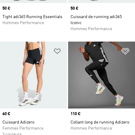
Prix
50 €
Prix
50 €
Tight adi365 Running Essentials
Cuissard de running adi365
Hommes Performance
Iconic
Hommes Performance
Ajouter à la Liste de produits favor
Aj
Prix
60 €
Prix
110 €
Cuissard Adizero
Collant long de running Adizero
Femmes Performance
Hommes Performance
3 couleurs