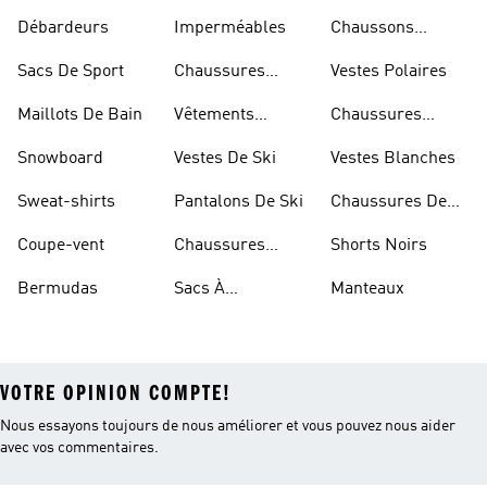
Débardeurs
Imperméables
Chaussons
D'escalade
Sacs De Sport
Chaussures
Vestes Polaires
Blanches
Maillots De Bain
Vêtements
Chaussures
Sportifs
D'haltérophilie
Snowboard
Vestes De Ski
Vestes Blanches
Sweat-shirts
Pantalons De Ski
Chaussures De
Basketball
Coupe-vent
Chaussures
Shorts Noirs
Rouges
Bermudas
Sacs À
Manteaux
Bandoulière
VOTRE OPINION COMPTE!
Nous essayons toujours de nous améliorer et vous pouvez nous aider
avec vos commentaires.