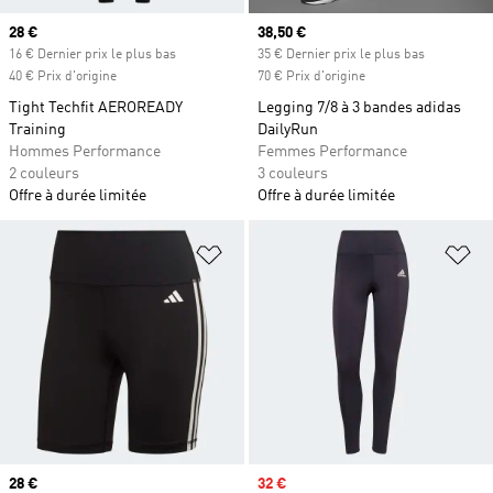
Prix actuel
28 €
Prix actuel
38,50 €
16 € Dernier prix le plus bas
35 € Dernier prix le plus bas
40 € Prix d'origine
70 € Prix d'origine
Tight Techfit AEROREADY
Legging 7/8 à 3 bandes adidas
Training
DailyRun
Hommes Performance
Femmes Performance
2 couleurs
3 couleurs
Offre à durée limitée
Offre à durée limitée
Ajouter à la Liste de produits favor
Aj
Prix actuel
28 €
Prix soldé
32 €