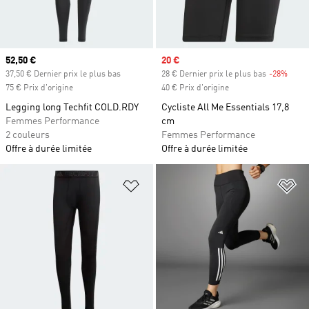
Prix actuel
52,50 €
Prix soldé
20 €
37,50 € Dernier prix le plus bas
28 € Dernier prix le plus bas
-28%
Rabai
75 € Prix d'origine
40 € Prix d'origine
Legging long Techfit COLD.RDY
Cycliste All Me Essentials 17,8
Femmes Performance
cm
2 couleurs
Femmes Performance
Offre à durée limitée
Offre à durée limitée
Ajouter à la Liste de produits favor
Aj