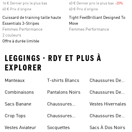
16 € Dernier prix le plus bas
40 € Dernier prix le plus bas
-20%
Rabai
40 € Prix d'origine
40 € Prix d'origine
Cuissard de training taille haute
Tight FeelBrilliant Designed To
Essentials 3-Stripes
Move
Femmes Performance
Femmes Performance
2 couleurs
Offre à durée limitée
LEGGINGS • RDY ET PLUS À
EXPLORER
Manteaux
T-shirts Blancs
Chaussures De
Rugby
Combinaisons
Pantalons Noirs
Chaussures De
Skateur
Sacs Banane
Chaussures
Vestes Hivernales
Bleues
Crop Tops
Chaussures
Chaussures De
Dorées
Marche
Vestes Aviateur
Socquettes
Sacs À Dos Noirs