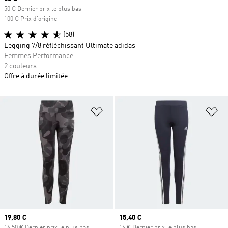
50 € Dernier prix le plus bas
100 € Prix d'origine
(58)
Legging 7/8 réfléchissant Ultimate adidas
Femmes Performance
2 couleurs
Offre à durée limitée
Ajouter à la Liste de produits favor
Aj
Prix actuel
19,80 €
Prix actuel
15,40 €