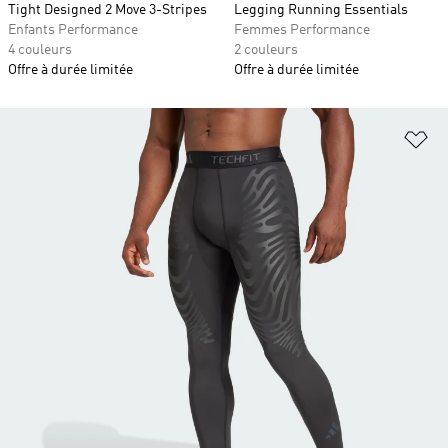
Tight Designed 2 Move 3-Stripes
Legging Running Essentials
Enfants Performance
Femmes Performance
4 couleurs
2 couleurs
Offre à durée limitée
Offre à durée limitée
Aj