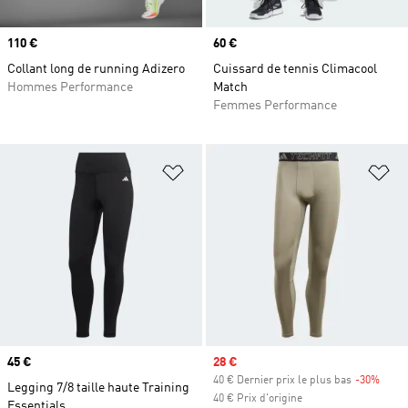
Prix
110 €
Prix
60 €
Collant long de running Adizero
Cuissard de tennis Climacool
Hommes Performance
Match
Femmes Performance
Ajouter à la Liste de produits favor
Aj
Prix
45 €
Prix soldé
28 €
40 € Dernier prix le plus bas
-30%
Rabai
Legging 7/8 taille haute Training
40 € Prix d'origine
Essentials