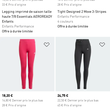
16,50 € Dernier prix le plus bas
14 € Dernier prix le plus bas
33 € Prix d'origine
28 € Prix d'origine
Legging imprimé de saison taille
Tight Designed 2 Move 3-Stripes
haute 7/8 Essentials AEROREADY
Enfants Performance
Enfants
4 couleurs
Enfants Performance
Offre à durée limitée
Offre à durée limitée
Ajouter à la Liste de produits favor
Aj
Prix actuel
18,20 €
Prix actuel
24,75 €
16,80 € Dernier prix le plus bas
22,50 € Dernier prix le plus bas
28 € Prix d'origine
45 € Prix d'origine