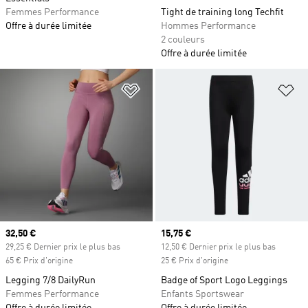
Femmes Performance
Tight de training long Techfit
Offre à durée limitée
Hommes Performance
2 couleurs
Offre à durée limitée
Ajouter à la Liste de produits favor
Aj
Prix actuel
32,50 €
Prix actuel
15,75 €
29,25 € Dernier prix le plus bas
12,50 € Dernier prix le plus bas
65 € Prix d'origine
25 € Prix d'origine
Legging 7/8 DailyRun
Badge of Sport Logo Leggings
Femmes Performance
Enfants Sportswear