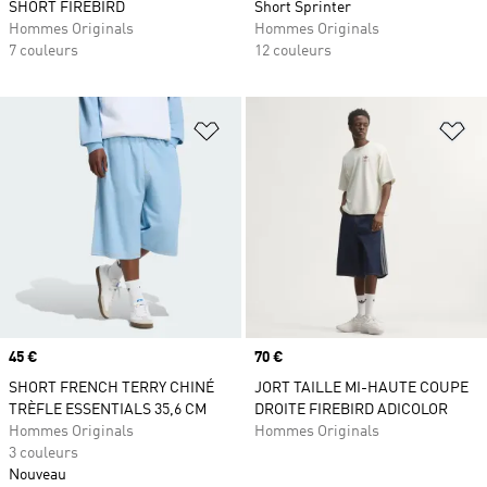
SHORT FIREBIRD
Short Sprinter
Hommes Originals
Hommes Originals
7 couleurs
12 couleurs
Ajouter à la Liste de produits favor
Aj
Prix
45 €
Prix
70 €
SHORT FRENCH TERRY CHINÉ
JORT TAILLE MI-HAUTE COUPE
TRÈFLE ESSENTIALS 35,6 CM
DROITE FIREBIRD ADICOLOR
Hommes Originals
Hommes Originals
3 couleurs
Nouveau