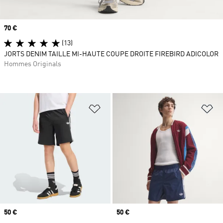
Prix
70 €
(13)
JORTS DENIM TAILLE MI-HAUTE COUPE DROITE FIREBIRD ADICOLOR
Hommes Originals
Ajouter à la Liste de produits favor
Aj
Prix
50 €
Prix
50 €