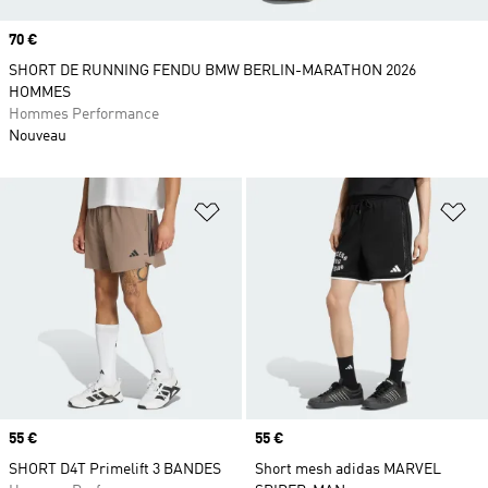
Prix
70 €
SHORT DE RUNNING FENDU BMW BERLIN-MARATHON 2026
HOMMES
Hommes Performance
Nouveau
Ajouter à la Liste de produits favor
Aj
Prix
55 €
Prix
55 €
SHORT D4T Primelift 3 BANDES
Short mesh adidas MARVEL