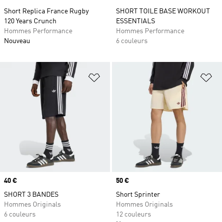
Short Replica France Rugby
SHORT TOILE BASE WORKOUT
120 Years Crunch
ESSENTIALS
Hommes Performance
Hommes Performance
Nouveau
6 couleurs
Ajouter à la Liste de produits favor
Aj
Prix
40 €
Prix
50 €
SHORT 3 BANDES
Short Sprinter
Hommes Originals
Hommes Originals
6 couleurs
12 couleurs