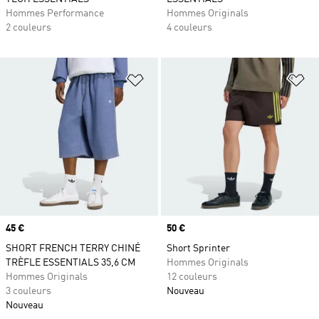
Hommes Performance
Hommes Originals
2 couleurs
4 couleurs
Ajouter à la Liste de produits favor
Aj
Prix
45 €
Prix
50 €
SHORT FRENCH TERRY CHINÉ
Short Sprinter
TRÈFLE ESSENTIALS 35,6 CM
Hommes Originals
Hommes Originals
12 couleurs
3 couleurs
Nouveau
Nouveau