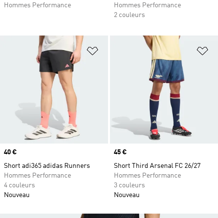
Hommes Performance
Hommes Performance
2 couleurs
Ajouter à la Liste de produits favor
Aj
Prix
40 €
Prix
45 €
Short adi365 adidas Runners
Short Third Arsenal FC 26/27
Hommes Performance
Hommes Performance
4 couleurs
3 couleurs
Nouveau
Nouveau