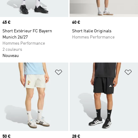
Prix
45 €
Prix
60 €
Short Extérieur FC Bayern
Short Italie Originals
Munich 26/27
Hommes Performance
Hommes Performance
2 couleurs
Nouveau
Ajouter à la Liste de produits favor
Aj
Prix
50 €
Prix
28 €