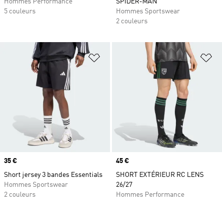
Hommes Performance
SPIDER-MAN
5 couleurs
Hommes Sportswear
2 couleurs
Ajouter à la Liste de produits favor
Aj
Prix
35 €
Prix
45 €
Short jersey 3 bandes Essentials
SHORT EXTÉRIEUR RC LENS
Hommes Sportswear
26/27
2 couleurs
Hommes Performance