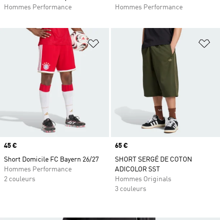
Hommes Performance
Hommes Performance
Ajouter à la Liste de produits favor
Aj
Prix
45 €
Prix
65 €
Short Domicile FC Bayern 26/27
SHORT SERGÉ DE COTON
Hommes Performance
ADICOLOR SST
2 couleurs
Hommes Originals
3 couleurs