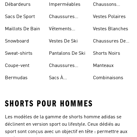
Débardeurs
Imperméables
Chaussons
D'escalade
Sacs De Sport
Chaussures
Vestes Polaires
Blanches
Maillots De Bain
Vêtements
Vestes Blanches
Sportifs
Snowboard
Vestes De Ski
Chaussures De
Basketball
Sweat-shirts
Pantalons De Ski
Shorts Noirs
Coupe-vent
Chaussures
Manteaux
Rouges
Bermudas
Sacs À
Combinaisons
Bandoulière
SHORTS POUR HOMMES
Les modèles de la gamme de shorts homme adidas se
déclinent en version sport ou lifestyle. Ceux dédiés au
sport sont conçus avec un objectif en tête : permettre aux