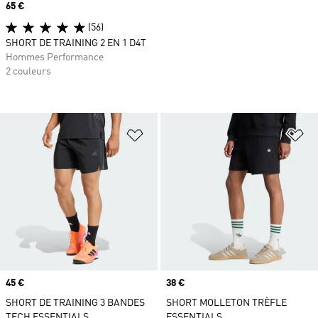
Prix
65 €
(56)
SHORT DE TRAINING 2 EN 1 D4T
Hommes Performance
2 couleurs
Ajouter à la Liste de produits favor
Aj
Prix
45 €
Prix
38 €
SHORT DE TRAINING 3 BANDES
SHORT MOLLETON TRÈFLE
TECH ESSENTIALS
ESSENTIALS