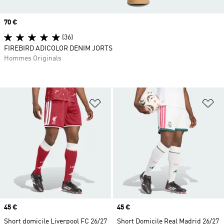
Prix
70 €
(36)
FIREBIRD ADICOLOR DENIM JORTS
Hommes Originals
Ajouter à la Liste de produits favor
Aj
Prix
45 €
Prix
45 €
Short domicile Liverpool FC 26/27
Short Domicile Real Madrid 26/27