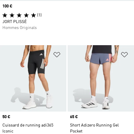
Prix
100 €
(1)
JORT PLISSÉ
Hommes Originals
Ajouter à la Liste de produits favor
Aj
Prix
50 €
Prix
65 €
Cuissard de running adi365
Short Adizero Running Gel
Iconic
Pocket