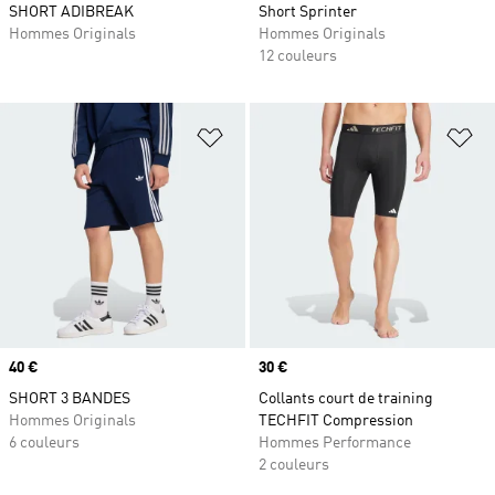
SHORT ADIBREAK
Short Sprinter
Hommes Originals
Hommes Originals
12 couleurs
Ajouter à la Liste de produits favor
Aj
Prix
40 €
Prix
30 €
SHORT 3 BANDES
Collants court de training
Hommes Originals
TECHFIT Compression
6 couleurs
Hommes Performance
2 couleurs