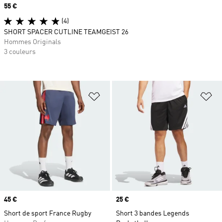
Prix
55 €
(4)
SHORT SPACER CUTLINE TEAMGEIST 26
Hommes Originals
3 couleurs
Ajouter à la Liste de produits favor
Aj
Prix
45 €
Prix
25 €
Short de sport France Rugby
Short 3 bandes Legends