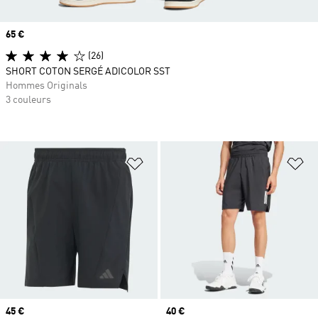
Prix
65 €
(26)
SHORT COTON SERGÉ ADICOLOR SST
Hommes Originals
3 couleurs
Ajouter à la Liste de produits favor
Aj
Prix
45 €
Prix
40 €