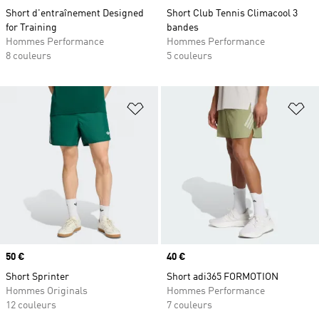
Short d'entraînement Designed
Short Club Tennis Climacool 3
for Training
bandes
Hommes Performance
Hommes Performance
8 couleurs
5 couleurs
Ajouter à la Liste de produits favor
Aj
Prix
50 €
Prix
40 €
Short Sprinter
Short adi365 FORMOTION
Hommes Originals
Hommes Performance
12 couleurs
7 couleurs