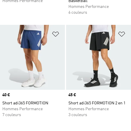
Hommes Performance
Basketball
Hommes Performance
6 couleurs
Ajouter à la Liste de produits favor
Aj
Prix
40 €
Prix
45 €
Short adi365 FORMOTION
Short adi365 FORMOTION 2 en 1
Hommes Performance
Hommes Performance
7 couleurs
3 couleurs