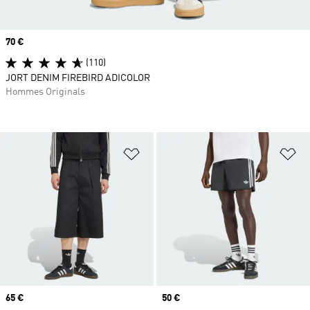
Prix
70 €
(110)
JORT DENIM FIREBIRD ADICOLOR
Hommes Originals
Ajouter à la Liste de produits favor
Aj
Prix
65 €
Prix
50 €