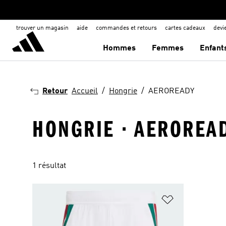
trouver un magasin
aide
commandes et retours
cartes cadeaux
dev
Hommes
Femmes
Enfant
Retour
Accueil
Hongrie
AEROREADY
HONGRIE · AEROREA
1 résultat
Ajouter à la Li