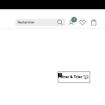
1
2
Filtrer & Trier