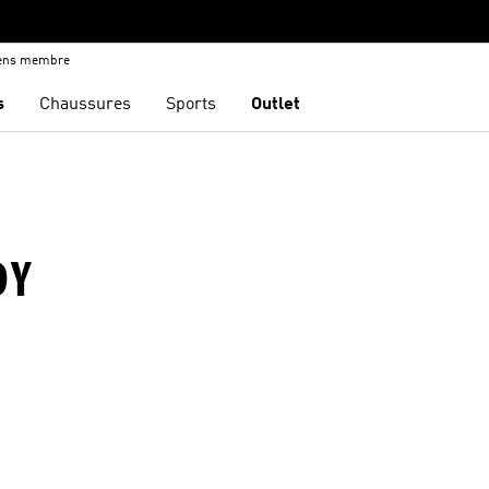
iens membre
s
Chaussures
Sports
Outlet
DY
ste de produits favoris