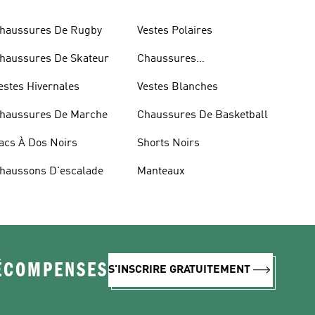
haussures De Rugby
Vestes Polaires
haussures De Skateur
Chaussures
D'haltérophilie
estes Hivernales
Vestes Blanches
haussures De Marche
Chaussures De Basketball
acs À Dos Noirs
Shorts Noirs
haussons D'escalade
Manteaux
RÉCOMPENSES
S'INSCRIRE GRATUITEMENT