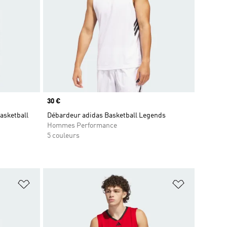
Prix
30 €
asketball
Débardeur adidas Basketball Legends
Hommes Performance
5 couleurs
is
Ajouter à la Liste de produits favoris
Ajouter à la