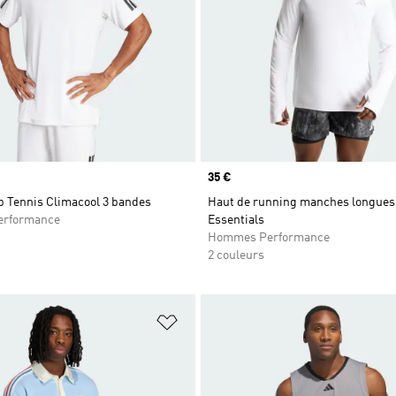
Prix
35 €
b Tennis Climacool 3 bandes
Haut de running manches longues
rformance
Essentials
Hommes Performance
2 couleurs
ste de produits favoris
Ajouter à la Liste de produits favor