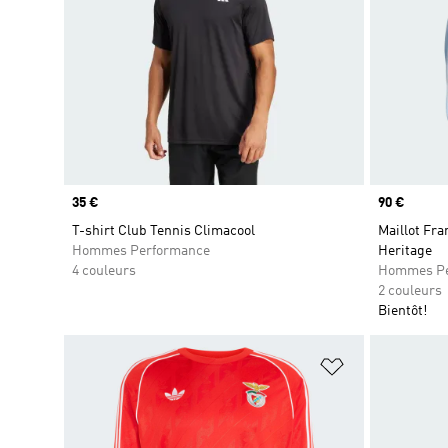
Prix
35 €
Prix
90 €
T-shirt Club Tennis Climacool
Maillot Fr
Hommes Performance
Heritage
4 couleurs
Hommes Pe
2 couleurs
Bientôt!
Ajouter à la Li