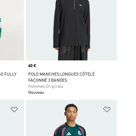
Prix
60 €
GO FULLY
POLO MANCHES LONGUES CÔTELÉ
FAÇONNÉ 3 BANDES
Hommes Originals
Nouveau
is
Ajouter à la Liste de produits favoris
Ajouter à la