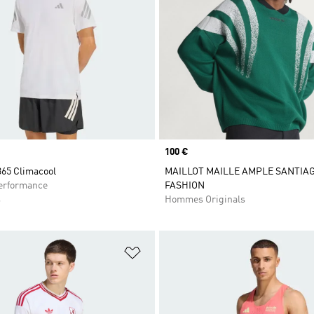
Prix
100 €
365 Climacool
MAILLOT MAILLE AMPLE SANTIA
rformance
FASHION
s
Hommes Originals
ste de produits favoris
Ajouter à la Liste de produits favor