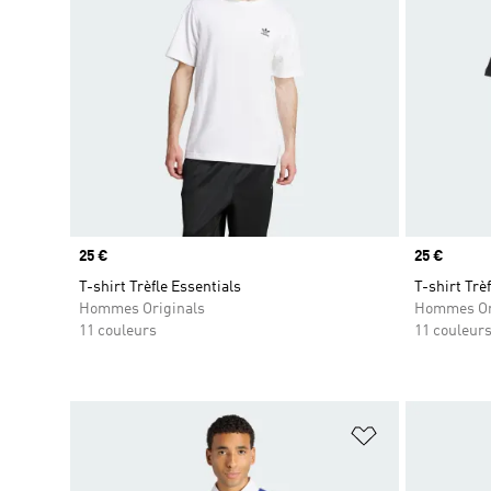
Prix
25 €
Prix
25 €
T-shirt Trèfle Essentials
T-shirt Trè
Hommes Originals
Hommes Or
11 couleurs
11 couleur
Ajouter à la Li