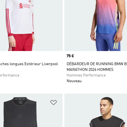
Prix
75 €
ches longues Extérieur Liverpool
DÉBARDEUR DE RUNNING BMW B
MARATHON 2026 HOMMES
rformance
Hommes Performance
Nouveau
ste de produits favoris
Ajouter à la Liste de produits favor