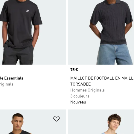
Prix
75 €
fle Essentials
MAILLOT DE FOOTBALL EN MAILL
iginals
TORSADÉE
s
Hommes Originals
3 couleurs
Nouveau
ste de produits favoris
Ajouter à la Liste de produits favor