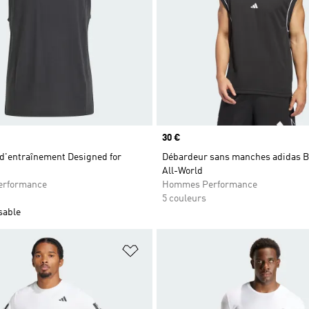
Prix
30 €
d'entraînement Designed for
Débardeur sans manches adidas B
All-World
rformance
Hommes Performance
5 couleurs
sable
ste de produits favoris
Ajouter à la Liste de produits favor