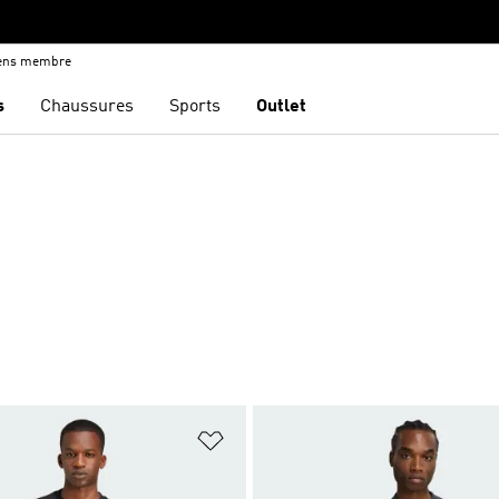
iens membre
s
Chaussures
Sports
Outlet
ste de produits favoris
Ajouter à la Liste de produits favor