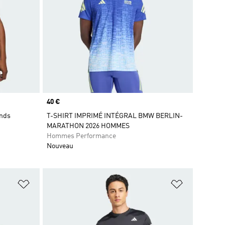
Prix
40 €
ends
T-SHIRT IMPRIMÉ INTÉGRAL BMW BERLIN-
MARATHON 2026 HOMMES
Hommes Performance
Nouveau
is
Ajouter à la Liste de produits favoris
Ajouter à la