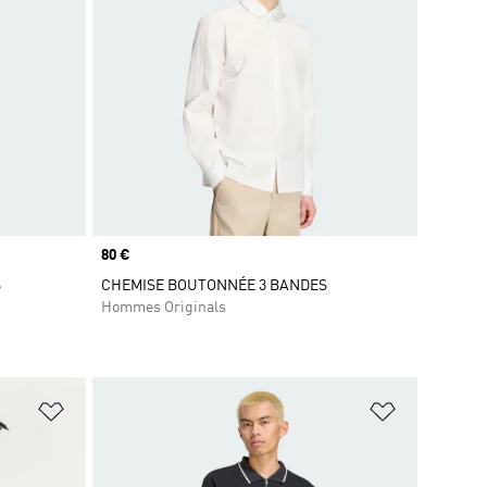
Prix
80 €
S
CHEMISE BOUTONNÉE 3 BANDES
Hommes Originals
is
Ajouter à la Liste de produits favoris
Ajouter à la