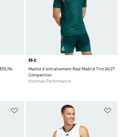
Prix
55 €
ERLIN-
Maillot d’entraînement Real Madrid Tiro 26/27
Competition
Hommes Performance
is
Ajouter à la Liste de produits favoris
Ajouter à la