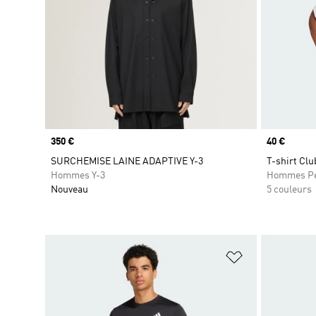
Prix
350 €
Prix
40 €
SURCHEMISE LAINE ADAPTIVE Y-3
T-shirt Clu
Hommes Y-3
Hommes Pe
Nouveau
5 couleurs
Ajouter à la Li