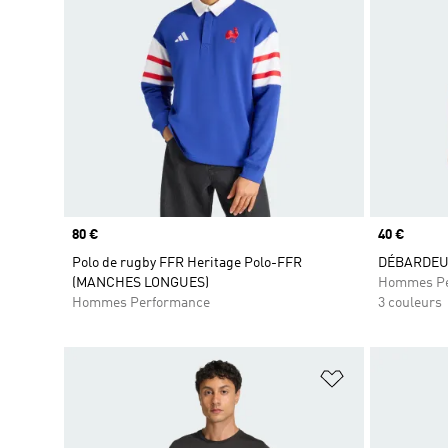
Prix
80 €
Prix
40 €
Polo de rugby FFR Heritage Polo-FFR
DÉBARDEUR
(MANCHES LONGUES)
Hommes Pe
Hommes Performance
3 couleurs
Ajouter à la Li