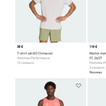
Prix
35 €
Prix
110 €
T-shirt adi365 Climacool
Maillot man
Hommes Performance
FC 26/27
12 couleurs
Hommes Pe
3 couleurs
Nouveau
Ajouter à la Li