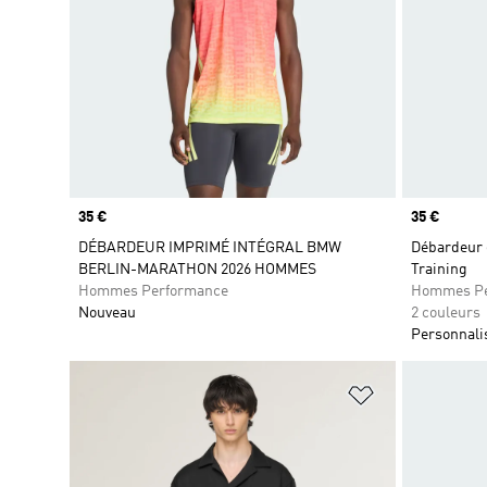
Prix
35 €
Prix
35 €
DÉBARDEUR IMPRIMÉ INTÉGRAL BMW
Débardeur 
BERLIN-MARATHON 2026 HOMMES
Training
Hommes Performance
Hommes Pe
Nouveau
2 couleurs
Personnali
Ajouter à la Li