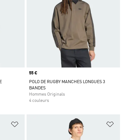
Prix
55 €
E
POLO DE RUGBY MANCHES LONGUES 3
BANDES
Hommes Originals
4 couleurs
is
Ajouter à la Liste de produits favoris
Ajouter à la