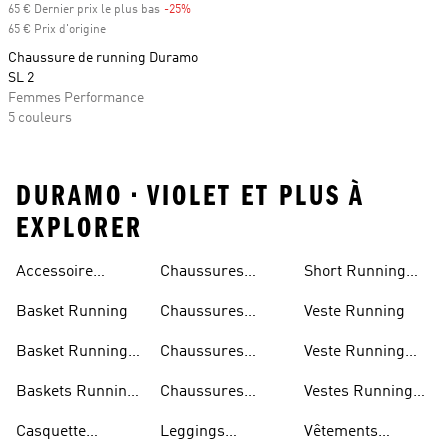
65 € Dernier prix le plus bas
-25%
Rabais
65 € Prix d'origine
Chaussure de running Duramo
SL 2
Femmes Performance
5 couleurs
DURAMO • VIOLET ET PLUS À
EXPLORER
Accessoire
Chaussures
Short Running
Running
Marathon
Homme
Basket Running
Chaussures
Veste Running
Running
Basket Running
Chaussures
Veste Running
Homme
Running Femmes
Femme
Baskets Running
Chaussures
Vestes Running
Femme
Running Hommes
Homme
Casquette
Leggings
Vêtements