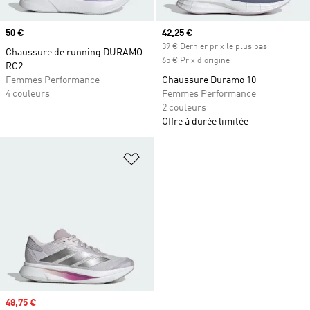
Prix
50 €
Prix actuel
42,25 €
39 € Dernier prix le plus bas
Chaussure de running DURAMO
65 € Prix d'origine
RC2
Femmes Performance
Chaussure Duramo 10
4 couleurs
Femmes Performance
2 couleurs
Offre à durée limitée
Ajouter à la Liste de produits favor
Prix soldé
48,75 €