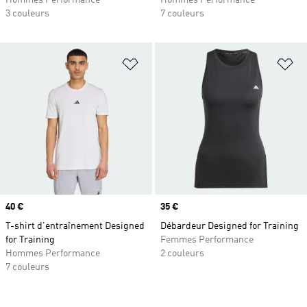
Hommes Performance
Hommes Performance
3 couleurs
7 couleurs
Ajouter à la Liste de produits favor
Aj
Prix
40 €
Prix
35 €
T-shirt d'entraînement Designed
Débardeur Designed for Training
for Training
Femmes Performance
Hommes Performance
2 couleurs
7 couleurs