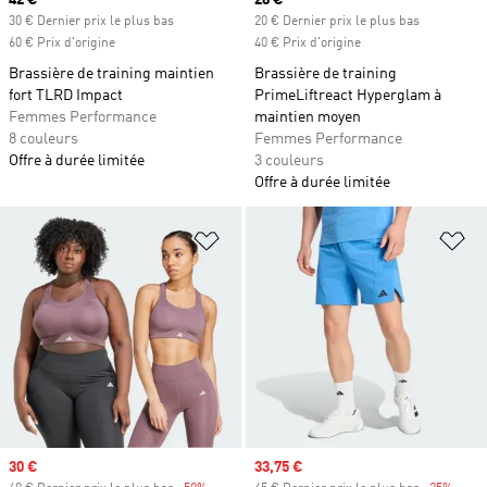
Prix actuel
42 €
Prix actuel
28 €
30 € Dernier prix le plus bas
20 € Dernier prix le plus bas
60 € Prix d'origine
40 € Prix d'origine
Brassière de training maintien
Brassière de training
fort TLRD Impact
PrimeLiftreact Hyperglam à
Femmes Performance
maintien moyen
8 couleurs
Femmes Performance
Offre à durée limitée
3 couleurs
Offre à durée limitée
Ajouter à la Liste de produits favor
Aj
Prix soldé
30 €
Prix soldé
33,75 €