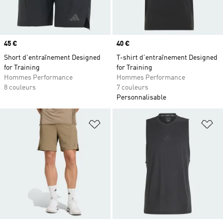
Prix
45 €
Prix
40 €
Short d'entraînement Designed
T-shirt d'entraînement Designed
for Training
for Training
Hommes Performance
Hommes Performance
8 couleurs
7 couleurs
Personnalisable
Ajouter à la Liste de produits favor
Aj