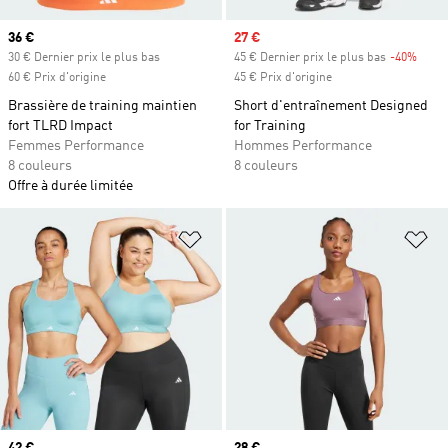
Prix actuel
36 €
Prix soldé
27 €
30 € Dernier prix le plus bas
45 € Dernier prix le plus bas
-40%
Rabai
60 € Prix d'origine
45 € Prix d'origine
Brassière de training maintien
Short d'entraînement Designed
fort TLRD Impact
for Training
Femmes Performance
Hommes Performance
8 couleurs
8 couleurs
Offre à durée limitée
Ajouter à la Liste de produits favor
Aj