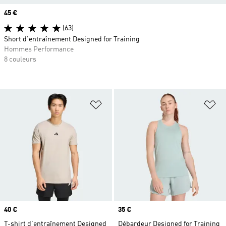
Prix
45 €
(63)
Short d'entraînement Designed for Training
Hommes Performance
8 couleurs
Ajouter à la Liste de produits favor
Aj
Prix
40 €
Prix
35 €
T-shirt d'entraînement Designed
Débardeur Designed for Training