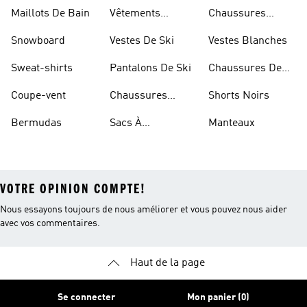
Blanches
Maillots De Bain
Vêtements
Chaussures
Sportifs
D'haltérophilie
Snowboard
Vestes De Ski
Vestes Blanches
Sweat-shirts
Pantalons De Ski
Chaussures De
Basketball
Coupe-vent
Chaussures
Shorts Noirs
Rouges
Bermudas
Sacs À
Manteaux
Bandoulière
VOTRE OPINION COMPTE!
Nous essayons toujours de nous améliorer et vous pouvez nous aider
avec vos commentaires.
Haut de la page
Se connecter
Mon panier (0)