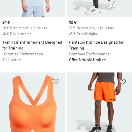
Prix actuel
24 €
Prix actuel
52 €
20 € Dernier prix le plus bas
39 € Dernier prix le plus bas
40 € Prix d'origine
65 € Prix d'origine
T-shirt d'entraînement Designed
Pantalon hybride Designed for
for Training
Training
Hommes Performance
Hommes Performance
7 couleurs
Offre à durée limitée
Ajouter à la Liste de produits favor
Aj