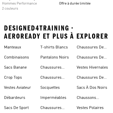
Hommes Performance
Offre à durée limitée
2 couleurs
DESIGNED4TRAINING •
AEROREADY ET PLUS À EXPLORER
Manteaux
T-shirts Blancs
Chaussures De
Rugby
Combinaisons
Pantalons Noirs
Chaussures De
Skateur
Sacs Banane
Chaussures
Vestes Hivernales
Bleues
Crop Tops
Chaussures
Chaussures De
Dorées
Marche
Vestes Aviateur
Socquettes
Sacs À Dos Noirs
Débardeurs
Imperméables
Chaussons
D'escalade
Sacs De Sport
Chaussures
Vestes Polaires