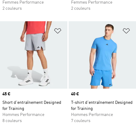
Femmes Performance
Femmes Performance
2 couleurs
2 couleurs
Ajouter à la Liste de produits favor
Aj
Prix
45 €
Prix
40 €
Short d'entraînement Designed
T-shirt d'entraînement Designed
for Training
for Training
Hommes Performance
Hommes Performance
8 couleurs
7 couleurs