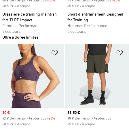
60 € Dernier prix le plus bas
-50%
Rabais
45 € Dernier prix le plus bas
-25%
Rabai
60 € Prix d'origine
45 € Prix d'origine
Brassière de training maintien
Short d'entraînement Designed
fort TLRD Impact
for Training
Femmes Performance
Hommes Performance
8 couleurs
8 couleurs
Offre à durée limitée
Ajouter à la Liste de produits favor
Aj
Prix soldé
30 €
Prix actuel
31,50 €
42 € Dernier prix le plus bas
-28%
Rabais
18 € Dernier prix le plus bas
60 € Prix d'origine
45 € Prix d'origine