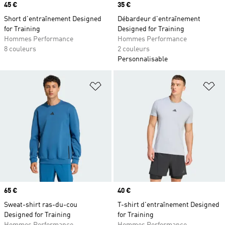
Prix
45 €
Prix
35 €
Short d'entraînement Designed
Débardeur d'entraînement
for Training
Designed for Training
Hommes Performance
Hommes Performance
8 couleurs
2 couleurs
Personnalisable
Ajouter à la Liste de produits favor
Aj
Prix
65 €
Prix
40 €
Sweat-shirt ras-du-cou
T-shirt d'entraînement Designed
Designed for Training
for Training