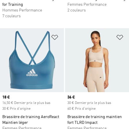
for Training
Femmes Performance
Hommes Performance
2 couleurs
7 couleurs
Ajouter à la Liste de produits favor
Aj
Prix actuel
18 €
Prix actuel
36 €
16,50 € Dernier prix le plus bas
30 € Dernier prix le plus bas
30 € Prix d'origine
60 € Prix d'origine
Brassière de training AeroReact
Brassière de training maintien
Maintien léger
fort TLRD Impact
Femmes Performance
Femmes Performance