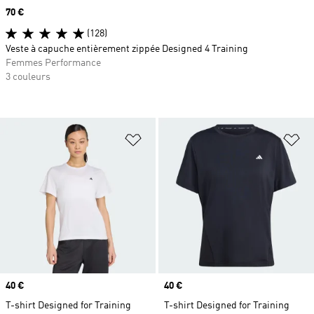
Prix
70 €
(128)
Veste à capuche entièrement zippée Designed 4 Training
Femmes Performance
3 couleurs
Ajouter à la Liste de produits favor
Aj
Prix
40 €
Prix
40 €
T-shirt Designed for Training
T-shirt Designed for Training