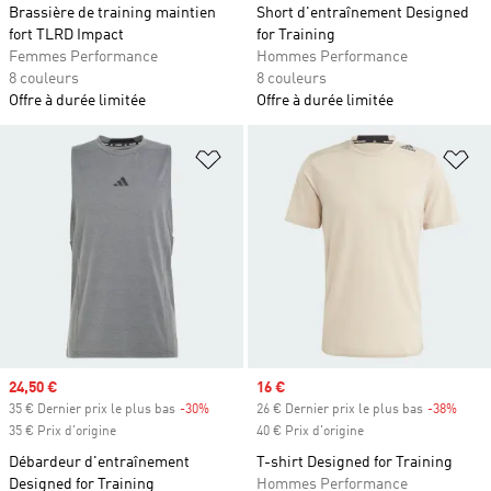
Brassière de training maintien
Short d'entraînement Designed
fort TLRD Impact
for Training
Femmes Performance
Hommes Performance
8 couleurs
8 couleurs
Offre à durée limitée
Offre à durée limitée
Ajouter à la Liste de produits favor
Aj
Prix soldé
24,50 €
Prix soldé
16 €
35 € Dernier prix le plus bas
-30%
Rabais
26 € Dernier prix le plus bas
-38%
Rabai
35 € Prix d'origine
40 € Prix d'origine
Débardeur d'entraînement
T-shirt Designed for Training
Designed for Training
Hommes Performance