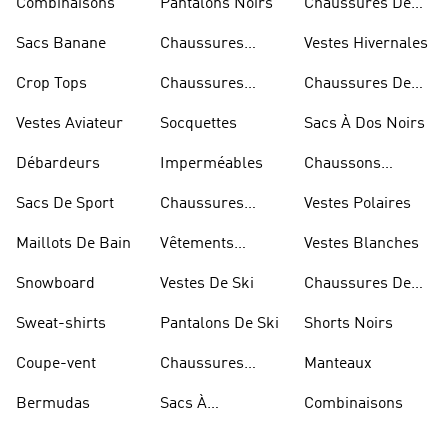
Combinaisons
Pantalons Noirs
Chaussures De
Skateur
Sacs Banane
Chaussures
Vestes Hivernales
Bleues
Crop Tops
Chaussures
Chaussures De
Dorées
Marche
Vestes Aviateur
Socquettes
Sacs À Dos Noirs
Débardeurs
Imperméables
Chaussons
D'escalade
Sacs De Sport
Chaussures
Vestes Polaires
Blanches
Maillots De Bain
Vêtements
Vestes Blanches
Sportifs
Snowboard
Vestes De Ski
Chaussures De
Basketball
Sweat-shirts
Pantalons De Ski
Shorts Noirs
Coupe-vent
Chaussures
Manteaux
Rouges
Bermudas
Sacs À
Combinaisons
Bandoulière