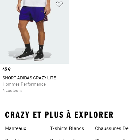
Ajouter à la Liste de produits favor
Prix
45 €
SHORT ADIDAS CRAZY LITE
Hommes Performance
4 couleurs
CRAZY ET PLUS À EXPLORER
Manteaux
T-shirts Blancs
Chaussures De
Rugby