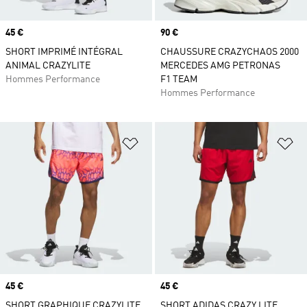
Prix
45 €
Prix
90 €
SHORT IMPRIMÉ INTÉGRAL
CHAUSSURE CRAZYCHAOS 2000
ANIMAL CRAZYLITE
MERCEDES AMG PETRONAS
Hommes Performance
F1 TEAM
Hommes Performance
Ajouter à la Liste de produits favor
Aj
Prix
45 €
Prix
45 €
SHORT GRAPHIQUE CRAZYLITE
SHORT ADIDAS CRAZY LITE