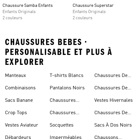
Chaussure Samba Enfants
Chaussure Superstar
Enfants Originals
Enfants Originals
2 couleurs
2 couleurs
CHAUSSURES BEBES •
PERSONALISABLE ET PLUS À
EXPLORER
Manteaux
T-shirts Blancs
Chaussures De
Rugby
Combinaisons
Pantalons Noirs
Chaussures De
Skateur
Sacs Banane
Chaussures
Vestes Hivernales
Bleues
Crop Tops
Chaussures
Chaussures De
Dorées
Marche
Vestes Aviateur
Socquettes
Sacs À Dos Noirs
Débardeurs
Imperméables
Chaussons