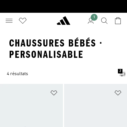
1
CHAUSSURES BÉBÉS ·
PERSONALISABLE
2
4 résultats
Ajouter à la Liste de produits favor
Aj