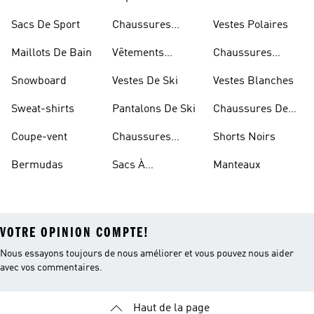
D'escalade
Sacs De Sport
Chaussures
Vestes Polaires
Blanches
Maillots De Bain
Vêtements
Chaussures
Sportifs
D'haltérophilie
Snowboard
Vestes De Ski
Vestes Blanches
Sweat-shirts
Pantalons De Ski
Chaussures De
Basketball
Coupe-vent
Chaussures
Shorts Noirs
Rouges
Bermudas
Sacs À
Manteaux
Bandoulière
VOTRE OPINION COMPTE!
Nous essayons toujours de nous améliorer et vous pouvez nous aider
avec vos commentaires.
Haut de la page