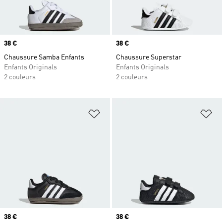
Prix
38 €
Prix
38 €
Chaussure Samba Enfants
Chaussure Superstar
Enfants Originals
Enfants Originals
2 couleurs
2 couleurs
Ajouter à la Liste de produits favor
Aj
Prix
38 €
Prix
38 €