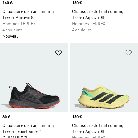
Prix
160 €
Prix
160 €
Chaussure de trail running
Chaussure de trail running
Terrex Agravic SL
Terrex Agravic SL
Hommes TERREX
Hommes TERREX
4 couleurs
4 couleurs
Nouveau
Ajouter à la Liste de produits favor
Aj
Prix
80 €
Prix
160 €
Chaussure de trail running
Chaussure de trail running
Terrex Tracefinder 2
Terrex Agravic SL