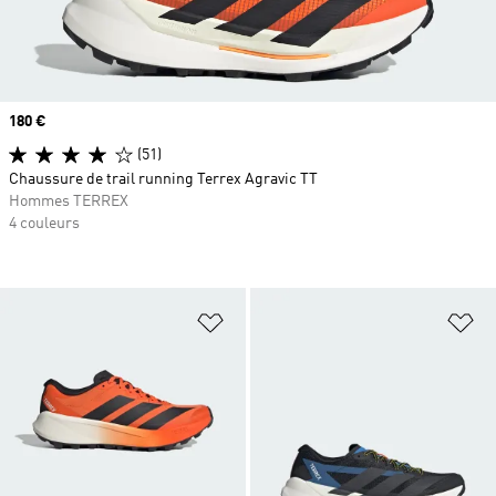
Prix
180 €
(51)
Chaussure de trail running Terrex Agravic TT
Hommes TERREX
4 couleurs
Ajouter à la Liste de produits favor
Aj