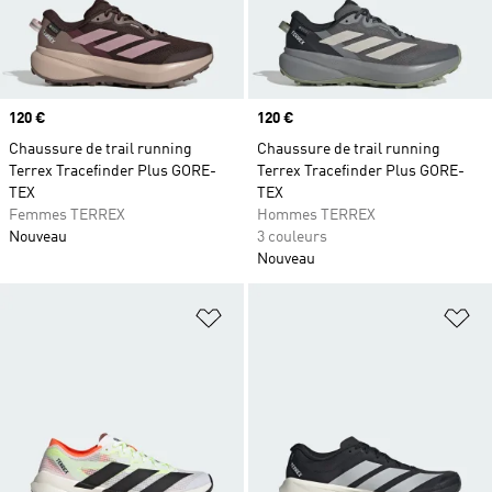
Prix
120 €
Prix
120 €
Chaussure de trail running
Chaussure de trail running
Terrex Tracefinder Plus GORE-
Terrex Tracefinder Plus GORE-
TEX
TEX
Femmes TERREX
Hommes TERREX
Nouveau
3 couleurs
Nouveau
Ajouter à la Liste de produits favor
Aj