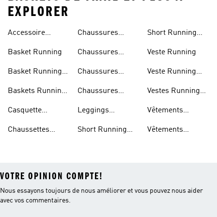
EXPLORER
Accessoire
Chaussures
Short Running
Running
Marathon
Homme
Basket Running
Chaussures
Veste Running
Running
Basket Running
Chaussures
Veste Running
Homme
Running Femmes
Femme
Baskets Running
Chaussures
Vestes Running
Femme
Running Hommes
Homme
Casquette
Leggings
Vêtements
Running
Running Femme
Running Femme
Chaussettes
Short Running
Vêtements
Running
Femme
Running Homme
VOTRE OPINION COMPTE!
Nous essayons toujours de nous améliorer et vous pouvez nous aider
avec vos commentaires.