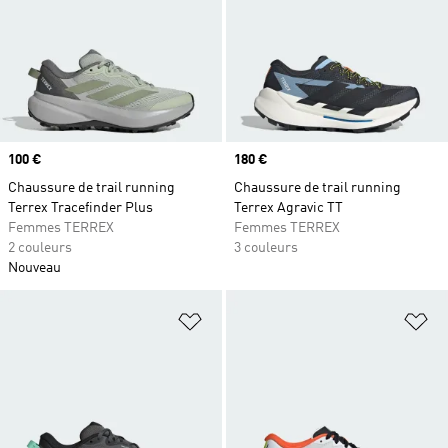
Prix
100 €
Prix
180 €
Chaussure de trail running
Chaussure de trail running
Terrex Tracefinder Plus
Terrex Agravic TT
Femmes TERREX
Femmes TERREX
2 couleurs
3 couleurs
Nouveau
Ajouter à la Liste de produits favor
Aj