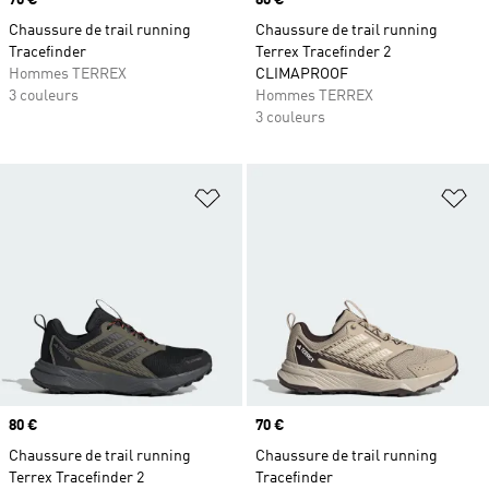
Prix
70 €
Prix
80 €
Chaussure de trail running
Chaussure de trail running
Tracefinder
Terrex Tracefinder 2
Hommes TERREX
CLIMAPROOF
3 couleurs
Hommes TERREX
3 couleurs
Ajouter à la Liste de produits favor
Aj
Prix
80 €
Prix
70 €
Chaussure de trail running
Chaussure de trail running
Terrex Tracefinder 2
Tracefinder