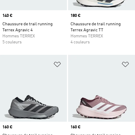
Prix
140 €
Prix
180 €
Chaussure de trail running
Chaussure de trail running
Terrex Agravic 4
Terrex Agravic TT
Hommes TERREX
Hommes TERREX
5 couleurs
4 couleurs
Ajouter à la Liste de produits favor
Aj
Prix
160 €
Prix
160 €