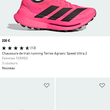
Prix
230 €
(13)
Chaussure de trail running Terrex Agravic Speed Ultra 2
Femmes TERREX
3 couleurs
Nouveau
Ajouter à la Liste de produits favor
Aj