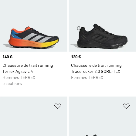
Prix
140 €
Prix
120 €
Chaussure de trail running
Chaussure de trail running
Terrex Agravic 4
Tracerocker 2.0 GORE-TEX
Hommes TERREX
Femmes TERREX
5 couleurs
Ajouter à la Liste de produits favor
Aj