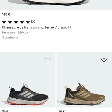
Prix
180 €
(27)
Chaussure de trail running Terrex Agravic TT
Femmes TERREX
3 couleurs
Ajouter à la Liste de produits favor
Aj