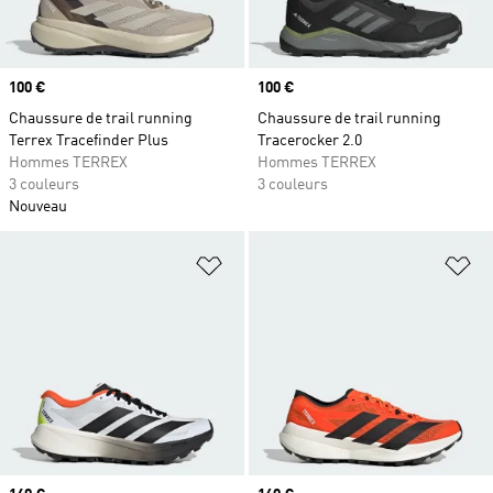
Prix
100 €
Prix
100 €
Chaussure de trail running
Chaussure de trail running
Terrex Tracefinder Plus
Tracerocker 2.0
Hommes TERREX
Hommes TERREX
3 couleurs
3 couleurs
Nouveau
Ajouter à la Liste de produits favor
Aj