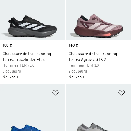
Prix
100 €
Prix
160 €
Chaussure de trail running
Chaussure de trail running
Terrex Tracefinder Plus
Terrex Agravic GTX 2
Hommes TERREX
Femmes TERREX
3 couleurs
2 couleurs
Nouveau
Nouveau
Ajouter à la Liste de produits favor
Aj