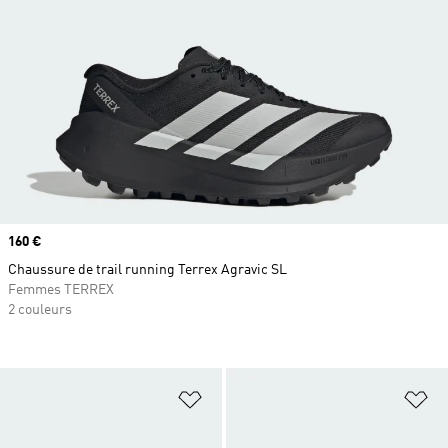
Prix
160 €
Chaussure de trail running Terrex Agravic SL
Femmes TERREX
2 couleurs
Ajouter à la Liste de produits favor
Aj