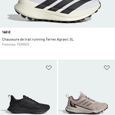
Prix
160 €
Chaussure de trail running Terrex Agravic SL
Femmes TERREX
Ajouter à la Liste de produits favor
Aj