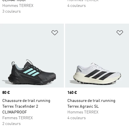
CLIMAPROOF
Hommes TERREX
Hommes TERREX
4 couleurs
3 couleurs
Ajouter à la Liste de produits favor
Aj
Prix
80 €
Prix
160 €
Chaussure de trail running
Chaussure de trail running
Terrex Tracefinder 2
Terrex Agravic SL
CLIMAPROOF
Hommes TERREX
Femmes TERREX
4 couleurs
2 couleurs