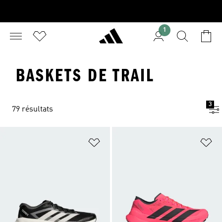
1
BASKETS DE TRAIL
3
79 résultats
Ajouter à la Liste de produits favor
Aj