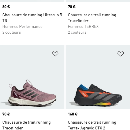
Prix
80 €
Prix
70 €
Chaussure de running Ultrarun 5
Chaussure de trail running
TR
Tracefinder
Hommes Performance
Femmes TERREX
2 couleurs
2 couleurs
Ajouter à la Liste de produits favor
Aj
Prix
70 €
Prix
160 €
Chaussure de trail running
Chaussure de trail running
Tracefinder
Terrex Agravic GTX 2