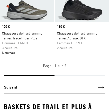
Prix
100 €
Prix
160 €
Chaussure de trail running
Chaussure de trail running
Terrex Tracefinder Plus
Terrex Agravic GTX
Hommes TERREX
Femmes TERREX
3 couleurs
2 couleurs
Nouveau
Page : 1 sur 2
Suivant
BASKETS DE TRAIL ET PLUS À