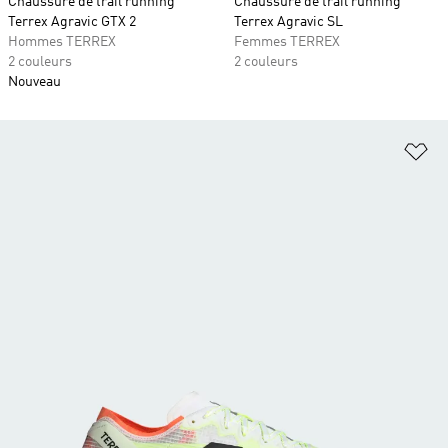
Chaussure de trail running
Chaussure de trail running
Terrex Agravic GTX 2
Terrex Agravic SL
Hommes TERREX
Femmes TERREX
2 couleurs
2 couleurs
Nouveau
Aj