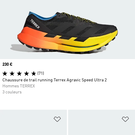
Prix
230 €
(71)
Chaussure de trail running Terrex Agravic Speed Ultra 2
Hommes TERREX
3 couleurs
Ajouter à la Liste de produits favor
Aj