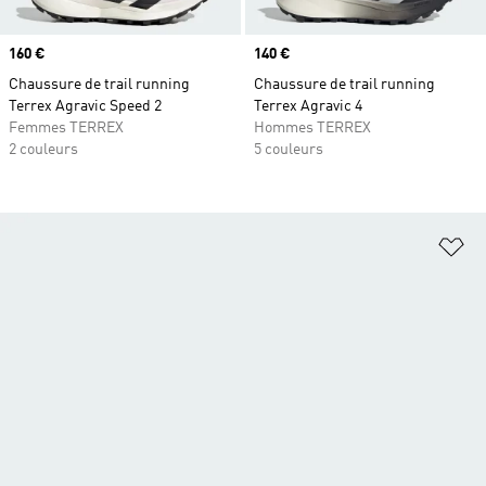
Prix
160 €
Prix
140 €
Chaussure de trail running
Chaussure de trail running
Terrex Agravic Speed 2
Terrex Agravic 4
Femmes TERREX
Hommes TERREX
2 couleurs
5 couleurs
Aj