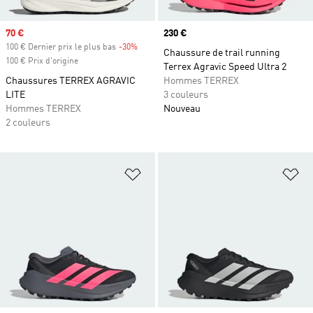
Prix soldé
70 €
Prix
230 €
100 € Dernier prix le plus bas
-30%
Rabais
Chaussure de trail running
100 € Prix d'origine
Terrex Agravic Speed Ultra 2
Chaussures TERREX AGRAVIC
Hommes TERREX
LITE
3 couleurs
Hommes TERREX
Nouveau
2 couleurs
Ajouter à la Liste de produits favor
Aj