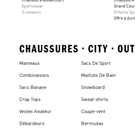
Chaussure Advancourt
Chaussure à
Sportswear
Grand Court
5 couleurs
Enfants Sp
Offre à dur
CHAUSSURES • CITY • OU
Manteaux
Sacs De Sport
Combinaisons
Maillots De Bain
Sacs Banane
Snowboard
Crop Tops
Sweat-shirts
Vestes Aviateur
Coupe-vent
Débardeurs
Bermudas