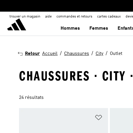
trouver un magasin
aide
commandes et retours
cartes cadeaux
dev
Hommes
Femmes
Enfant
Retour
Accueil
Chaussures
City
Outlet
CHAUSSURES · CITY 
24 résultats
Ajouter à la Li