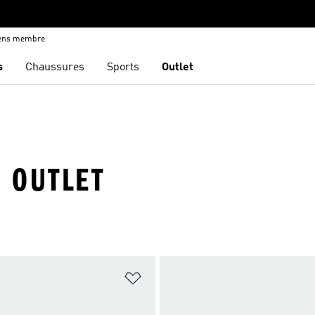
iens membre
s
Chaussures
Sports
Outlet
· OUTLET
ste de produits favoris
Ajouter à la Liste de produits favor