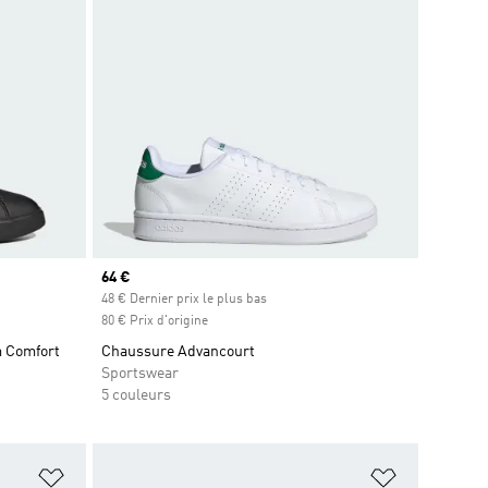
Prix actuel
64 €
48 € Dernier prix le plus bas
80 € Prix d'origine
m Comfort
Chaussure Advancourt
Sportswear
5 couleurs
is
Ajouter à la Liste de produits favoris
Ajouter à la