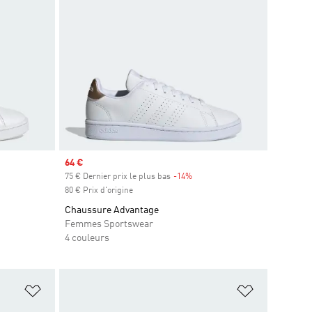
Prix soldé
64 €
75 € Dernier prix le plus bas
-14%
Rabais
80 € Prix d'origine
Chaussure Advantage
Femmes Sportswear
4 couleurs
is
Ajouter à la Liste de produits favoris
Ajouter à la