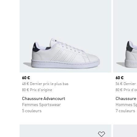
Prix actuel
60 €
Prix actuel
60 €
48 € Dernier prix le plus bas
56 € Dernier 
80 € Prix d'origine
80 € Prix d'o
Chaussure Advancourt
Chaussure 
Femmes Sportswear
Hommes Sp
5 couleurs
7 couleurs
Ajouter à la Li