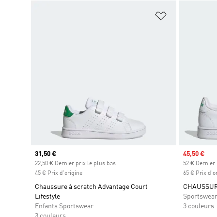
Ajouter à la Li
Prix actuel
31,50 €
Prix soldé
45,50 €
22,50 € Dernier prix le plus bas
52 € Dernier 
45 € Prix d'origine
65 € Prix d'o
Chaussure à scratch Advantage Court
CHAUSSUR
Lifestyle
Sportswea
Enfants Sportswear
3 couleurs
3 couleurs