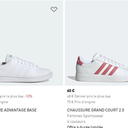
ste de produits favoris
Ajouter à la Liste de produits favor
Prix actuel
60 €
prix le plus bas
-12%
Rabais
48 € Dernier prix le plus bas
rigine
75 € Prix d'origine
E ADVANTAGE BASE
CHAUSSURE GRAND COURT 2.0
r
Femmes Sportswear
4 couleurs
Offre à durée limitée