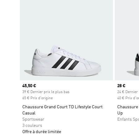
Prix actuel
45,50 €
Prix actuel
28 €
39 € Dernier prix le plus bas
24 € Dernier 
65 € Prix d'origine
40 € Prix d'o
Chaussure Grand Court TD Lifestyle Court
Chaussure 
Casual
Up
Sportswear
Enfants Sp
3 couleurs
Offre à durée limitée