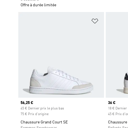
Offre à durée limitée
Ajouter à la Li
Prix actuel
56,25 €
Prix actuel
36 €
45 € Dernier prix le plus bas
18 € Dernier 
75 € Prix d'origine
45 € Prix d'o
Chaussure Grand Court SE
Chaussure à
Femmes Sportswear
Enfants Sp