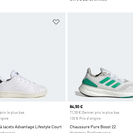
ste de produits favoris
Ajouter à la Liste de produits favor
Prix actuel
84,50 €
prix le plus bas
71,50 € Dernier prix le plus bas
rigine
130 € Prix d'origine
 lacets Advantage Lifestyle Court
Chaussure Pure Boost 22
ortswear
Hommes Performance