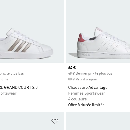
Prix actuel
64 €
prix le plus bas
48 € Dernier prix le plus bas
rigine
80 € Prix d'origine
E GRAND COURT 2.0
Chaussure Advantage
ortswear
Femmes Sportswear
4 couleurs
Offre à durée limitée
ste de produits favoris
Ajouter à la Liste de produits favor