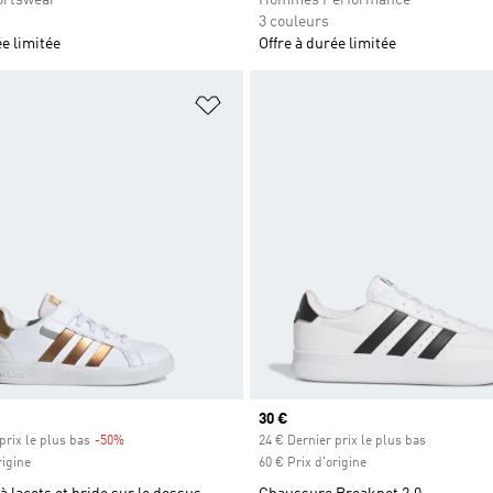
3 couleurs
ée limitée
Offre à durée limitée
ste de produits favoris
Ajouter à la Liste de produits favor
Prix actuel
30 €
prix le plus bas
-50%
Rabais
24 € Dernier prix le plus bas
rigine
60 € Prix d'origine