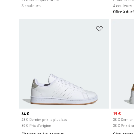
3 couleurs
4 couleurs
Offre à dur
Ajouter à la Li
Prix actuel
64 €
Prix soldé
19 €
48 € Dernier prix le plus bas
38 € Dernier 
80 € Prix d'origine
38 € Prix d'o