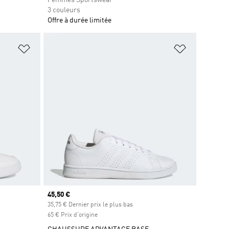
3 couleurs
Offre à durée limitée
is
Ajouter à la Liste de produits favoris
Ajouter à la
Prix actuel
45,50 €
35,75 € Dernier prix le plus bas
65 € Prix d'origine