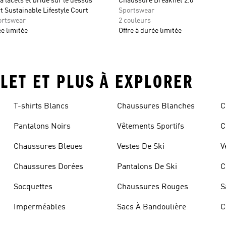
 lacets et bride sur le dessus
Chaussure Breaknet 2.0
 Sustainable Lifestyle Court
Sportswear
ortswear
2 couleurs
ée limitée
Offre à durée limitée
TLET ET PLUS À EXPLORER
T-shirts Blancs
Chaussures Blanches
C
Pantalons Noirs
Vêtements Sportifs
C
Chaussures Bleues
Vestes De Ski
V
Chaussures Dorées
Pantalons De Ski
C
Socquettes
Chaussures Rouges
S
Imperméables
Sacs À Bandoulière
C