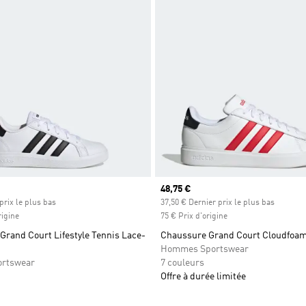
Prix actuel
48,75 €
prix le plus bas
37,50 € Dernier prix le plus bas
rigine
75 € Prix d'origine
Grand Court Lifestyle Tennis Lace-
Chaussure Grand Court Cloudfoa
Hommes Sportswear
ortswear
7 couleurs
Offre à durée limitée