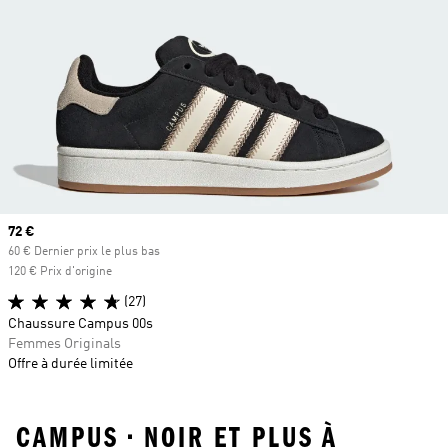
Prix actuel
72 €
60 € Dernier prix le plus bas
120 € Prix d'origine
(27)
Chaussure Campus 00s
Femmes Originals
Offre à durée limitée
CAMPUS • NOIR ET PLUS À