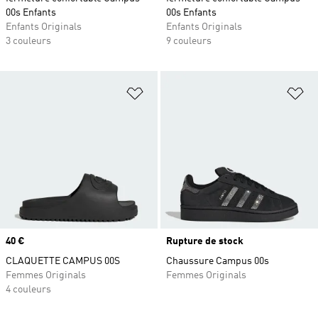
00s Enfants
00s Enfants
Enfants Originals
Enfants Originals
3 couleurs
9 couleurs
Ajouter à la Liste de produits favor
Aj
Prix
40 €
Rupture de stock
CLAQUETTE CAMPUS 00S
Chaussure Campus 00s
Femmes Originals
Femmes Originals
4 couleurs