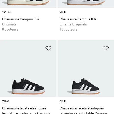
Prix
120 €
Prix
90 €
Chaussure Campus 00s
Chaussure Campus 00s
Originals
Enfants Originals
8 couleurs
13 couleurs
Ajouter à la Liste de produits favor
Aj
Prix
70 €
Prix
65 €
Chaussure lacets élastiques
Chaussure lacets élastiques
fermeture confortable Campus
fermeture confortable Campus