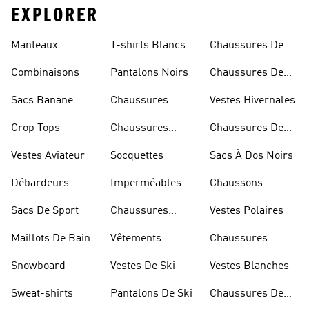
EXPLORER
Manteaux
T-shirts Blancs
Chaussures De
Rugby
Combinaisons
Pantalons Noirs
Chaussures De
Skateur
Sacs Banane
Chaussures
Vestes Hivernales
Bleues
Crop Tops
Chaussures
Chaussures De
Dorées
Marche
Vestes Aviateur
Socquettes
Sacs À Dos Noirs
Débardeurs
Imperméables
Chaussons
D'escalade
Sacs De Sport
Chaussures
Vestes Polaires
Blanches
Maillots De Bain
Vêtements
Chaussures
Sportifs
D'haltérophilie
Snowboard
Vestes De Ski
Vestes Blanches
Sweat-shirts
Pantalons De Ski
Chaussures De