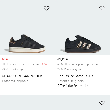
Ajouter à la Liste de produits favor
Aj
Prix soldé
63 €
Prix actuel
61,20 €
90 € Dernier prix le plus bas
-30%
Rabais
49,50 € Dernier prix le plus bas
90 € Prix d'origine
90 € Prix d'origine
CHAUSSURE CAMPUS 00s
Chaussure Campus 00s
Enfants Originals
Enfants Originals
Offre à durée limitée
Aj