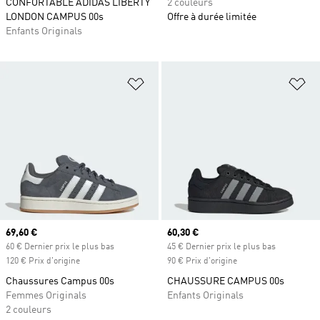
CONFORTABLE ADIDAS LIBERTY
2 couleurs
LONDON CAMPUS 00s
Offre à durée limitée
Enfants Originals
Ajouter à la Liste de produits favor
Aj
Prix actuel
69,60 €
Prix actuel
60,30 €
60 € Dernier prix le plus bas
45 € Dernier prix le plus bas
120 € Prix d'origine
90 € Prix d'origine
Chaussures Campus 00s
CHAUSSURE CAMPUS 00s
Femmes Originals
Enfants Originals
2 couleurs