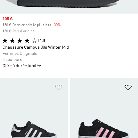
Prix soldé
105 €
150 € Dernier prix le plus bas
-30%
Rabais
150 € Prix d'origine
(43)
Chaussure Campus 00s Winter Mid
Femmes Originals
3 couleurs
Offre à durée limitée
Ajouter à la Liste de produits favor
Aj