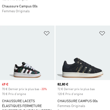
Chaussure Campus 00s
Femmes Originals
Ajouter à la Liste de produits favor
Aj
Prix soldé
49 €
Prix actuel
82,80 €
70 € Dernier prix le plus bas
-30%
Rabais
72 € Dernier prix le plus bas
70 € Prix d'origine
120 € Prix d'origine
CHAUSSURE LACETS
CHAUSSURE CAMPUS 00s
ÉLASTIQUES FERMETURE
Femmes Originals