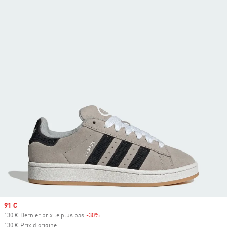
Prix soldé
91 €
130 € Dernier prix le plus bas
-30%
Rabais
130 € Prix d'origine