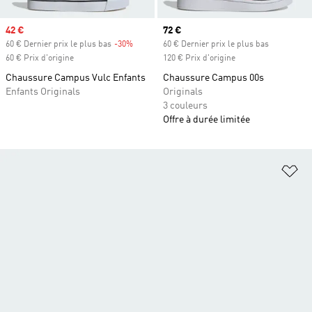
Prix soldé
42 €
Prix actuel
72 €
60 € Dernier prix le plus bas
-30%
Rabais
60 € Dernier prix le plus bas
60 € Prix d'origine
120 € Prix d'origine
Chaussure Campus Vulc Enfants
Chaussure Campus 00s
Enfants Originals
Originals
3 couleurs
Offre à durée limitée
Aj