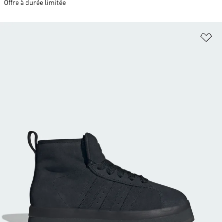
Offre à durée limitée
Aj