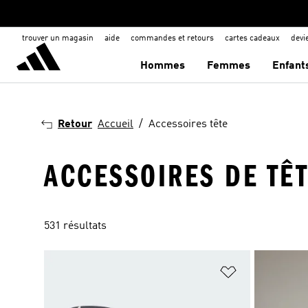
trouver un magasin
aide
commandes et retours
cartes cadeaux
dev
Hommes
Femmes
Enfant
Retour
Accueil
Accessoires tête
ACCESSOIRES DE TÊ
531 résultats
Ajouter à la Li