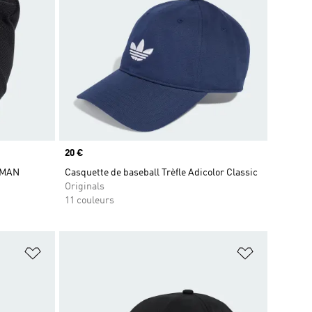
Prix
20 €
RMAN
Casquette de baseball Trèfle Adicolor Classic
Originals
11 couleurs
is
Ajouter à la Liste de produits favoris
Ajouter à la