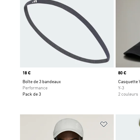
Prix
18 €
Prix
80 €
Boîte de 3 bandeaux
Casquette 
Performance
Y-3
Pack de 3
2 couleurs
Ajouter à la Li