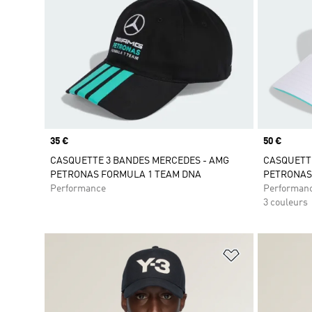
Prix
35 €
Prix
50 €
CASQUETTE 3 BANDES MERCEDES - AMG
CASQUETTE
PETRONAS FORMULA 1 TEAM DNA
PETRONAS
Performance
Performan
3 couleurs
Ajouter à la Li