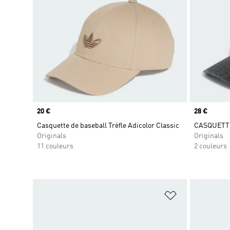
Prix
20 €
Prix
28 €
Casquette de baseball Trèfle Adicolor Classic
CASQUETT
Originals
Originals
11 couleurs
2 couleurs
Ajouter à la Li