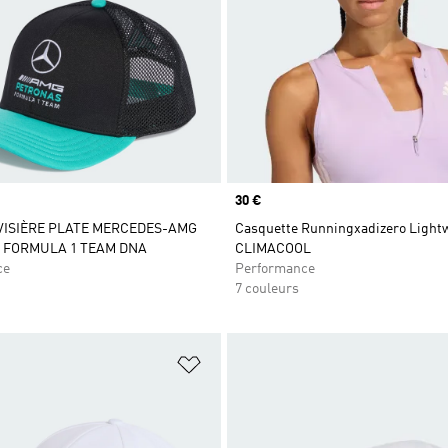
Prix
30 €
 VISIÈRE PLATE MERCEDES-AMG
Casquette Runningxadizero Light
 FORMULA 1 TEAM DNA
CLIMACOOL
ce
Performance
7 couleurs
ste de produits favoris
Ajouter à la Liste de produits favor