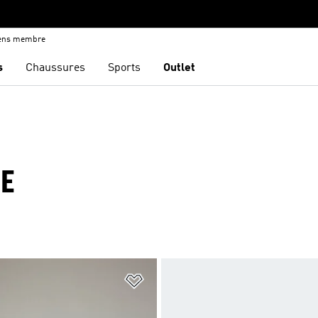
iens membre
s
Chaussures
Sports
Outlet
TE
ste de produits favoris
Ajouter à la Liste de produits favor