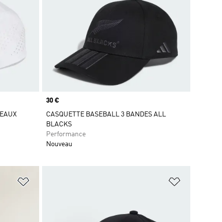
Prix
30 €
NEAUX
CASQUETTE BASEBALL 3 BANDES ALL
BLACKS
Performance
Nouveau
is
Ajouter à la Liste de produits favoris
Ajouter à la