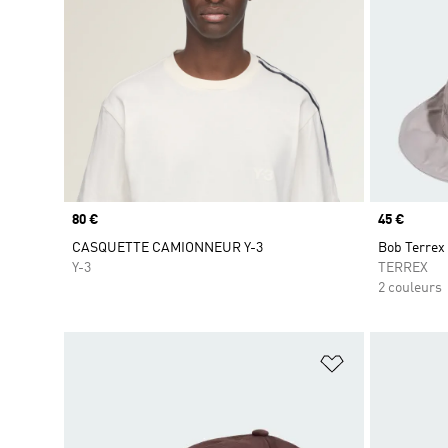
Prix
80 €
Prix
45 €
CASQUETTE CAMIONNEUR Y-3
Bob Terrex
Y-3
TERREX
2 couleurs
Ajouter à la Li