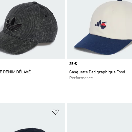
Prix
25 €
E DENIM DÉLAVÉ
Casquette Dad graphique Food
Performance
ste de produits favoris
Ajouter à la Liste de produits favor