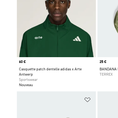
Prix
60 €
Prix
25 €
Casquette patch dentelle adidas x Arte
BANDANA 
Antwerp
TERREX
Sportswear
Nouveau
Ajouter à la Li