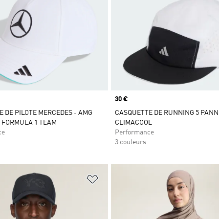
Prix
30 €
 DE PILOTE MERCEDES - AMG
CASQUETTE DE RUNNING 5 PAN
 FORMULA 1 TEAM
CLIMACOOL
ce
Performance
3 couleurs
ste de produits favoris
Ajouter à la Liste de produits favor