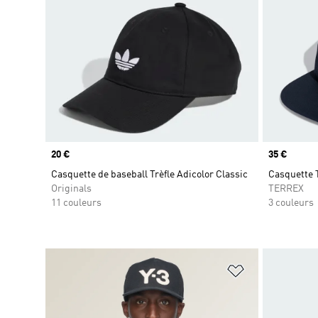
Prix
20 €
Prix
35 €
Casquette de baseball Trèfle Adicolor Classic
Casquette 
Originals
TERREX
11 couleurs
3 couleurs
Ajouter à la Li