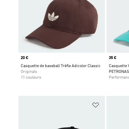
Prix
20 €
Prix
35 €
Casquette de baseball Trèfle Adicolor Classic
Casquette
Originals
PETRONAS
11 couleurs
Performan
Ajouter à la Li