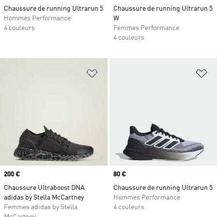
Chaussure de running Ultrarun 5
Chaussure de running Ultrarun 5
Hommes Performance
W
4 couleurs
Femmes Performance
4 couleurs
Ajouter à la Liste de produits favor
Aj
Prix
200 €
Prix
80 €
Chaussure Ultraboost DNA
Chaussure de running Ultrarun 5
adidas by Stella McCartney
Hommes Performance
Femmes adidas by Stella
4 couleurs