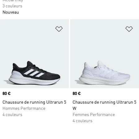
McCartney
3 couleurs
Nouveau
Ajouter à la Liste de produits favor
Aj
Prix
80 €
Prix
80 €
Chaussure de running Ultrarun 5
Chaussure de running Ultrarun 5
Hommes Performance
W
4 couleurs
Femmes Performance
4 couleurs