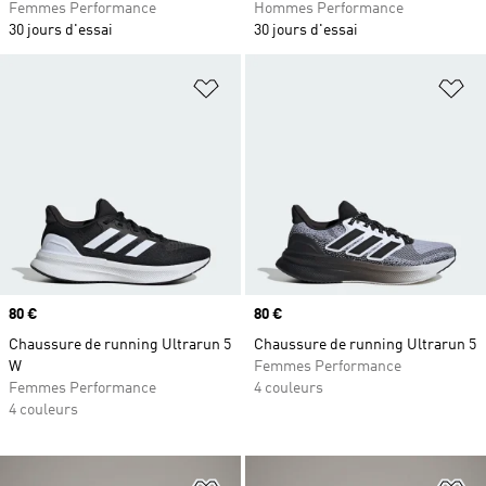
Femmes Performance
Hommes Performance
30 jours d'essai
30 jours d'essai
Ajouter à la Liste de produits favor
Aj
Prix
80 €
Prix
80 €
Chaussure de running Ultrarun 5
Chaussure de running Ultrarun 5
W
Femmes Performance
Femmes Performance
4 couleurs
4 couleurs
Ajouter à la Liste de produits favor
Aj