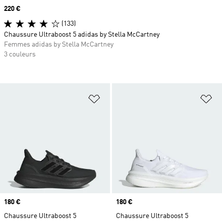
Prix
220 €
(133)
Chaussure Ultraboost 5 adidas by Stella McCartney
Femmes adidas by Stella McCartney
3 couleurs
Ajouter à la Liste de produits favor
Aj
Prix
180 €
Prix
180 €
Chaussure Ultraboost 5
Chaussure Ultraboost 5