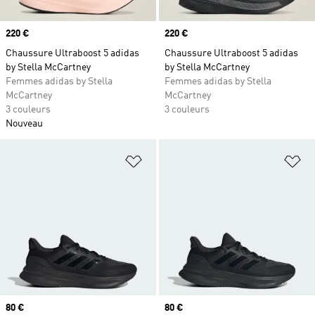
Prix
220 €
Prix
220 €
Chaussure Ultraboost 5 adidas
Chaussure Ultraboost 5 adidas
by Stella McCartney
by Stella McCartney
Femmes adidas by Stella
Femmes adidas by Stella
McCartney
McCartney
3 couleurs
3 couleurs
Nouveau
Ajouter à la Liste de produits favor
Aj
Prix
80 €
Prix
80 €