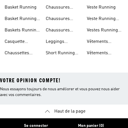
Running
Marathon
Homme
Basket Running
Chaussures
Veste Running
Running
Basket Running
Chaussures
Veste Running
Homme
Running Femmes
Femme
Baskets Running
Chaussures
Vestes Running
Femme
Running Hommes
Homme
Casquette
Leggings
Vêtements
Running
Running Femme
Running Femme
Chaussettes
Short Running
Vêtements
Running
Femme
Running Homme
VOTRE OPINION COMPTE!
Nous essayons toujours de nous améliorer et vous pouvez nous aider
avec vos commentaires.
Haut de la page
Se connecter
Mon panier (0)