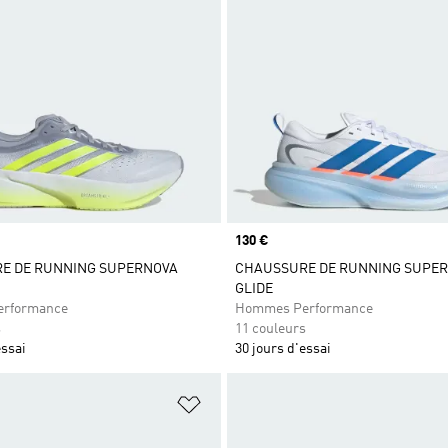
Prix
130 €
E DE RUNNING SUPERNOVA
CHAUSSURE DE RUNNING SUPE
GLIDE
rformance
Hommes Performance
s
11 couleurs
essai
30 jours d'essai
ste de produits favoris
Ajouter à la Liste de produits favor