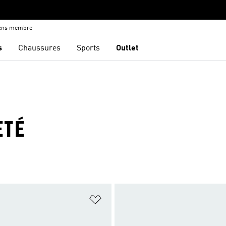
iens membre
s
Chaussures
Sports
Outlet
ETÉ
ste de produits favoris
Ajouter à la Liste de produits favor