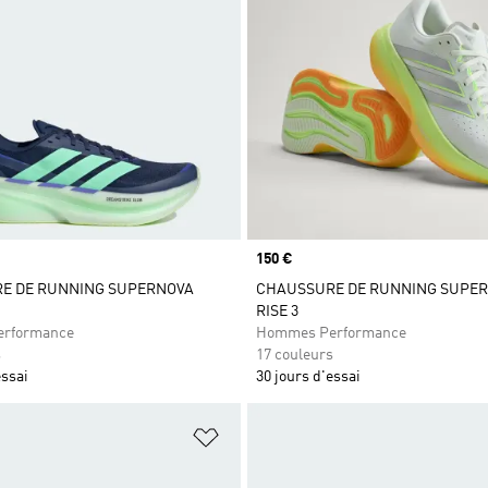
Prix
150 €
E DE RUNNING SUPERNOVA
CHAUSSURE DE RUNNING SUPE
RISE 3
rformance
Hommes Performance
s
17 couleurs
essai
30 jours d'essai
ste de produits favoris
Ajouter à la Liste de produits favor