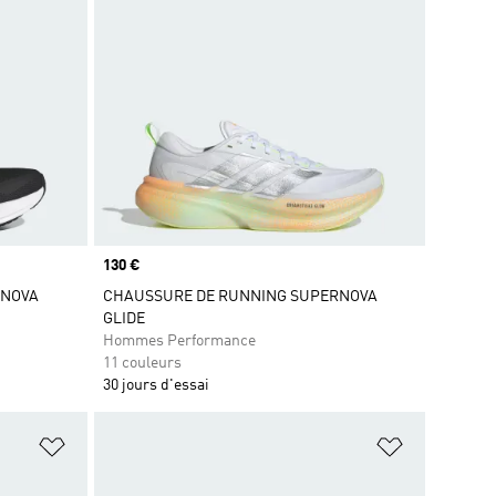
Prix
130 €
RNOVA
CHAUSSURE DE RUNNING SUPERNOVA
GLIDE
Hommes Performance
11 couleurs
30 jours d'essai
is
Ajouter à la Liste de produits favoris
Ajouter à la