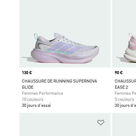
Prix
130 €
Prix
90 €
CHAUSSURE DE RUNNING SUPERNOVA
CHAUSSUR
GLIDE
EASE 2
Femmes Performance
Femmes Pe
10 couleurs
5 couleurs
30 jours d'essai
30 jours d'
Ajouter à la Li