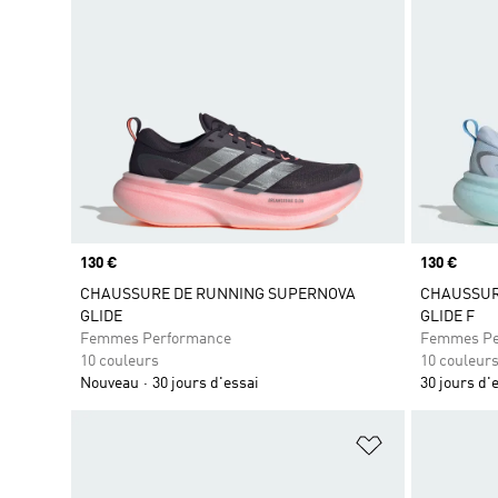
Prix
130 €
Prix
130 €
CHAUSSURE DE RUNNING SUPERNOVA
CHAUSSUR
GLIDE
GLIDE F
Femmes Performance
Femmes Pe
10 couleurs
10 couleur
Nouveau
30 jours d'essai
30 jours d'
Ajouter à la Li