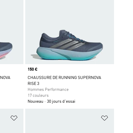
Prix
150 €
RNOVA
CHAUSSURE DE RUNNING SUPERNOVA
RISE 3
Hommes Performance
17 couleurs
Nouveau
30 jours d'essai
is
Ajouter à la Liste de produits favoris
Ajouter à la