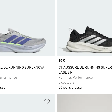
Prix
90 €
E DE RUNNING SUPERNOVA
CHAUSSURE DE RUNNING SUPE
EASE 2 F
rformance
Femmes Performance
s
5 couleurs
essai
30 jours d'essai
ste de produits favoris
Ajouter à la Liste de produits favor