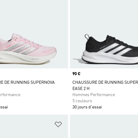
Prix
90 €
E DE RUNNING SUPERNOVA
CHAUSSURE DE RUNNING SUPE
EASE 2 H
rformance
Hommes Performance
5 couleurs
essai
30 jours d'essai
ste de produits favoris
Ajouter à la Liste de produits favor