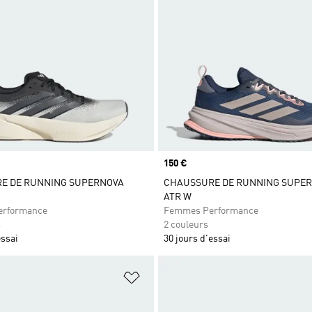
Prix
150 €
E DE RUNNING SUPERNOVA
CHAUSSURE DE RUNNING SUPER
ATR W
rformance
Femmes Performance
s
2 couleurs
essai
30 jours d'essai
ste de produits favoris
Ajouter à la Liste de produits favor