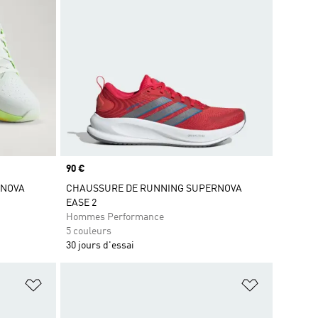
Prix
90 €
RNOVA
CHAUSSURE DE RUNNING SUPERNOVA
EASE 2
Hommes Performance
5 couleurs
30 jours d'essai
is
Ajouter à la Liste de produits favoris
Ajouter à la