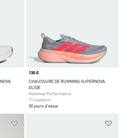
Prix
130 €
RNOVA
CHAUSSURE DE RUNNING SUPERNOVA
GLIDE
Hommes Performance
11 couleurs
30 jours d'essai
is
Ajouter à la Liste de produits favoris
Ajouter à la