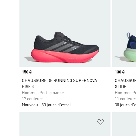
Prix
150 €
Prix
130 €
CHAUSSURE DE RUNNING SUPERNOVA
CHAUSSUR
RISE 3
GLIDE
Hommes Performance
Hommes Pe
17 couleurs
11 couleur
Nouveau
30 jours d'essai
30 jours d'
Ajouter à la Li