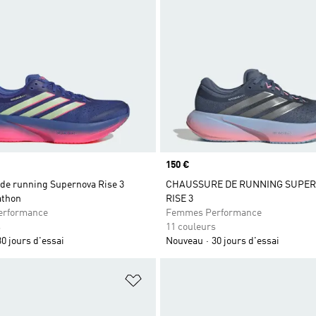
Prix
150 €
de running Supernova Rise 3
CHAUSSURE DE RUNNING SUPE
athon
RISE 3
rformance
Femmes Performance
s
11 couleurs
30 jours d'essai
Nouveau
30 jours d'essai
ste de produits favoris
Ajouter à la Liste de produits favor