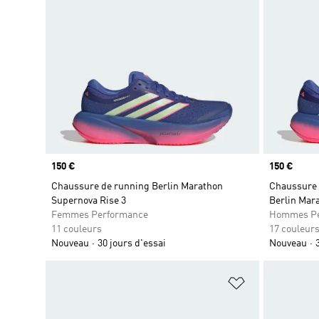
Prix
150 €
Prix
150 €
Chaussure de running Berlin Marathon
Chaussure 
Supernova Rise 3
Berlin Mar
Femmes Performance
Hommes Pe
11 couleurs
17 couleur
Nouveau
30 jours d'essai
Nouveau
Ajouter à la Li