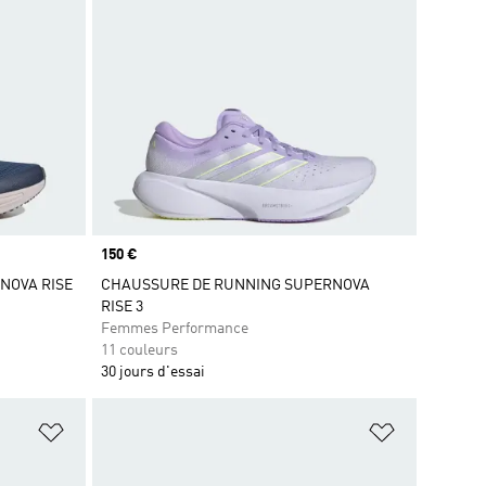
Prix
150 €
NOVA RISE
CHAUSSURE DE RUNNING SUPERNOVA
RISE 3
Femmes Performance
11 couleurs
30 jours d'essai
is
Ajouter à la Liste de produits favoris
Ajouter à la