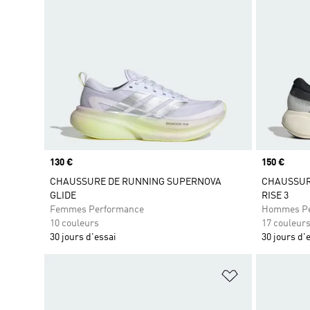
Prix
130 €
Prix
150 €
CHAUSSURE DE RUNNING SUPERNOVA
CHAUSSUR
GLIDE
RISE 3
Femmes Performance
Hommes Pe
10 couleurs
17 couleur
30 jours d'essai
30 jours d'
Ajouter à la Li