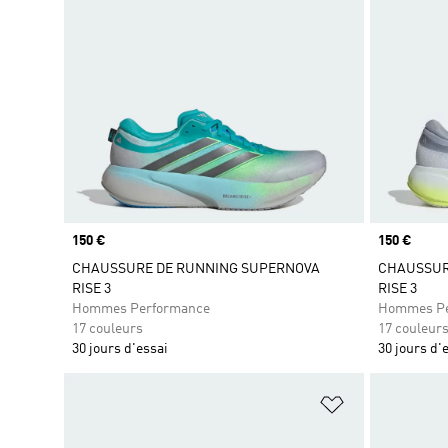
Prix
150 €
Prix
150 €
CHAUSSURE DE RUNNING SUPERNOVA
CHAUSSUR
RISE 3
RISE 3
Hommes Performance
Hommes Pe
17 couleurs
17 couleur
30 jours d'essai
30 jours d'
Ajouter à la Li