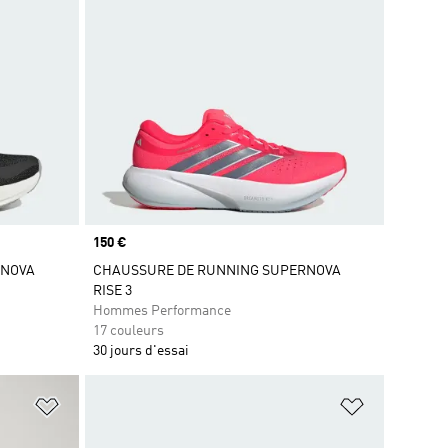
Prix
150 €
RNOVA
CHAUSSURE DE RUNNING SUPERNOVA
RISE 3
Hommes Performance
17 couleurs
30 jours d'essai
is
Ajouter à la Liste de produits favoris
Ajouter à la