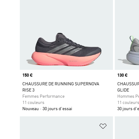
Prix
150 €
Prix
130 €
CHAUSSURE DE RUNNING SUPERNOVA
CHAUSSUR
RISE 3
GLIDE
Femmes Performance
Hommes Pe
11 couleurs
11 couleur
Nouveau
30 jours d'essai
30 jours d'
Ajouter à la Li