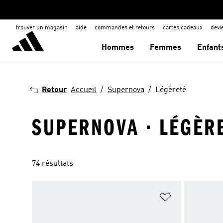
trouver un magasin
aide
commandes et retours
cartes cadeaux
dev
Hommes
Femmes
Enfant
Retour
Accueil
Supernova
Légèreté
SUPERNOVA · LÉGÈR
74 résultats
Ajouter à la Li