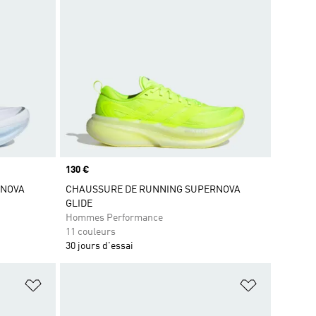
Prix
130 €
RNOVA
CHAUSSURE DE RUNNING SUPERNOVA
GLIDE
Hommes Performance
11 couleurs
30 jours d'essai
is
Ajouter à la Liste de produits favoris
Ajouter à la