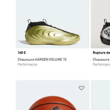
Prix
160 €
Rupture de
Chaussure HARDEN VOLUME 10
Chaussure 
Performance
Performan
Ajouter à la Li