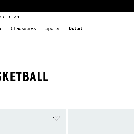
iens membre
s
Chaussures
Sports
Outlet
SKETBALL
ste de produits favoris
Ajouter à la Liste de produits favor