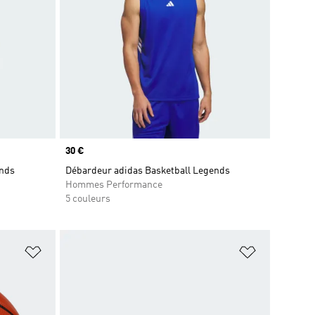
Prix
30 €
ends
Débardeur adidas Basketball Legends
Hommes Performance
5 couleurs
is
Ajouter à la Liste de produits favoris
Ajouter à la