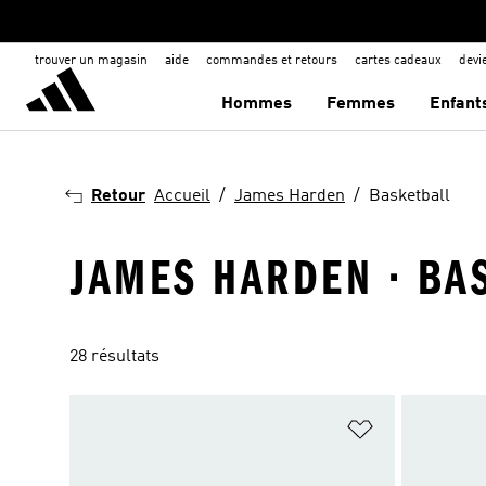
trouver un magasin
aide
commandes et retours
cartes cadeaux
dev
Hommes
Femmes
Enfant
Retour
Accueil
James Harden
Basketball
JAMES HARDEN · BA
28 résultats
Ajouter à la Li