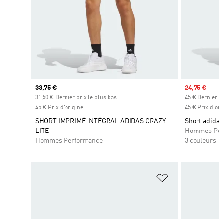
Prix actuel
33,75 €
Prix soldé
24,75 €
31,50 € Dernier prix le plus bas
45 € Dernier 
45 € Prix d'origine
45 € Prix d'o
SHORT IMPRIMÉ INTÉGRAL ADIDAS CRAZY
Short adida
LITE
Hommes Pe
Hommes Performance
3 couleurs
Ajouter à la Li