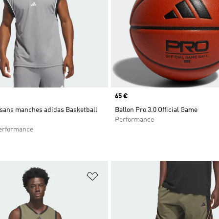
Prix
65 €
sans manches adidas Basketball
Ballon Pro 3.0 Official Game
Performance
rformance
ste de produits favoris
Ajouter à la Liste de produits favor