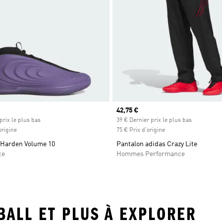
Prix actuel
42,75 €
prix le plus bas
39 € Dernier prix le plus bas
origine
75 € Prix d'origine
Harden Volume 10
Pantalon adidas Crazy Lite
ce
Hommes Performance
BALL ET PLUS À EXPLORER