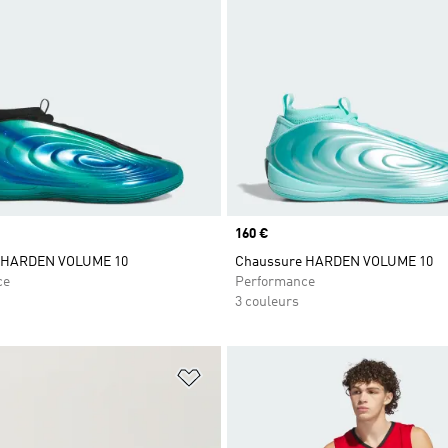
Prix
160 €
 HARDEN VOLUME 10
Chaussure HARDEN VOLUME 10
ce
Performance
3 couleurs
ste de produits favoris
Ajouter à la Liste de produits favor