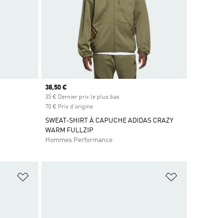
Prix actuel
38,50 €
35 € Dernier prix le plus bas
70 € Prix d'origine
SWEAT-SHIRT À CAPUCHE ADIDAS CRAZY
WARM FULLZIP
Hommes Performance
is
Ajouter à la Liste de produits favoris
Ajouter à la