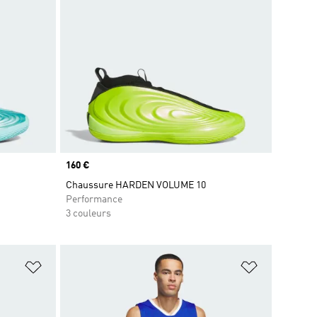
Prix
160 €
Chaussure HARDEN VOLUME 10
Performance
3 couleurs
is
Ajouter à la Liste de produits favoris
Ajouter à la