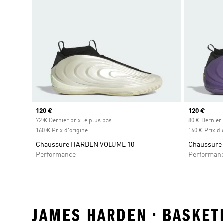
Prix actuel
120 €
Prix actuel
120 €
72 € Dernier prix le plus bas
80 € Dernier 
160 € Prix d'origine
160 € Prix d'
Chaussure HARDEN VOLUME 10
Chaussure 
Performance
Performan
JAMES HARDEN • BASKET