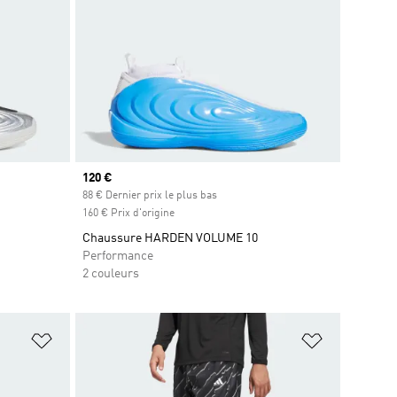
Prix actuel
120 €
88 € Dernier prix le plus bas
160 € Prix d'origine
Chaussure HARDEN VOLUME 10
Performance
2 couleurs
is
Ajouter à la Liste de produits favoris
Ajouter à la