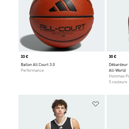
Prix
33 €
Prix
30 €
Ballon All Court 3.0
Débardeur 
Performance
All-World
Hommes Pe
5 couleurs
Ajouter à la Li