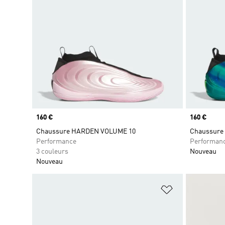
Prix
160 €
Prix
160 €
Chaussure HARDEN VOLUME 10
Chaussure
Performance
Performan
3 couleurs
Nouveau
Nouveau
Ajouter à la Li