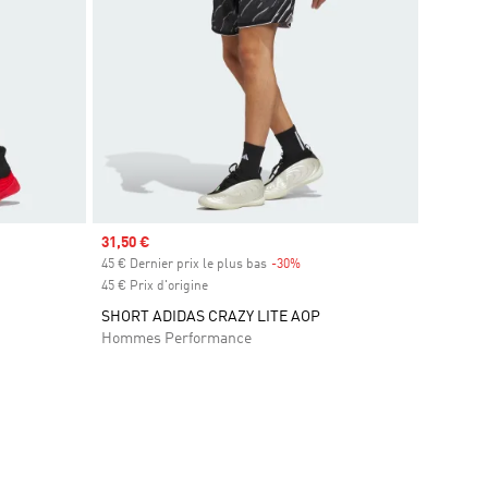
Prix soldé
31,50 €
45 € Dernier prix le plus bas
-30%
Rabais
45 € Prix d'origine
SHORT ADIDAS CRAZY LITE AOP
Hommes Performance