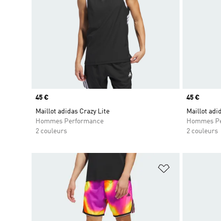
Prix
45 €
Prix
45 €
Maillot adidas Crazy Lite
Maillot adi
Hommes Performance
Hommes Pe
2 couleurs
2 couleurs
Ajouter à la Li