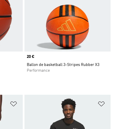
Prix
20 €
Ballon de basketball 3-Stripes Rubber X3
Performance
is
Ajouter à la Liste de produits favoris
Ajouter à la