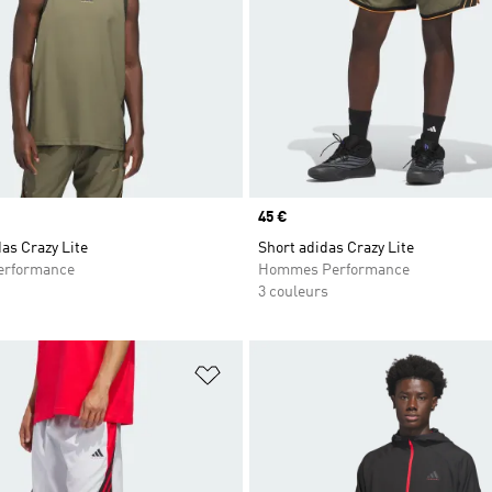
Prix
45 €
das Crazy Lite
Short adidas Crazy Lite
rformance
Hommes Performance
3 couleurs
ste de produits favoris
Ajouter à la Liste de produits favor