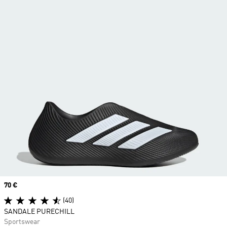
Prix
70 €
(40)
SANDALE PURECHILL
Sportswear