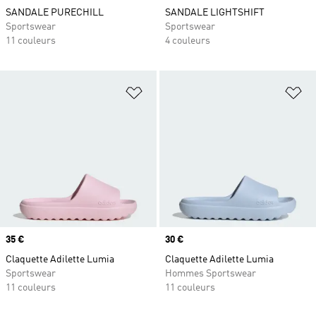
SANDALE PURECHILL
SANDALE LIGHTSHIFT
Sportswear
Sportswear
11 couleurs
4 couleurs
Ajouter à la Liste de produits favor
Aj
Prix
35 €
Prix
30 €
Claquette Adilette Lumia
Claquette Adilette Lumia
Sportswear
Hommes Sportswear
11 couleurs
11 couleurs