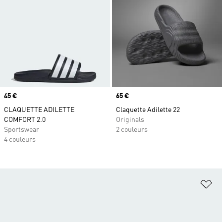
Prix
45 €
Prix
65 €
CLAQUETTE ADILETTE
Claquette Adilette 22
COMFORT 2.0
Originals
Sportswear
2 couleurs
4 couleurs
Aj