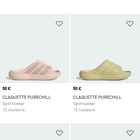
Ajouter à la Liste de produits favor
Aj
Prix
50 €
Prix
50 €
CLAQUETTE PURECHILL
CLAQUETTE PURECHILL
Sportswear
Sportswear
12 couleurs
12 couleurs
Ajouter à la Liste de produits favor
Aj