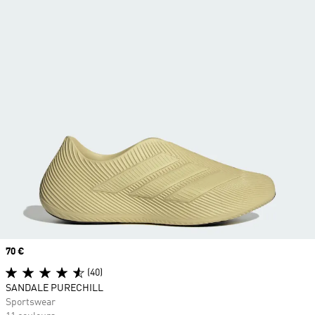
Prix
70 €
(40)
SANDALE PURECHILL
Sportswear