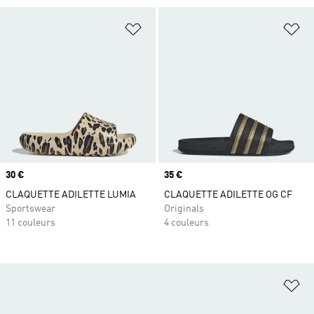
Ajouter à la Liste de produits favor
Aj
Prix
30 €
Prix
35 €
CLAQUETTE ADILETTE LUMIA
CLAQUETTE ADILETTE OG CF
Sportswear
Originals
11 couleurs
4 couleurs
Aj