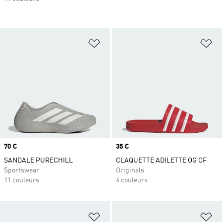
Ajouter à la Liste de produits favor
Aj
Prix
70 €
Prix
35 €
SANDALE PURECHILL
CLAQUETTE ADILETTE OG CF
Sportswear
Originals
11 couleurs
4 couleurs
Ajouter à la Liste de produits favor
Aj