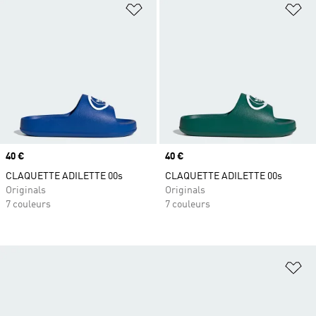
Ajouter à la Liste de produits favor
Aj
Prix
40 €
Prix
40 €
CLAQUETTE ADILETTE 00s
CLAQUETTE ADILETTE 00s
Originals
Originals
7 couleurs
7 couleurs
Aj