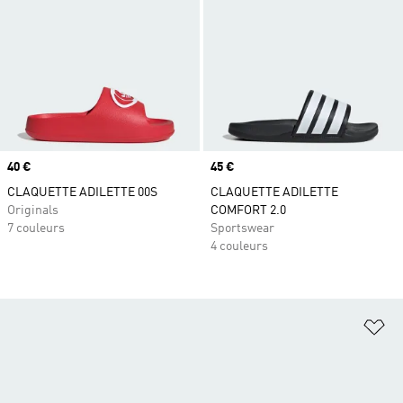
Prix
40 €
Prix
45 €
CLAQUETTE ADILETTE 00S
CLAQUETTE ADILETTE
Originals
COMFORT 2.0
7 couleurs
Sportswear
4 couleurs
Aj