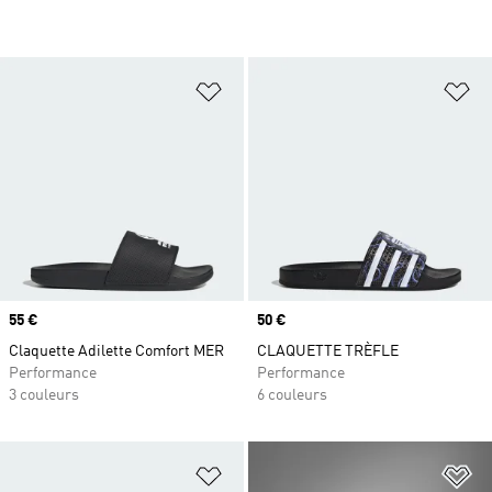
Ajouter à la Liste de produits favor
Aj
Prix
55 €
Prix
50 €
Claquette Adilette Comfort MER
CLAQUETTE TRÈFLE
Performance
Performance
3 couleurs
6 couleurs
Ajouter à la Liste de produits favor
Aj