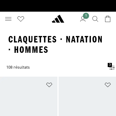
1
CLAQUETTES · NATATION
· HOMMES
3
108 résultats
Ajouter à la Liste de produits favor
Aj