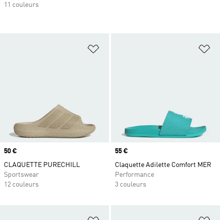
11 couleurs
Ajouter à la Liste de produits favor
Aj
Prix
50 €
Prix
55 €
CLAQUETTE PURECHILL
Claquette Adilette Comfort MER
Sportswear
Performance
12 couleurs
3 couleurs
Ajouter à la Liste de produits favor
Aj