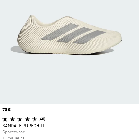
Prix
70 €
(40)
SANDALE PURECHILL
Sportswear
11 couleurs