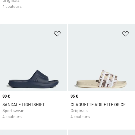
Originals
4 couleurs
Ajouter à la Liste de produits favor
Aj
Prix
30 €
Prix
35 €
SANDALE LIGHTSHIFT
CLAQUETTE ADILETTE OG CF
Sportswear
Originals
4 couleurs
4 couleurs