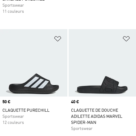
Sportswear
11 couleurs
Ajouter à la Liste de produits favor
Aj
Prix
50 €
Prix
40 €
CLAQUETTE PURECHILL
CLAQUETTE DE DOUCHE
Sportswear
ADILETTE ADIDAS MARVEL
12 couleurs
SPIDER-MAN
Sportswear