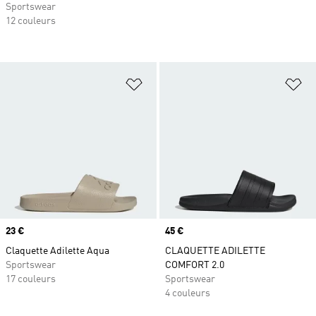
Sportswear
12 couleurs
Ajouter à la Liste de produits favor
Aj
Prix
23 €
Prix
45 €
Claquette Adilette Aqua
CLAQUETTE ADILETTE
Sportswear
COMFORT 2.0
17 couleurs
Sportswear
4 couleurs