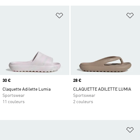
Ajouter à la Liste de produits favor
Aj
Prix
30 €
Prix
28 €
Claquette Adilette Lumia
CLAQUETTE ADILETTE LUMIA
Sportswear
Sportswear
11 couleurs
2 couleurs
Aj