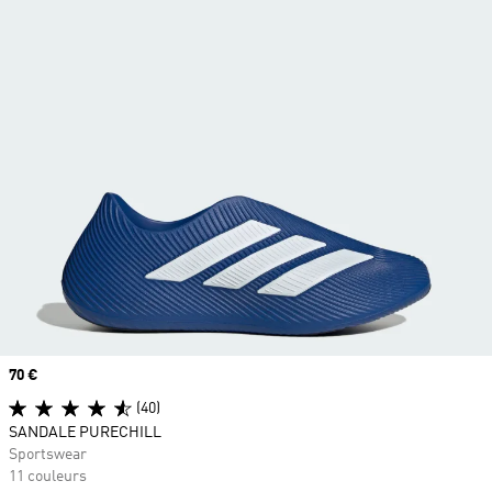
Prix
70 €
(40)
SANDALE PURECHILL
Sportswear
11 couleurs