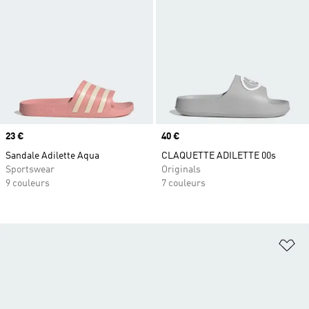
Prix
23 €
Prix
40 €
Sandale Adilette Aqua
CLAQUETTE ADILETTE 00s
Sportswear
Originals
9 couleurs
7 couleurs
Aj