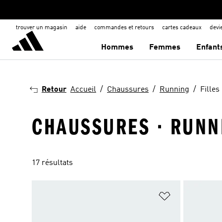
trouver un magasin
aide
commandes et retours
cartes cadeaux
dev
Hommes
Femmes
Enfant
Retour
Accueil
Chaussures
Running
Filles
CHAUSSURES · RUNNI
17 résultats
Ajouter à la Li