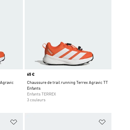
Prix
65 €
 Agravic
Chaussure de trail running Terrex Agravic TT
Enfants
Enfants TERREX
3 couleurs
is
Ajouter à la Liste de produits favoris
Ajouter à la