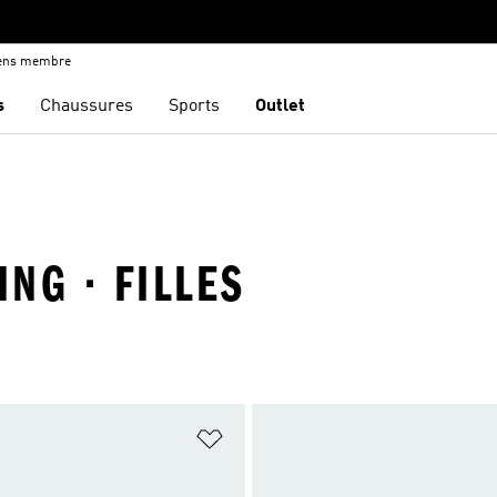
iens membre
s
Chaussures
Sports
Outlet
NG · FILLES
ste de produits favoris
Ajouter à la Liste de produits favor