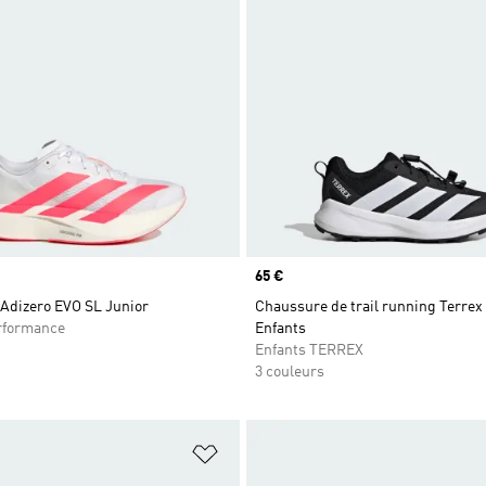
Prix
65 €
Adizero EVO SL Junior
Chaussure de trail running Terrex
rformance
Enfants
Enfants TERREX
3 couleurs
ste de produits favoris
Ajouter à la Liste de produits favor