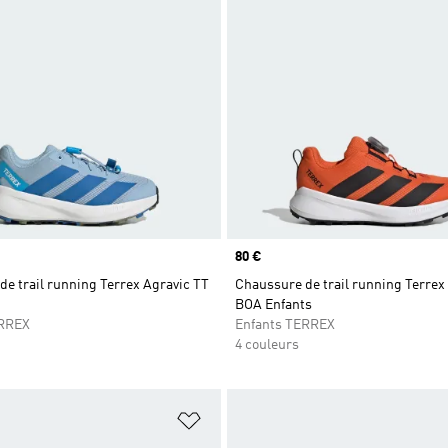
Prix
80 €
e trail running Terrex Agravic TT
Chaussure de trail running Terrex
BOA Enfants
ERREX
Enfants TERREX
4 couleurs
ste de produits favoris
Ajouter à la Liste de produits favor