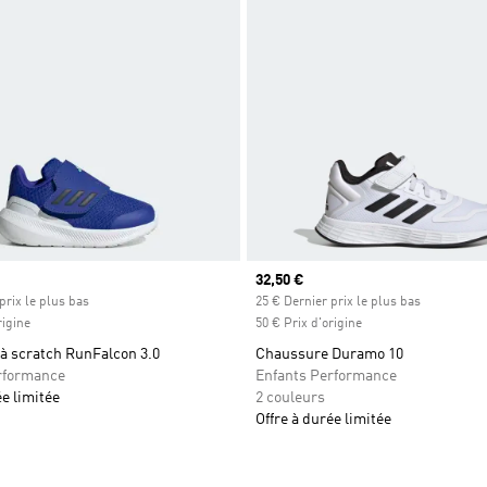
Prix actuel
32,50 €
prix le plus bas
25 € Dernier prix le plus bas
rigine
50 € Prix d'origine
à scratch RunFalcon 3.0
Chaussure Duramo 10
rformance
Enfants Performance
ée limitée
2 couleurs
Offre à durée limitée
ste de produits favoris