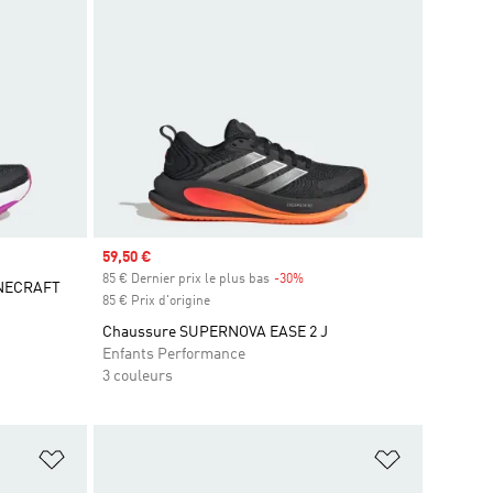
Prix soldé
59,50 €
85 € Dernier prix le plus bas
-30%
Rabais
INECRAFT
85 € Prix d'origine
Chaussure SUPERNOVA EASE 2 J
Enfants Performance
3 couleurs
is
Ajouter à la Liste de produits favoris
Ajouter à la