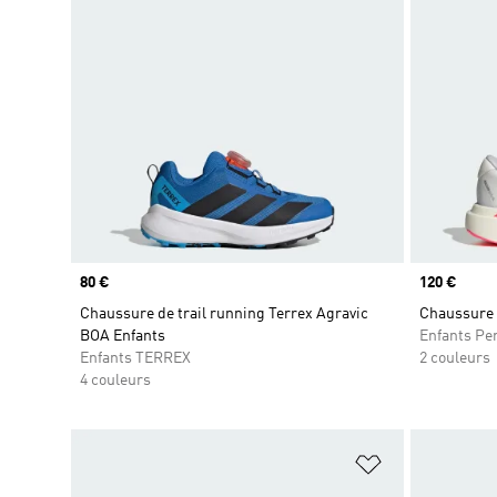
Prix
80 €
Prix
120 €
Chaussure de trail running Terrex Agravic
Chaussure 
BOA Enfants
Enfants Pe
Enfants TERREX
2 couleurs
4 couleurs
Ajouter à la Li