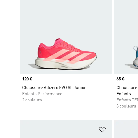
Prix
120 €
Prix
65 €
Chaussure Adizero EVO SL Junior
Chaussure d
Enfants Performance
Enfants
2 couleurs
Enfants T
3 couleurs
Ajouter à la Li