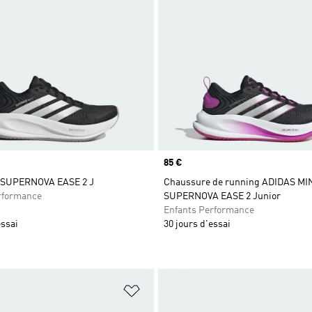
Prix
85 €
 SUPERNOVA EASE 2 J
Chaussure de running ADIDAS M
rformance
SUPERNOVA EASE 2 Junior
Enfants Performance
essai
30 jours d'essai
ste de produits favoris
Ajouter à la Liste de produits favor