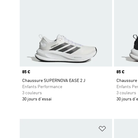
Prix
85 €
Prix
85 €
Chaussure SUPERNOVA EASE 2 J
Chaussure
Enfants Performance
Enfants Pe
3 couleurs
3 couleurs
30 jours d'essai
30 jours d'
Ajouter à la Li