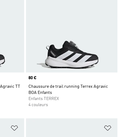
Prix
80 €
 Agravic TT
Chaussure de trail running Terrex Agravic
BOA Enfants
Enfants TERREX
4 couleurs
is
Ajouter à la Liste de produits favoris
Ajouter à la