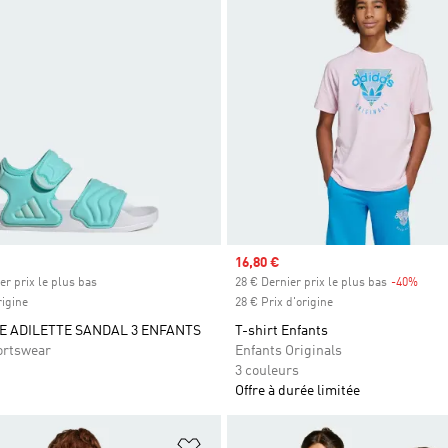
Prix soldé
16,80 €
er prix le plus bas
28 € Dernier prix le plus bas
-40%
Rabai
rigine
28 € Prix d'origine
 ADILETTE SANDAL 3 ENFANTS
T-shirt Enfants
ortswear
Enfants Originals
3 couleurs
Offre à durée limitée
ste de produits favoris
Ajouter à la Liste de produits favor