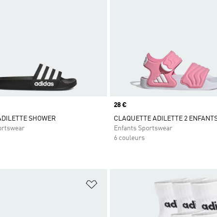
Prix
28 €
ADILETTE SHOWER
CLAQUETTE ADILETTE 2 ENFANT
ortswear
Enfants Sportswear
6 couleurs
ste de produits favoris
Ajouter à la Liste de produits favor