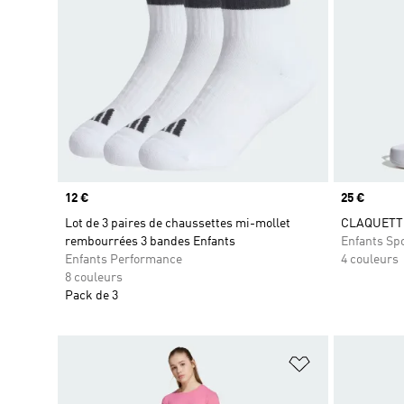
Prix
12 €
Prix
25 €
Lot de 3 paires de chaussettes mi-mollet
CLAQUETTE
rembourrées 3 bandes Enfants
Enfants Sp
Enfants Performance
4 couleurs
8 couleurs
Pack de 3
Ajouter à la Li