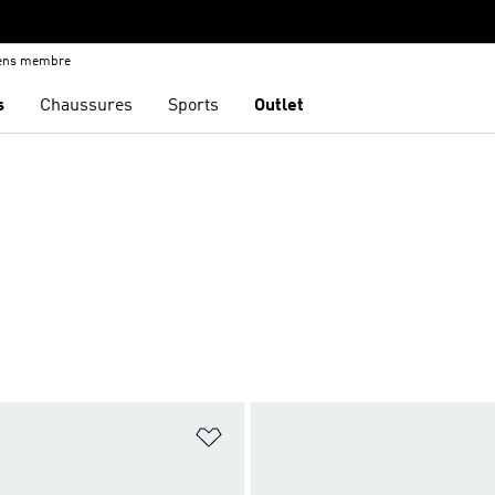
iens membre
s
Chaussures
Sports
Outlet
ste de produits favoris
Ajouter à la Liste de produits favor