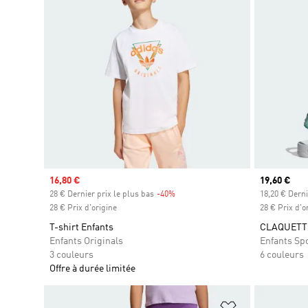
Prix soldé
16,80 €
Prix actuel
19,60 €
28 € Dernier prix le plus bas
-40%
Rabais
18,20 € Derni
28 € Prix d'origine
28 € Prix d'o
T-shirt Enfants
CLAQUETTE
Enfants Originals
Enfants Sp
3 couleurs
6 couleurs
Offre à durée limitée
Ajouter à la Li