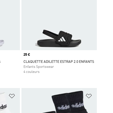
Prix
25 €
S
CLAQUETTE ADILETTE ESTRAP 2.0 ENFANTS
Enfants Sportswear
4 couleurs
is
Ajouter à la Liste de produits favoris
Ajouter à la