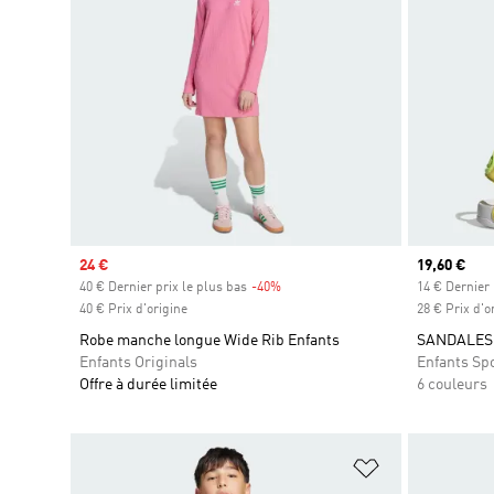
Prix soldé
24 €
Prix actuel
19,60 €
40 € Dernier prix le plus bas
-40%
Rabais
14 € Dernier 
40 € Prix d'origine
28 € Prix d'o
Robe manche longue Wide Rib Enfants
SANDALES 
Enfants Originals
Enfants Sp
Offre à durée limitée
6 couleurs
Ajouter à la Li