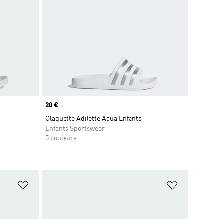
Prix
20 €
Claquette Adilette Aqua Enfants
Enfants Sportswear
5 couleurs
is
Ajouter à la Liste de produits favoris
Ajouter à la