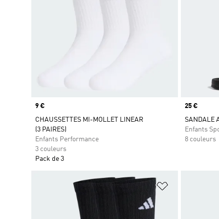
Prix
9 €
Prix
25 €
CHAUSSETTES MI-MOLLET LINEAR
SANDALE 
(3 PAIRES)
Enfants Sp
Enfants Performance
8 couleurs
3 couleurs
Pack de 3
Ajouter à la Li