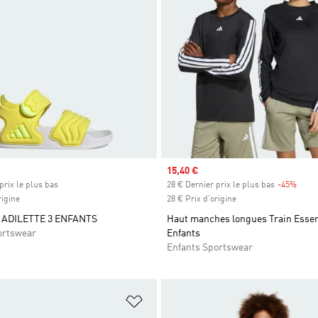
Prix soldé
15,40 €
prix le plus bas
28 € Dernier prix le plus bas
-45%
Rabai
rigine
28 € Prix d'origine
ADILETTE 3 ENFANTS
Haut manches longues Train Essen
ortswear
Enfants
Enfants Sportswear
ste de produits favoris
Ajouter à la Liste de produits favor