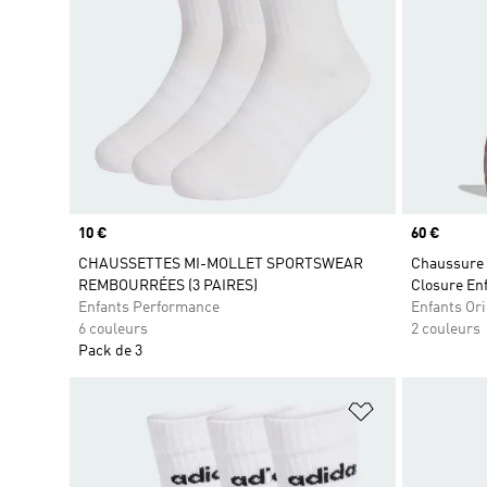
Prix
10 €
Prix
60 €
CHAUSSETTES MI-MOLLET SPORTSWEAR
Chaussure l
REMBOURRÉES (3 PAIRES)
Closure En
Enfants Performance
Enfants Ori
6 couleurs
2 couleurs
Pack de 3
Ajouter à la Li