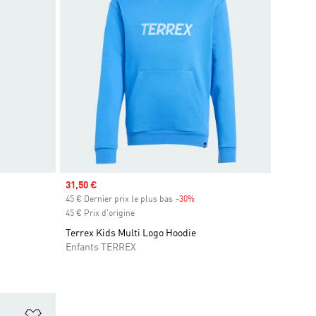
Prix soldé
31,50 €
s
45 € Dernier prix le plus bas
-30%
Rabais
45 € Prix d'origine
Terrex Kids Multi Logo Hoodie
Enfants TERREX
is
Ajouter à la Liste de produits favoris