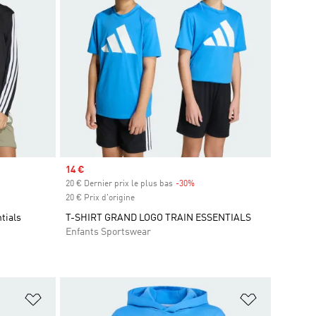
Prix soldé
14 €
s
20 € Dernier prix le plus bas
-30%
Rabais
20 € Prix d'origine
tials
T-SHIRT GRAND LOGO TRAIN ESSENTIALS
Enfants Sportswear
is
Ajouter à la Liste de produits favoris
Ajouter à la