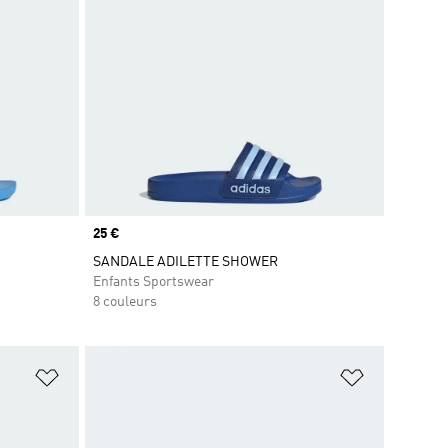
Prix
25 €
SANDALE ADILETTE SHOWER
Enfants Sportswear
8 couleurs
is
Ajouter à la Liste de produits favoris
Ajouter à la