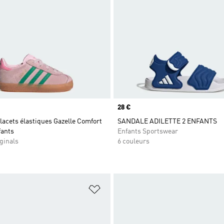
Prix
28 €
acets élastiques Gazelle Comfort
SANDALE ADILETTE 2 ENFANTS
fants
Enfants Sportswear
ginals
6 couleurs
ste de produits favoris
Ajouter à la Liste de produits favor