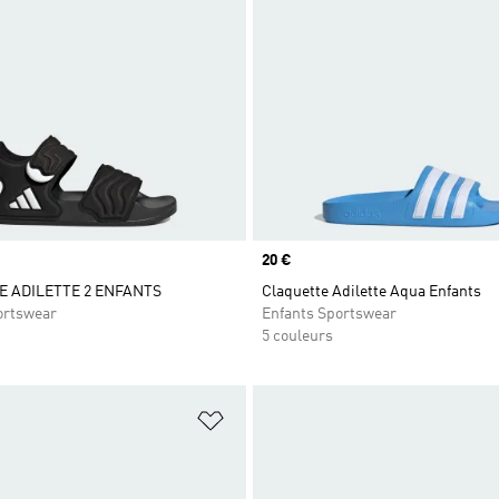
Prix
20 €
 ADILETTE 2 ENFANTS
Claquette Adilette Aqua Enfants
ortswear
Enfants Sportswear
5 couleurs
ste de produits favoris
Ajouter à la Liste de produits favor