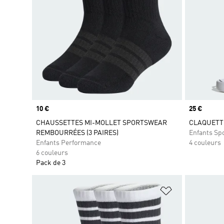
Prix
10 €
Prix
25 €
CHAUSSETTES MI-MOLLET SPORTSWEAR
CLAQUETTE
REMBOURRÉES (3 PAIRES)
Enfants Sp
Enfants Performance
4 couleurs
6 couleurs
Pack de 3
Ajouter à la Li