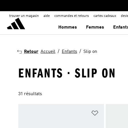
trouver un magasin
aide
commandes et retours
cartes cadeaux
dev
Hommes
Femmes
Enfant
Retour
Accueil
Enfants
Slip on
ENFANTS · SLIP ON
31 résultats
Ajouter à la Li