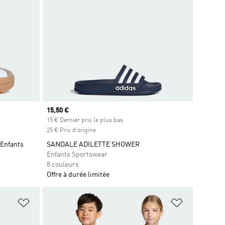
Prix actuel
15,50 €
15 € Dernier prix le plus bas
25 € Prix d'origine
 Enfants
SANDALE ADILETTE SHOWER
Enfants Sportswear
8 couleurs
Offre à durée limitée
is
Ajouter à la Liste de produits favoris
Ajouter à la