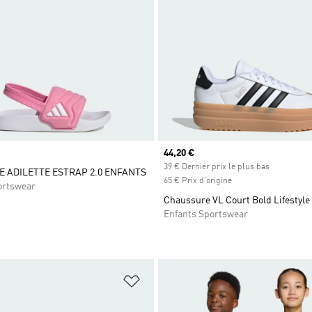
Prix actuel
44,20 €
39 € Dernier prix le plus bas
 ADILETTE ESTRAP 2.0 ENFANTS
65 € Prix d'origine
ortswear
Chaussure VL Court Bold Lifestyle
Enfants Sportswear
ste de produits favoris
Ajouter à la Liste de produits favor