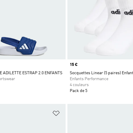
Prix
15 €
 ADILETTE ESTRAP 2.0 ENFANTS
Socquettes Linear (5 paires) Enfan
ortswear
Enfants Performance
4 couleurs
Pack de 5
ste de produits favoris
Ajouter à la Liste de produits favor