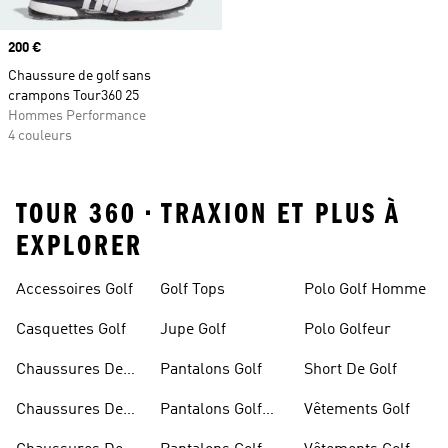
Prix
200 €
Chaussure de golf sans
crampons Tour360 25
Hommes Performance
4 couleurs
TOUR 360 • TRAXION ET PLUS À
EXPLORER
Accessoires Golf
Golf Tops
Polo Golf Homme
Casquettes Golf
Jupe Golf
Polo Golfeur
Chaussures De
Pantalons Golf
Short De Golf
Golf
Chaussures De
Pantalons Golf
Vêtements Golf
Golf Femme
Femme