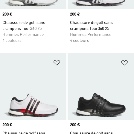
Prix
200 €
Prix
200 €
Chaussure de golf sans
Chaussure de golf sans
crampons Tour360 25
crampons Tour360 25
Hommes Performance
Hommes Performance
4 couleurs
4 couleurs
Ajouter à la Liste de produits favor
Aj
Prix
200 €
Prix
200 €
Chaussure de golf sans
Chaussure de golf sans