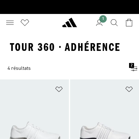
1
TOUR 360 · ADHÉRENCE
2
4 résultats
Ajouter à la Liste de produits favor
Aj