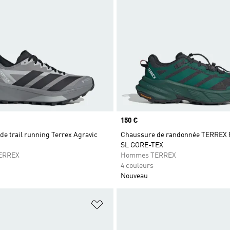
Prix
150 €
e trail running Terrex Agravic
Chaussure de randonnée TERREX 
SL GORE-TEX
ERREX
Hommes TERREX
4 couleurs
Nouveau
ste de produits favoris
Ajouter à la Liste de produits favor