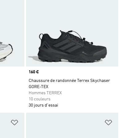
Prix
160 €
Chaussure de randonnée Terrex Skychaser
GORE-TEX
Hommes TERREX
10 couleurs
30 jours d'essai
is
Ajouter à la Liste de produits favoris
Ajouter à la