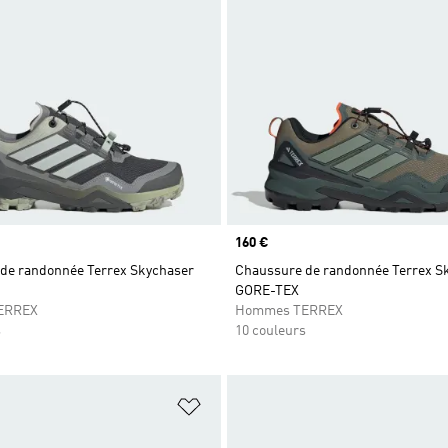
Prix
160 €
de randonnée Terrex Skychaser
Chaussure de randonnée Terrex S
GORE-TEX
ERREX
Hommes TERREX
s
10 couleurs
ste de produits favoris
Ajouter à la Liste de produits favor