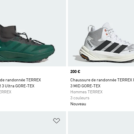
Prix
200 €
 de randonnée TERREX
Chaussure de randonnée TERREX
 3 Ultra GORE-TEX
3 MID GORE-TEX
ERREX
Hommes TERREX
3 couleurs
Nouveau
ste de produits favoris
Ajouter à la Liste de produits favor