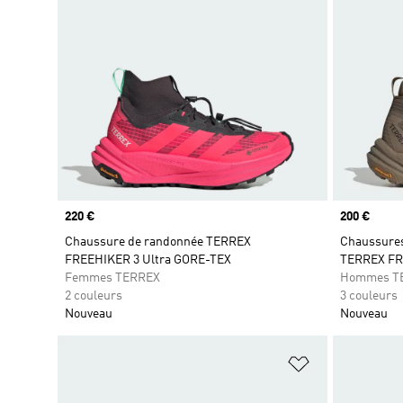
Prix
220 €
Prix
200 €
Chaussure de randonnée TERREX
Chaussures
FREEHIKER 3 Ultra GORE-TEX
TERREX FR
Femmes TERREX
Hommes T
2 couleurs
3 couleurs
Nouveau
Nouveau
Ajouter à la Li