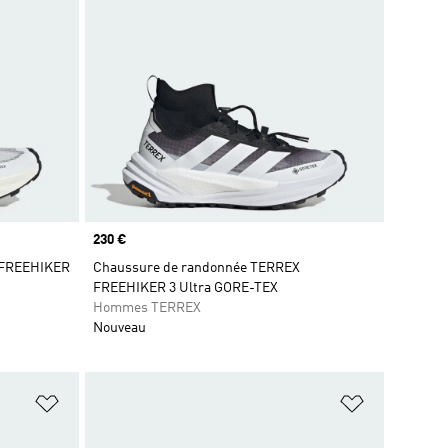
Prix
230 €
 FREEHIKER
Chaussure de randonnée TERREX
FREEHIKER 3 Ultra GORE-TEX
Hommes TERREX
Nouveau
is
Ajouter à la Liste de produits favoris
Ajouter à la