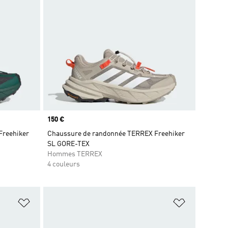
Prix
150 €
Freehiker
Chaussure de randonnée TERREX Freehiker
SL GORE-TEX
Hommes TERREX
4 couleurs
is
Ajouter à la Liste de produits favoris
Ajouter à la