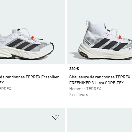
Prix
220 €
de randonnée TERREX Freehiker
Chaussure de randonnée TERREX
EX
FREEHIKER 3 Ultra GORE-TEX
ERREX
Hommes TERREX
2 couleurs
ste de produits favoris
Ajouter à la Liste de produits favor