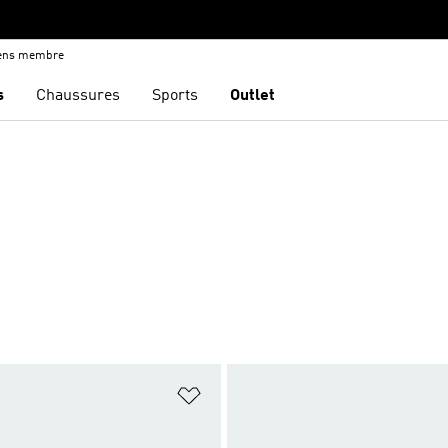
iens membre
s
Chaussures
Sports
Outlet
ste de produits favoris
Ajouter à la Liste de produits favor