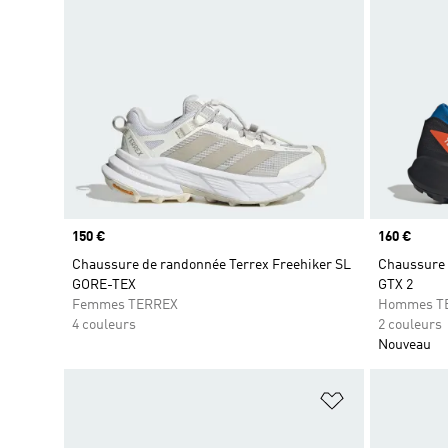
Prix
150 €
Prix
160 €
Chaussure de randonnée Terrex Freehiker SL
Chaussure d
GORE-TEX
GTX 2
Femmes TERREX
Hommes T
4 couleurs
2 couleurs
Nouveau
Ajouter à la Li