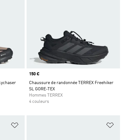
Prix
150 €
kychaser
Chaussure de randonnée TERREX Freehiker
SL GORE-TEX
Hommes TERREX
4 couleurs
is
Ajouter à la Liste de produits favoris
Ajouter à la