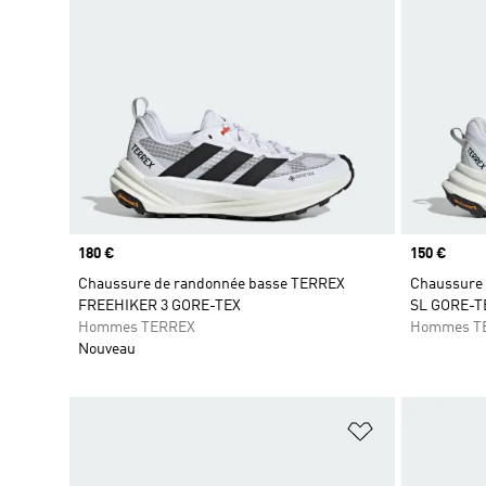
Prix
180 €
Prix
150 €
Chaussure de randonnée basse TERREX
Chaussure 
FREEHIKER 3 GORE-TEX
SL GORE-T
Hommes TERREX
Hommes T
Nouveau
Ajouter à la Li