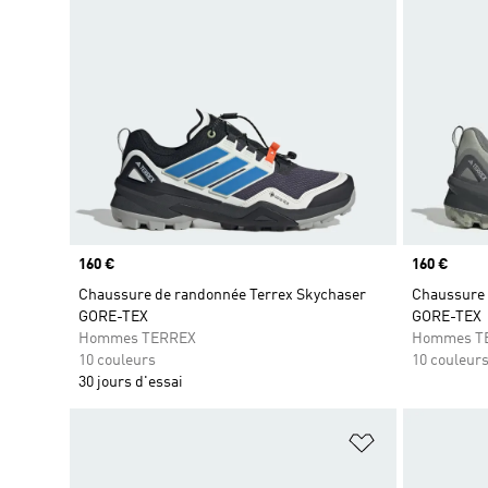
Prix
160 €
Prix
160 €
Chaussure de randonnée Terrex Skychaser
Chaussure 
GORE-TEX
GORE-TEX
Hommes TERREX
Hommes T
10 couleurs
10 couleur
30 jours d'essai
Ajouter à la Li