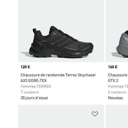
Prix
120 €
Prix
160 €
Chaussure de randonnée Terrex Skychaser
Chaussure d
AX5 GORE-TEX
GTX 2
Femmes TERREX
Hommes T
7 couleurs
2 couleurs
30 jours d'essai
Nouveau
Ajouter à la Li