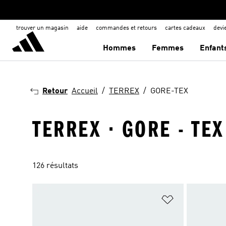
trouver un magasin
aide
commandes et retours
cartes cadeaux
dev
Hommes
Femmes
Enfant
Retour
Accueil
TERREX
GORE-TEX
TERREX · GORE - TEX
126 résultats
Ajouter à la Li