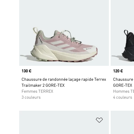
Prix
130 €
Prix
120 €
Chaussure de randonnée laçage rapide Terrex
Chaussure 
Trailmaker 2 GORE-TEX
GORE-TEX
Femmes TERREX
Hommes T
3 couleurs
4 couleurs
Ajouter à la Li