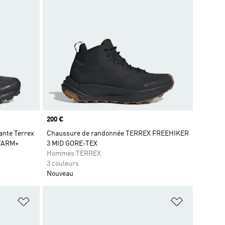
Prix
200 €
nte Terrex
Chaussure de randonnée TERREX FREEHIKER
WARM+
3 MID GORE-TEX
Hommes TERREX
3 couleurs
Nouveau
is
Ajouter à la Liste de produits favoris
Ajouter à la