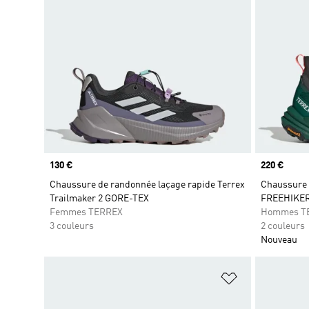
Prix
130 €
Prix
220 €
Chaussure de randonnée laçage rapide Terrex
Chaussure
Trailmaker 2 GORE-TEX
FREEHIKER
Femmes TERREX
Hommes T
3 couleurs
2 couleurs
Nouveau
Ajouter à la Li