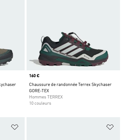
Prix
160 €
kychaser
Chaussure de randonnée Terrex Skychaser
GORE-TEX
Hommes TERREX
10 couleurs
is
Ajouter à la Liste de produits favoris
Ajouter à la