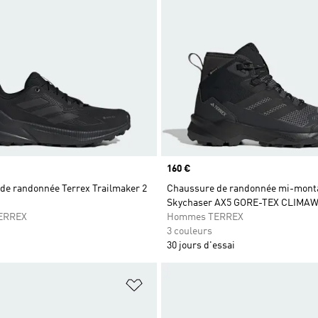
Prix
160 €
de randonnée Terrex Trailmaker 2
Chaussure de randonnée mi-monta
Skychaser AX5 GORE-TEX CLIMA
ERREX
Hommes TERREX
3 couleurs
30 jours d'essai
ste de produits favoris
Ajouter à la Liste de produits favor