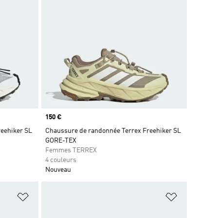
Prix
150 €
eehiker SL
Chaussure de randonnée Terrex Freehiker SL
GORE-TEX
Femmes TERREX
4 couleurs
Nouveau
is
Ajouter à la Liste de produits favoris
Ajouter à la