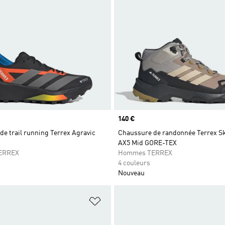
Prix
140 €
e trail running Terrex Agravic
Chaussure de randonnée Terrex S
AX5 Mid GORE-TEX
ERREX
Hommes TERREX
4 couleurs
Nouveau
ste de produits favoris
Ajouter à la Liste de produits favor