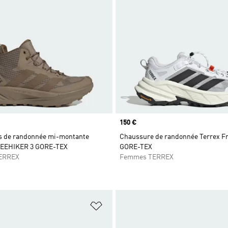
Prix
150 €
 de randonnée mi-montante
Chaussure de randonnée Terrex Fr
EEHIKER 3 GORE-TEX
GORE-TEX
ERREX
Femmes TERREX
ste de produits favoris
Ajouter à la Liste de produits favor