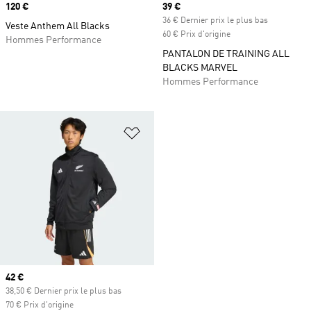
Prix
120 €
Prix actuel
39 €
36 € Dernier prix le plus bas
Veste Anthem All Blacks
60 € Prix d'origine
Hommes Performance
PANTALON DE TRAINING ALL
BLACKS MARVEL
Hommes Performance
Ajouter à la Liste de produits favor
Prix actuel
42 €
38,50 € Dernier prix le plus bas
70 € Prix d'origine