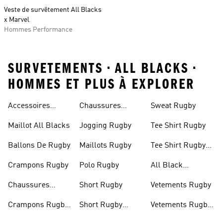
Veste de survêtement All Blacks
x Marvel
Hommes Performance
SURVETEMENTS • ALL BLACKS •
HOMMES ET PLUS À EXPLORER
Accessoires
Chaussures
Sweat Rugby
Rugby
Rugby
Maillot All Blacks
Jogging Rugby
Tee Shirt Rugby
Ballons De Rugby
Maillots Rugby
Tee Shirt Rugby
Homme
Crampons Rugby
Polo Rugby
All Black
Vetement
Chaussures
Short Rugby
Vetements Rugby
Rugby Junior
Crampons Rugby
Short Rugby
Vetements Rugby
Femme
Homme
Homme