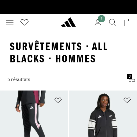
1
SURVÊTEMENTS · ALL
BLACKS · HOMMES
3
5 résultats
Ajouter à la Liste de produits favor
Aj