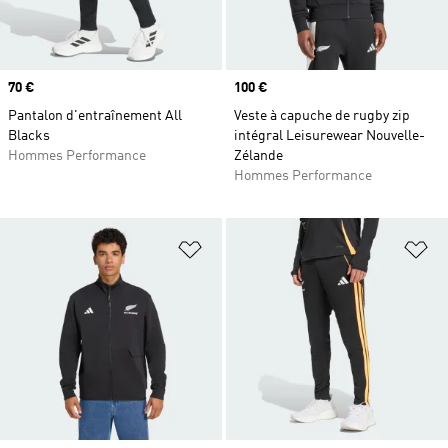
Prix
70 €
Prix
100 €
Pantalon d'entraînement All
Veste à capuche de rugby zip
Blacks
intégral Leisurewear Nouvelle-
Hommes Performance
Zélande
Hommes Performance
Ajouter à la Liste de produits favor
Aj