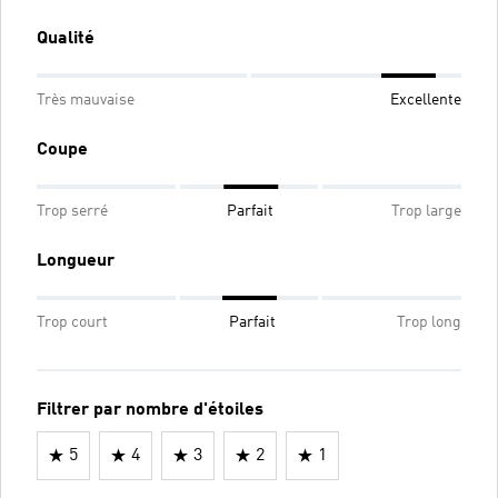
Qualité
Très mauvaise
Excellente
Coupe
Trop serré
Parfait
Trop large
Longueur
Trop court
Parfait
Trop long
Filtrer par nombre d'étoiles
5
4
3
2
1