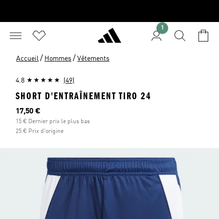
1
/
/
Accueil
Hommes
Vêtements
4.8
(49)
SHORT D'ENTRAÎNEMENT TIRO 24
Prix actuel
17,50 €
15 € Dernier prix le plus bas
25 € Prix d'origine