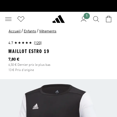
1
/
/
Accueil
Enfants
Vêtements
4.7
(120)
MAILLOT ESTRO 19
Prix actuel
7,80 €
6,50 € Dernier prix le plus bas
13 € Prix d'origine