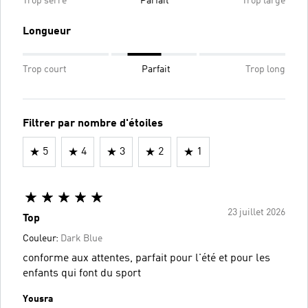
Trop serré
Parfait
Trop large
Longueur
Trop court
Parfait
Trop long
Filtrer par nombre d'étoiles
5
4
3
2
1
23 juillet 2026
Top
Couleur:
Dark Blue
conforme aux attentes, parfait pour l'été et pour les
enfants qui font du sport
Yousra