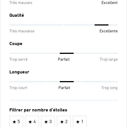
Très mauvais
Excellent
Qualité
Très mauvaise
Excellente
Coupe
Trop serré
Parfait
Trop large
Longueur
Trop court
Parfait
Trop long
Filtrer par nombre d'étoiles
5
4
3
2
1