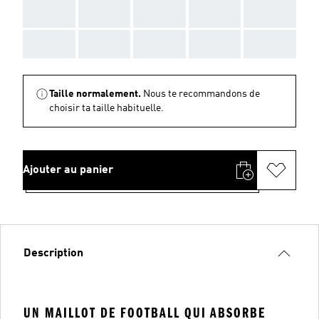
AAA
AAA
AAA
AAA
AAA
AAA
AAA
AAA
AAA
AAA
Taille normalement.
Nous te recommandons de
choisir ta taille habituelle.
Ajouter au panier
Description
UN MAILLOT DE FOOTBALL QUI ABSORBE