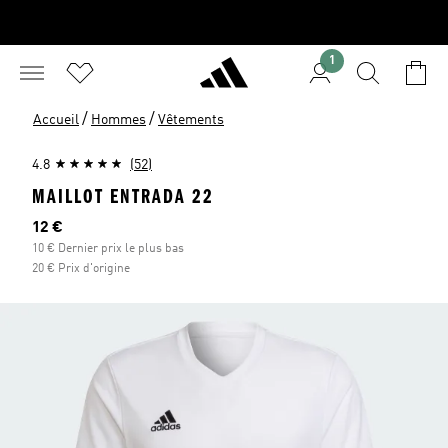
1
/
/
Accueil
Hommes
Vêtements
4.8
(52)
MAILLOT ENTRADA 22
Prix actuel
12 €
10 € Dernier prix le plus bas
20 € Prix d'origine