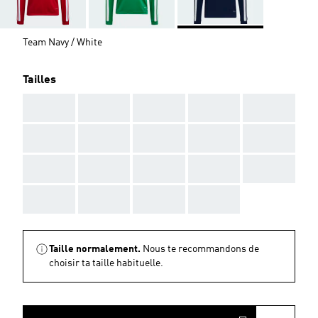
Team Navy / White
Tailles
AAA
AAA
AAA
AAA
AAA
AAA
AAA
AAA
AAA
AAA
AAA
AAA
AAA
AAA
AAA
AAA
AAA
AAA
AAA
Taille normalement.
Nous te recommandons de
choisir ta taille habituelle.