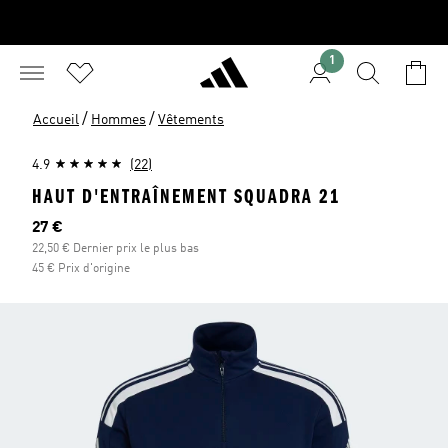
1
/
/
Accueil
Hommes
Vêtements
4.9
(22)
HAUT D'ENTRAÎNEMENT SQUADRA 21
Prix actuel
27 €
22,50 € Dernier prix le plus bas
45 € Prix d'origine