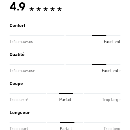
4.9
Confort
Très mauvais
Excellent
Qualité
Très mauvaise
Excellente
Coupe
Trop serré
Parfait
Trop large
Longueur
Trop court
Parfait
Trop long