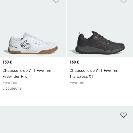
Prix
150 €
Prix
160 €
Chaussure de VTT Five Ten
Chaussure de VTT Five Ten
Freerider Pro
Trailcross XT
Five Ten
Five Ten
3 couleurs
Aj