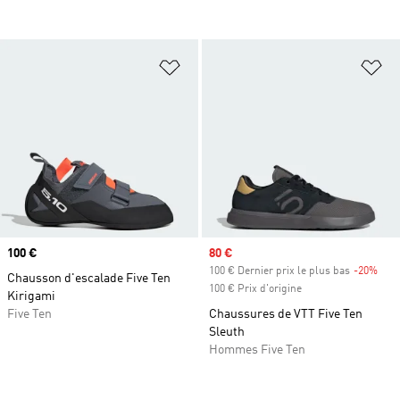
Ajouter à la Liste de produits favor
Aj
Prix
100 €
Prix soldé
80 €
100 € Dernier prix le plus bas
-20%
Raba
Chausson d'escalade Five Ten
100 € Prix d'origine
Kirigami
Five Ten
Chaussures de VTT Five Ten
Sleuth
Hommes Five Ten