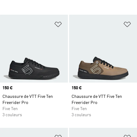
Ajouter à la Liste de produits favor
Aj
Prix
150 €
Prix
150 €
Chaussure de VTT Five Ten
Chaussure de VTT Five Ten
Freerider Pro
Freerider Pro
Five Ten
Five Ten
3 couleurs
3 couleurs
Ajouter à la Liste de produits favor
Aj