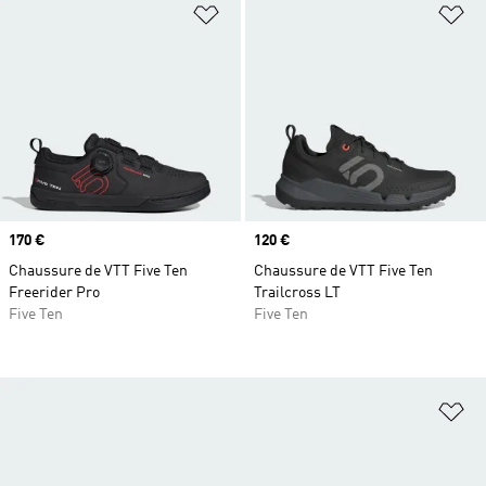
Ajouter à la Liste de produits favor
Aj
Prix
170 €
Prix
120 €
Chaussure de VTT Five Ten
Chaussure de VTT Five Ten
Freerider Pro
Trailcross LT
Five Ten
Five Ten
Aj