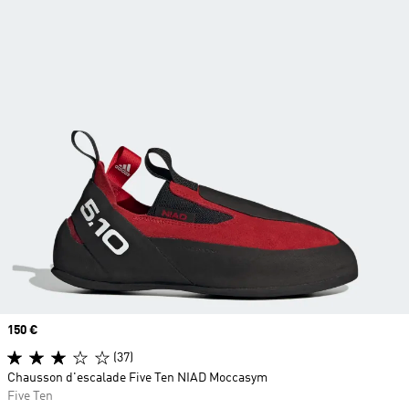
Prix
150 €
(37)
Chausson d'escalade Five Ten NIAD Moccasym
Five Ten