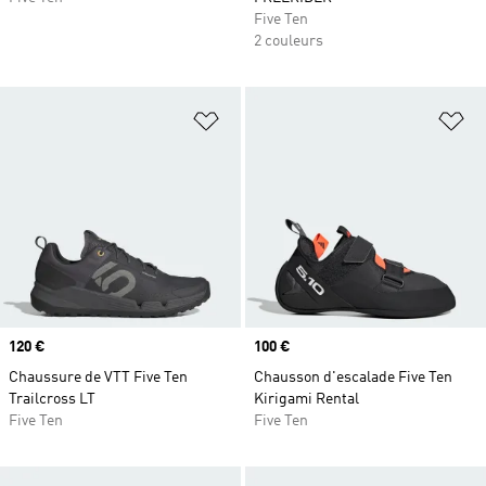
Five Ten
2 couleurs
Ajouter à la Liste de produits favor
Aj
Prix
120 €
Prix
100 €
Chaussure de VTT Five Ten
Chausson d'escalade Five Ten
Trailcross LT
Kirigami Rental
Five Ten
Five Ten