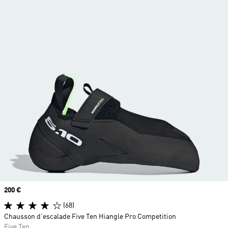
Prix
200 €
(68)
Chausson d'escalade Five Ten Hiangle Pro Competition
Five Ten