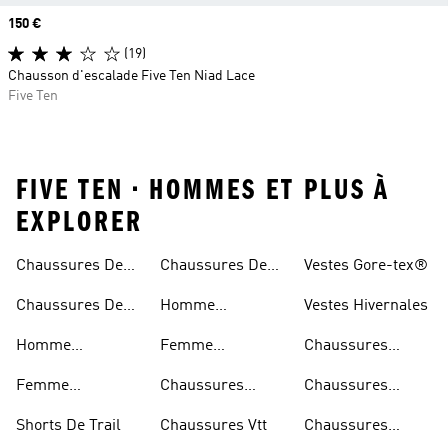
Prix
150 €
(19)
Chausson d'escalade Five Ten Niad Lace
Five Ten
FIVE TEN • HOMMES ET PLUS À
EXPLORER
Chaussures De
Chaussures De
Vestes Gore-tex®
Trail
Randonnée
Chaussures De
Homme
Vestes Hivernales
Trail
Chaussures
Homme
Femme
Chaussures
Imperméables
Randonnée
Chaussures De
Chaussures
Outdoor
Femme
Chaussures
Chaussures
Trail
Randonnée
Chaussures De
D'escalade
Noires De Trail
Shorts De Trail
Chaussures Vtt
Chaussures
Trail