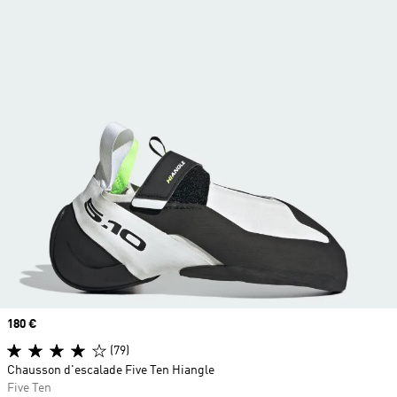
Prix
180 €
(79)
Chausson d'escalade Five Ten Hiangle
Five Ten