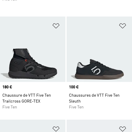
Ajouter à la Liste de produits favor
Aj
Prix
180 €
Prix
100 €
Chaussure de VTT Five Ten
Chaussures de VTT Five Ten
Trailcross GORE-TEX
Sleuth
Five Ten
Five Ten
Ajouter à la Liste de produits favor
Aj