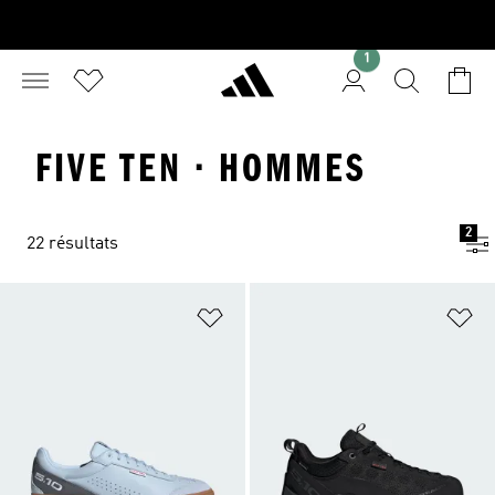
1
FIVE TEN · HOMMES
2
22 résultats
Ajouter à la Liste de produits favor
Aj