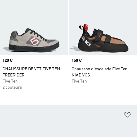
Prix
120 €
Prix
150 €
CHAUSSURE DE VTT FIVE TEN
Chausson d'escalade Five Ten
FREERIDER
NIAD VCS
Five Ten
Five Ten
2 couleurs
Aj